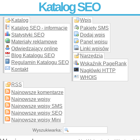
Katalog SEO
Katalog
Wpis
Skuteczna i
etyczna
promocja stron WWW –
dodaj stronę
do
moderowanego katalogu za darmo!
Katalog SEO - informacje
Pakiety SMS
Statystyki SEO
Dodaj wpis
Materiały reklamowe
Panel wpisu
Odwiedzający online
Linki wpisów
Blog Katalogu SEO
Narzędzia
Regulamin Katalogu SEO
Wskaźnik PageRank
Kontakt
Nagłówki HTTP
WHOIS
RSS
Najnowsze komentarze
Najnowsze wpisy
Najnowsze wpisy SMS
Najnowsze wpisy SEO
Najnowsze wpisy Mini
Wyszukiwarka: