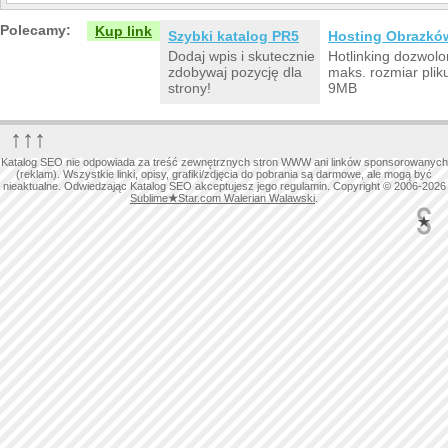
Polecamy:
Kup link
Szybki katalog PR5
Hosting Obrazkó
Dodaj wpis i skutecznie
Hotlinking dozwolo
zdobywaj pozycję dla
maks. rozmiar plik
strony!
9MB
↑↑↑
Katalog SEO nie odpowiada za treść zewnętrznych stron WWW ani linków sponsorowanych
(reklam). Wszystkie linki, opisy, grafiki/zdjęcia do pobrania są darmowe, ale mogą być
nieaktualne. Odwiedzając Katalog SEO akceptujesz jego regulamin. Copyright © 2006-2026
Sublime
★
Star.com Walerian Walawski
.