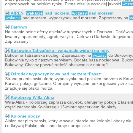
objazdowych na polskim rynku. Firma oferuje wysokiej jakości
wcza
AIREN.
wakacje
nad morzem,
wczasy
nad morzem
wakacje
nad morzem, wypoczynek nad morzem. Zapraszamy na
w
Darłowo
Na stronie pełne oferty obiektów turystycznych z Darłowa i Darłówk
kwatery, apartamenty, agroturystyka. Darłowo i Darłówko to gwar
Zapraszamy!
Bukowina Tatrzańska - wspaniałe widoki na góry
Bukowina Tatrzańska noclegi. Zapraszamy na
wczasy
do Bukowiny
Bukowinie tylko z naszym serwisem. Bogata baza noclegowa. Buko
Bukowiny. Chcesz poczuć radość obcowania z naturą?
Ośrodek wypoczynkowy nad morzem *Pasat*
Strona przedstawia ofertę wypoczynku nad polskim morzem w Karw
Karwia, pokoje gościnne. Oferujemy wynajem pokoi gościnnych z ła
znajduje się blisko morza.
Kołobrzeg Willa-Alina
Willa-Alina - Kołobrzeg zaprasza cały-rok, oferujemy pokoje z łazien
część zachodnia Kołobrzegu 15-minut spacerkiem do plaży...
Kolonie obozy
Albion.net.pl to serwis, który w swojej ofercie ma kolonie i obozy nie 
i odkrywaj Polskę, ale i inne kraje europejskie.