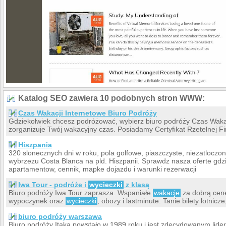
Katalog SEO zawiera 10 podobnych stron WWW:
Czas Wakacji Internetowe Biuro Podróży
Gdziekolwiek chcesz podróżować, wybierz biuro podróży Czas Wakac
zorganizuje Twój wakacyjny czas. Posiadamy Certyfikat Rzetelnej Fi
Hiszpania
320 slonecznych dni w roku, pola golfowe, piaszczyste, niezatloc
wybrzezu Costa Blanca na pld. Hiszpanii. Sprawdz nasza oferte gdzi
apartamentow, cennik, mapke dojazdu i warunki rezerwacji
Iwa Tour - podróże i
wycieczki
z klasą
Biuro podróży Iwa Tour zaprasza. Wspaniałe
wakacje
za dobrą cen
wypoczynek oraz
wycieczki
, obozy i lastminute. Tanie bilety lotnic
biuro podróży warszawa
Biuro podróży Itaka powstało w 1989 roku i jest zdecydowanym lid