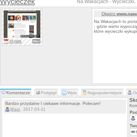
Wycieczek
Na Wakacjach - Wycieczki,
Otwórz
www.nawa
Na Wakacjach to port
- gdzie warto wypoczą
które wycieczki wykupi
18 lat/a
Mini
Komentarze
Podgląd
Wpis
Najpopularniejsze
O
Sk
Bardzo przydatne I ciekawe informacje. Polecam!
Kom
Wagi
, 2017-03-11
Pod
Two