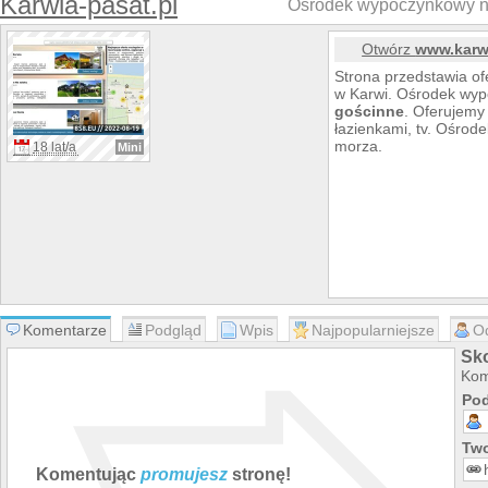
Karwia-pasat.pl
Ośrodek wypoczynkowy n
Otwórz
www.karwi
Strona przedstawia o
w Karwi. Ośrodek wy
gościnne
. Oferujem
łazienkami, tv. Ośro
morza.
18 lat/a
Mini
Komentarze
Podgląd
Wpis
Najpopularniejsze
O
Sko
Kom
Pod
Two
Komentując
promujesz
stronę!