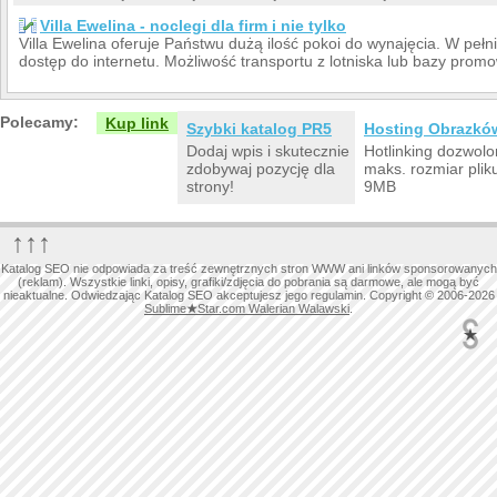
Villa Ewelina - noclegi dla firm i nie tylko
Villa Ewelina oferuje Państwu dużą ilość pokoi do wynajęcia. W pe
dostęp do internetu. Możliwość transportu z lotniska lub bazy promo
Polecamy:
Kup link
Szybki katalog PR5
Hosting Obrazkó
Dodaj wpis i skutecznie
Hotlinking dozwolo
zdobywaj pozycję dla
maks. rozmiar plik
strony!
9MB
↑↑↑
Katalog SEO nie odpowiada za treść zewnętrznych stron WWW ani linków sponsorowanych
(reklam). Wszystkie linki, opisy, grafiki/zdjęcia do pobrania są darmowe, ale mogą być
nieaktualne. Odwiedzając Katalog SEO akceptujesz jego regulamin. Copyright © 2006-2026
Sublime
★
Star.com Walerian Walawski
.