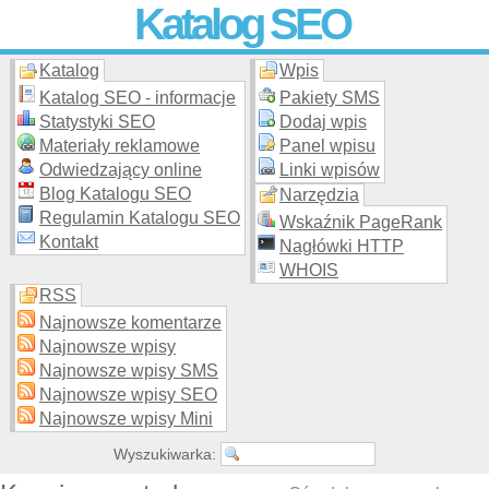
Katalog SEO
Katalog
Wpis
Skuteczna i
etyczna
promocja stron WWW –
dodaj stronę
do
moderowanego katalogu za darmo!
Katalog SEO - informacje
Pakiety SMS
Statystyki SEO
Dodaj wpis
Materiały reklamowe
Panel wpisu
Odwiedzający online
Linki wpisów
Blog Katalogu SEO
Narzędzia
Regulamin Katalogu SEO
Wskaźnik PageRank
Kontakt
Nagłówki HTTP
WHOIS
RSS
Najnowsze komentarze
Najnowsze wpisy
Najnowsze wpisy SMS
Najnowsze wpisy SEO
Najnowsze wpisy Mini
Wyszukiwarka: