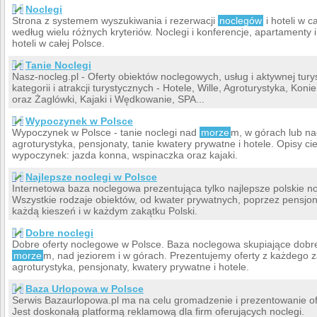
Noclegi
Strona z systemem wyszukiwania i rezerwacji
noclegów
i hoteli w 
według wielu różnych kryteriów. Noclegi i konferencje, apartamenty 
hoteli w całej Polsce.
Tanie Noclegi
Nasz-nocleg.pl - Oferty obiektów noclegowych, usług i aktywnej tury
kategorii i atrakcji turystycznych - Hotele, Wille, Agroturystyka, Kon
oraz Żaglówki, Kajaki i Wędkowanie, SPA...
Wypoczynek w Polsce
Wypoczynek w Polsce - tanie noclegi nad
morze
m, w górach lub na
agroturystyka, pensjonaty, tanie kwatery prywatne i hotele. Opisy c
wypoczynek: jazda konna, wspinaczka oraz kajaki.
Najlepsze noclegi w Polsce
Internetowa baza noclegowa prezentująca tylko najlepsze polskie no
Wszystkie rodzaje obiektów, od kwater prywatnych, poprzez pensjon
każdą kieszeń i w każdym zakątku Polski.
Dobre noclegi
Dobre oferty noclegowe w Polsce. Baza noclegowa skupiające dobre
morze
m, nad jeziorem i w górach. Prezentujemy oferty z każdego zak
agroturystyka, pensjonaty, kwatery prywatne i hotele.
Baza Urlopowa w Polsce
Serwis Bazaurlopowa.pl ma na celu gromadzenie i prezentowanie ofe
Jest doskonałą platformą reklamową dla firm oferujących noclegi.