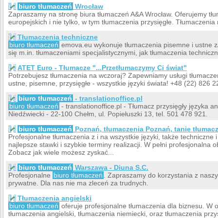
biuro tłumaczeń
Wrocław
Zapraszamy na stronę biura tłumaczeń A&A Wrocław. Oferujemy tłu
europejskich i nie tylko, w tym tłumaczenia przysięgłe. Tłumaczeni
Tłumaczenia techniczne
biuro tłumaczeń
emova.eu wykonuje tłumaczenia pisemne i ustne z/n
się m.in. tłumaczeniami specjalistycznymi, jak tłumaczenia techniczn
ATET Euro - Tłumacze "...Przetłumaczymy Ci świat"
Potrzebujesz tłumaczenia na wczoraj? Zapewniamy usługi tłumaczen
ustne, pisemne, przysięgłe - wszystkie języki świata! +48 (22) 826
biuro tłumaczeń
- translationoffice.pl
biuro tłumaczeń
- translationoffice.pl - Tłumacz przysięgły języka 
Niedźwiecki - 22-100 Chełm, ul. Popiełuszki 13, tel. 501 478 921.
biuro tłumaczeń
Poznań, tłumaczenia Poznań, tanie tłumac
Profesjonalne tłumaczenia z i na wszystkie języki, także techniczne
najlepsze stawki i szybkie terminy realizacji. W pełni profesjonalna o
Zobacz jak wiele możesz zyskać...
biuro tłumaczeń
Warszawa - Diuna S.C.
Profesjonalne
biuro tłumaczeń
. Zapraszamy do korzystania z naszy
prywatne. Dla nas nie ma zleceń za trudnych.
Tłumaczenia angielski
biuro tłumaczeń
oferuje profesjonalne tłumaczenia dla biznesu. W 
tłumaczenia angielski, tłumaczenia niemiecki, oraz tłumaczenia przy