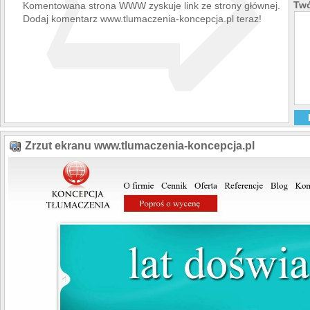
➯
Twó
Komentowana strona WWW zyskuje link ze strony głównej.
Dodaj komentarz www.tlumaczenia-koncepcja.pl teraz!
Zrzut ekranu www.tlumaczenia-koncepcja.pl