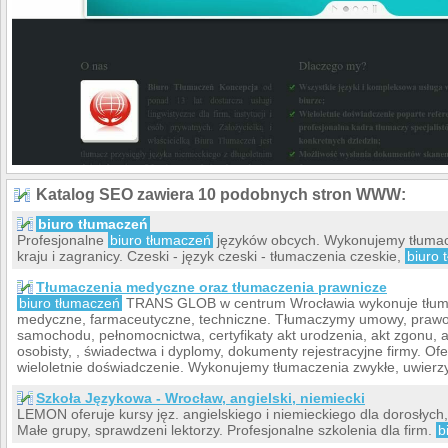
Katalog SEO zawiera 10 podobnych stron WWW:
biuro tłumaczeń
Profesjonalne
biuro tłumaczeń
języków obcych. Wykonujemy tłumacze
kraju i zagranicy. Czeski - język czeski - tłumaczenia czeskie,
biuro 
Tłumaczenia medyczne oraz tłumaczenia prawnicze
biuro tłumaczeń
TRANS GLOB w centrum Wrocławia wykonuje tłuma
medyczne, farmaceutyczne, techniczne. Tłumaczymy umowy, prawo 
samochodu, pełnomocnictwa, certyfikaty akt urodzenia, akt zgonu, a
osobisty, , świadectwa i dyplomy, dokumenty rejestracyjne firmy. Of
wieloletnie doświadczenie. Wykonujemy tłumaczenia zwykłe, uwierzyt
Szkoła Językowa - Wrocław, angielski, niemiecki
LEMON oferuje kursy jęz. angielskiego i niemieckiego dla dorosłych, 
Małe grupy, sprawdzeni lektorzy. Profesjonalne szkolenia dla firm.
b