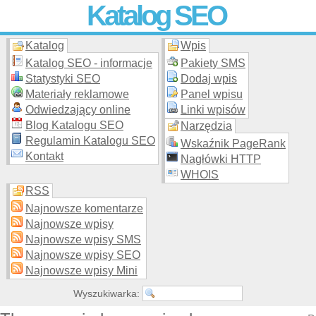
Katalog SEO
Katalog
Wpis
Skuteczna i
etyczna
promocja stron WWW –
dodaj stronę
do
moderowanego katalogu za darmo!
Katalog SEO - informacje
Pakiety SMS
Statystyki SEO
Dodaj wpis
Materiały reklamowe
Panel wpisu
Odwiedzający online
Linki wpisów
Blog Katalogu SEO
Narzędzia
Regulamin Katalogu SEO
Wskaźnik PageRank
Kontakt
Nagłówki HTTP
WHOIS
RSS
Najnowsze komentarze
Najnowsze wpisy
Najnowsze wpisy SMS
Najnowsze wpisy SEO
Najnowsze wpisy Mini
Wyszukiwarka: