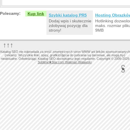
Polecamy:
Kup link
Szybki katalog PR5
Hosting Obrazkó
Dodaj wpis i skutecznie
Hotlinking dozwolo
zdobywaj pozycję dla
maks. rozmiar plik
strony!
9MB
↑↑↑
Katalog SEO nie odpowiada za treść zewnętrznych stron WWW ani linków sponsorowanych
(reklam). Wszystkie linki, opisy, grafiki/zdjęcia do pobrania są darmowe, ale mogą być
nieaktualne. Odwiedzając Katalog SEO akceptujesz jego regulamin. Copyright © 2006-2026
Sublime
★
Star.com Walerian Walawski
.