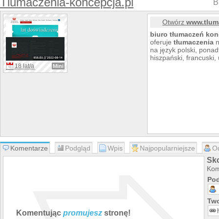
Tlumaczenia-koncepcja.pl
B
Otwórz
www.tlum
biuro
tłumacz
eń
kon
oferuje
tłumacz
enia
n
na język polski, pona
hiszpański, francuski, 
18 lat/a
Mini
Komentarze
Podgląd
Wpis
Najpopularniejsze
O
Sk
Kom
Pod
Two
Komentując
promujesz
stronę!