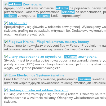
reklama
Zewnętrzna
Agape, Łódź - reklamy. W ofercie:
reklama
na pojazdach, neony, tabl
przestrzenne, kasetony podświetlane,
reklama
na samochodach, pla
reklama
zewnętrzna.
reklama
Łódź - zapraszamy!
ART-EFEKT
Specjalizujemy się głównie w reklamie zewnętrznej. Wykonujemy wsze
świetlne, grafikę na pojazdach, witrynach itp. Dodatkowo wykonuje
oraz mieszkań prywatnych.
Flagowa Kraina - Flagi reklamowe, maszty, banery
Nasza firma to największy producent flag w Polsce. Produkujemy naj
reklamowe, maszty, bannery wg. wymiarów i wzorów klienta.
Litery przestrzenne ze styroduru -
reklama
zewnętrzna
Styrodur - jest to pianka poliestrowa odporna na warunki atmosfery
polistyrenowa (XPS) ma zamkniętokomórkową i jednorodną strukturę
węgla, więc jest to produkt ekologiczn
Euro Electronics Systemy świetlne
Euro Electronics Systemy świetlne, profesjonalna
reklama
świetlna
urządzeń wspierających nowoczesną reklamę świetlną jak i szkoleni
Druking - producent reklam Koszalin
Druking jest firmą zajmującą się produkcją reklam. Działamy na tere
doświadczenie w zakresie reklamy. Oferujemy wielkoformatowe rek
świetlne.