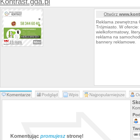
Kontrast.gda.pl
Otwórz
www.kontr
Reklama zewnętrzna G
Trójmiasto. W ofercie
wielkoformatowy, liter
reklama na samochoda
bannery reklamowe.
18 lat/a
Mini
Komentarze
Podgląd
Wpis
Najpopularniejsze
O
Sko
Kom
Pod
Two
Komentując
promujesz
stronę!