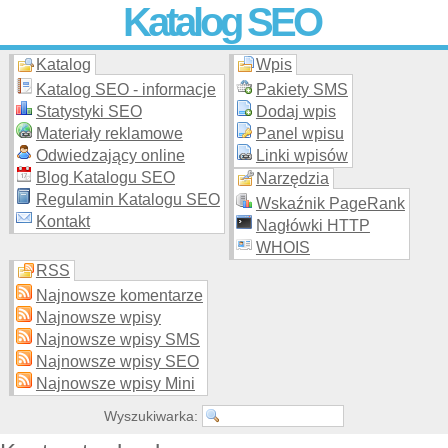
Katalog SEO
Katalog
Wpis
Skuteczna i
etyczna
promocja stron WWW –
dodaj stronę
do
moderowanego katalogu za darmo!
Katalog SEO - informacje
Pakiety SMS
Statystyki SEO
Dodaj wpis
Materiały reklamowe
Panel wpisu
Odwiedzający online
Linki wpisów
Blog Katalogu SEO
Narzędzia
Regulamin Katalogu SEO
Wskaźnik PageRank
Kontakt
Nagłówki HTTP
WHOIS
RSS
Najnowsze komentarze
Najnowsze wpisy
Najnowsze wpisy SMS
Najnowsze wpisy SEO
Najnowsze wpisy Mini
Wyszukiwarka: