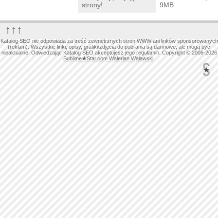
strony!
9MB
↑↑↑
Katalog SEO nie odpowiada za treść zewnętrznych stron WWW ani linków sponsorowanych
(reklam). Wszystkie linki, opisy, grafiki/zdjęcia do pobrania są darmowe, ale mogą być
nieaktualne. Odwiedzając Katalog SEO akceptujesz jego regulamin. Copyright © 2006-2026
Sublime
★
Star.com Walerian Walawski
.