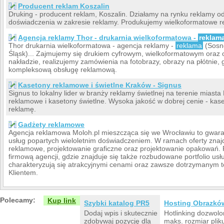
Producent reklam Koszalin
Druking - producent reklam, Koszalin. Działamy na rynku reklamy od 
doświadczenia w zakresie reklamy. Produkujemy wielkoformatowe re
Agencja reklamy Thor - drukarnia wielkoformatowa -
reklam
Thor drukarnia wielkoformatowa - agencja reklamy -
reklama
(Sosno
Śląsk)... Zajmujemy się drukiem cyfrowym, wielkoformatowym oraz
nakładzie, realizujemy zamówienia na fotobrazy, obrazy na płótnie
kompleksową obsługę reklamową.
Kasetony reklamowe i świetlne Kraków - Signus
Signus to lokalny lider w branży reklamy świetlnej na terenie miasta
reklamowe i kasetony świetlne. Wysoka jakość w dobrej cenie - kas
reklamę.
Gadżety reklamowe
Agencja reklamowa Moloh.pl mieszcząca się we Wrocławiu to gwara
usług popartych wieloletnim doświadczeniem. W ramach oferty znajd
reklamowe, projektowanie graficzne oraz projektowanie opakowań.
firmową agencji, gdzie znajduje się także rozbudowane portfolio usłu
charakteryzują się atrakcyjnymi cenami oraz zawsze dotrzymanym
Klientem.
Polecamy:
Kup link
Szybki katalog PR5
Hosting Obrazkó
Dodaj wpis i skutecznie
Hotlinking dozwolo
zdobywaj pozycję dla
maks. rozmiar plik