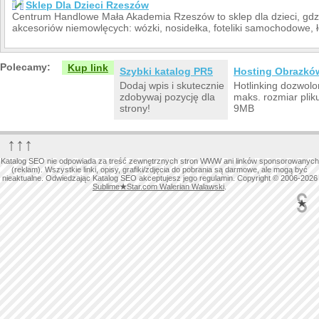
Sklep Dla Dzieci Rzeszów
Centrum Handlowe Mała Akademia Rzeszów to sklep dla dzieci, gdzi
akcesoriów niemowlęcych: wózki, nosidełka, foteliki samochodowe, ł
Polecamy:
Kup link
Szybki katalog PR5
Hosting Obrazkó
Dodaj wpis i skutecznie
Hotlinking dozwolo
zdobywaj pozycję dla
maks. rozmiar plik
strony!
9MB
↑↑↑
Katalog SEO nie odpowiada za treść zewnętrznych stron WWW ani linków sponsorowanych
(reklam). Wszystkie linki, opisy, grafiki/zdjęcia do pobrania są darmowe, ale mogą być
nieaktualne. Odwiedzając Katalog SEO akceptujesz jego regulamin. Copyright © 2006-2026
Sublime
★
Star.com Walerian Walawski
.