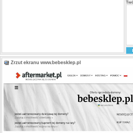
Twó
Zrzut ekranu www.bebesklep.pl