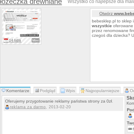
łóżeczka drewniane
Wszystko co najlepsze dla mal
Otwórz
www.bebe
bebesklep.pl to sklep 
wszystkie
oferowane 
przez renomowane firm
czegoś dla dziecka? U
14 lat/a
Mini
Komentarze
Podgląd
Wpis
Najpopularniejsze
O
Sk
Oferujemy przygotowanie reklamy państwa strony za 0zł.
Kom
reklama za darmo
, 2013-02-20
Pod
Two