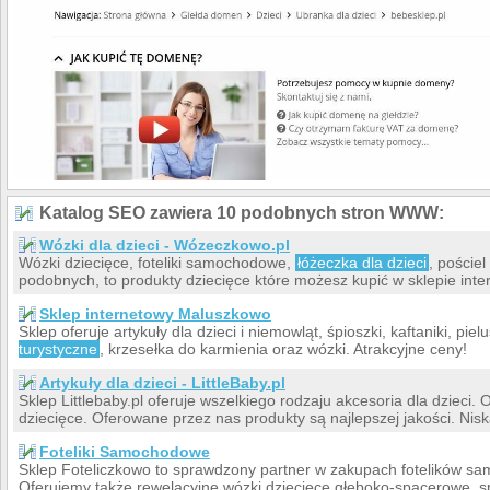
Katalog SEO zawiera 10 podobnych stron WWW:
Wózki dla dzieci - Wózeczkowo.pl
Wózki dziecięce, foteliki samochodowe,
łóżeczka dla dzieci
, pościel
podobnych, to produkty dziecięce które możesz kupić w sklepie i
Sklep internetowy Maluszkowo
Sklep oferuje artykuły dla dzieci i niemowląt, śpioszki, kaftaniki, piel
turystyczne
, krzesełka do karmienia oraz wózki. Atrakcyjne ceny!
Artykuły dla dzieci - LittleBaby.pl
Sklep Littlebaby.pl oferuje wszelkiego rodzaju akcesoria dla dzieci. 
dziecięce. Oferowane przez nas produkty są najlepszej jakości. Niska
Foteliki Samochodowe
Sklep Foteliczkowo to sprawdzony partner w zakupach fotelików samo
Oferujemy także rewelacyjne wózki dziecięce głęboko-spacerowe, 