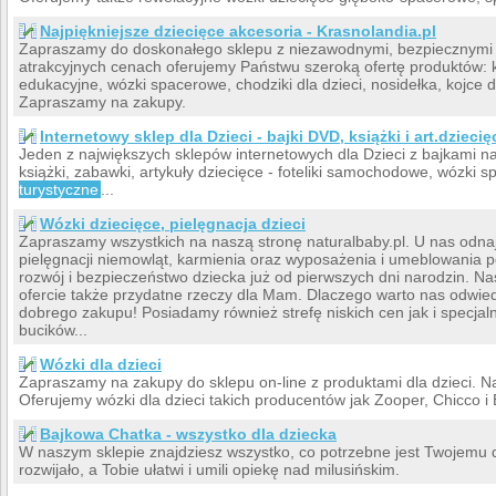
Najpiękniejsze dziecięce akcesoria - Krasnolandia.pl
Zapraszamy do doskonałego sklepu z niezawodnymi, bezpiecznymi a
atrakcyjnych cenach oferujemy Państwu szeroką ofertę produktów: 
edukacyjne, wózki spacerowe, chodziki dla dzieci, nosidełka, kojce dz
Zapraszamy na zakupy.
Internetowy sklep dla Dzieci - bajki DVD, książki i art.dziecię
Jeden z największych sklepów internetowych dla Dzieci z bajkami n
książki, zabawki, artykuły dziecięce - foteliki samochodowe, wózki 
turystyczne
...
Wózki dziecięce, pielęgnacja dzieci
Zapraszamy wszystkich na naszą stronę naturalbaby.pl. U nas odna
pielęgnacji niemowląt, karmienia oraz wyposażenia i umeblowania p
rozwój i bezpieczeństwo dziecka już od pierwszych dni narodzin. N
ofercie także przydatne rzeczy dla Mam. Dlaczego warto nas odwie
dobrego zakupu! Posiadamy również strefę niskich cen jak i specja
bucików...
Wózki dla dzieci
Zapraszamy na zakupy do sklepu on-line z produktami dla dzieci. Na
Oferujemy wózki dla dzieci takich producentów jak Zooper, Chicco i B
Bajkowa Chatka - wszystko dla dziecka
W naszym sklepie znajdziesz wszystko, co potrzebne jest Twojemu d
rozwijało, a Tobie ułatwi i umili opiekę nad milusińskim.