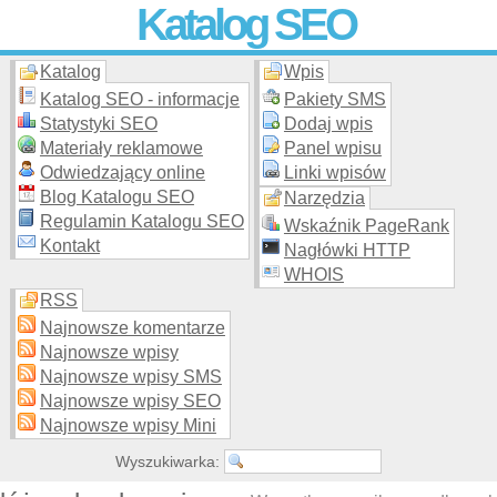
Katalog SEO
Katalog
Wpis
Skuteczna i
etyczna
promocja stron WWW –
dodaj stronę
do
moderowanego katalogu za darmo!
Katalog SEO - informacje
Pakiety SMS
Statystyki SEO
Dodaj wpis
Materiały reklamowe
Panel wpisu
Odwiedzający online
Linki wpisów
Blog Katalogu SEO
Narzędzia
Regulamin Katalogu SEO
Wskaźnik PageRank
Kontakt
Nagłówki HTTP
WHOIS
RSS
Najnowsze komentarze
Najnowsze wpisy
Najnowsze wpisy SMS
Najnowsze wpisy SEO
Najnowsze wpisy Mini
Wyszukiwarka: