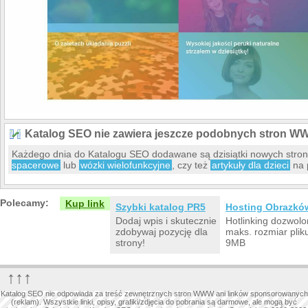
Katalog SEO nie zawiera jeszcze podobnych stron W
Każdego dnia do Katalogu SEO dodawane są dzisiątki nowych str
spacerowe
lub
wózki wielofunkcyjne
, czy też
artykuły dla dzieci
na 
Polecamy:
Kup link
Szybki katalog PR5
Hosting Obrazkó
Dodaj wpis i skutecznie
Hotlinking dozwolo
zdobywaj pozycję dla
maks. rozmiar plik
strony!
9MB
↑↑↑
Katalog SEO nie odpowiada za treść zewnętrznych stron WWW ani linków sponsorowanych
(reklam). Wszystkie linki, opisy, grafiki/zdjęcia do pobrania są darmowe, ale mogą być