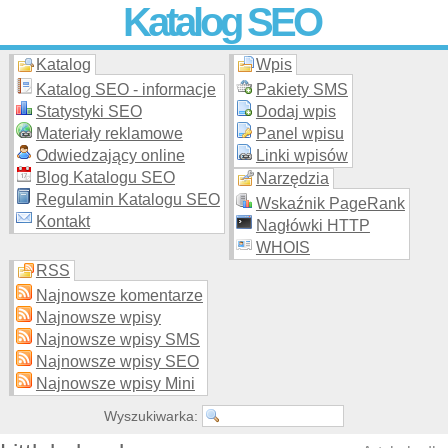
Katalog SEO
Katalog
Wpis
Skuteczna i
etyczna
promocja stron WWW –
dodaj stronę
do
moderowanego katalogu za darmo!
Katalog SEO - informacje
Pakiety SMS
Statystyki SEO
Dodaj wpis
Materiały reklamowe
Panel wpisu
Odwiedzający online
Linki wpisów
Blog Katalogu SEO
Narzędzia
Regulamin Katalogu SEO
Wskaźnik PageRank
Kontakt
Nagłówki HTTP
WHOIS
RSS
Najnowsze komentarze
Najnowsze wpisy
Najnowsze wpisy SMS
Najnowsze wpisy SEO
Najnowsze wpisy Mini
Wyszukiwarka: