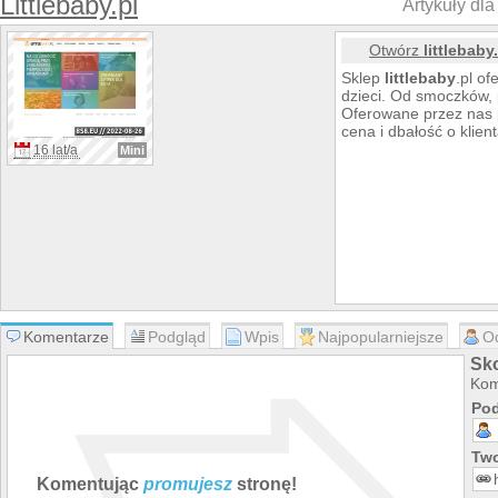
Littlebaby.pl
Artykuły dla 
Otwórz
littlebaby
Sklep
littlebaby
.pl of
dzieci. Od smoczków, p
Oferowane przez nas p
cena i dbałość o klient
16 lat/a
Mini
Komentarze
Podgląd
Wpis
Najpopularniejsze
O
Sko
Kom
Pod
Two
Komentując
promujesz
stronę!