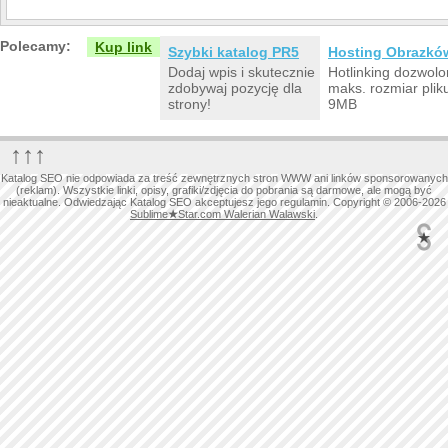
Polecamy:
Kup link
Szybki katalog PR5
Hosting Obrazkó
Dodaj wpis i skutecznie
Hotlinking dozwolo
zdobywaj pozycję dla
maks. rozmiar plik
strony!
9MB
↑↑↑
Katalog SEO nie odpowiada za treść zewnętrznych stron WWW ani linków sponsorowanych
(reklam). Wszystkie linki, opisy, grafiki/zdjęcia do pobrania są darmowe, ale mogą być
nieaktualne. Odwiedzając Katalog SEO akceptujesz jego regulamin. Copyright © 2006-2026
Sublime
★
Star.com Walerian Walawski
.