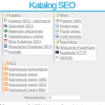
Katalog SEO
Katalog
Wpis
Skuteczna i
etyczna
promocja stron WWW –
dodaj stronę
do
moderowanego katalogu za darmo!
Katalog SEO - informacje
Pakiety SMS
Statystyki SEO
Dodaj wpis
Materiały reklamowe
Panel wpisu
Odwiedzający online
Linki wpisów
Blog Katalogu SEO
Narzędzia
Regulamin Katalogu SEO
Wskaźnik PageRank
Kontakt
Nagłówki HTTP
WHOIS
RSS
Najnowsze komentarze
Najnowsze wpisy
Najnowsze wpisy SMS
Najnowsze wpisy SEO
Najnowsze wpisy Mini
Wyszukiwarka: