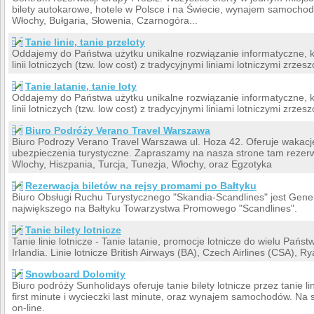
bilety autokarowe, hotele w Polsce i na Świecie, wynajem samocho
Włochy, Bułgaria, Słowenia, Czarnogóra...
Tanie linie, tanie przeloty
Oddajemy do Państwa użytku unikalne rozwiązanie informatyczne, kt
linii lotniczych (tzw. low cost) z tradycyjnymi liniami lotniczymi zrze
Tanie latanie, tanie loty
Oddajemy do Państwa użytku unikalne rozwiązanie informatyczne, kt
linii lotniczych (tzw. low cost) z tradycyjnymi liniami lotniczymi zrze
Biuro Podróży Verano Travel Warszawa
Biuro Podrozy Verano Travel Warszawa ul. Hoza 42. Oferuje wakacje l
ubezpieczenia turystyczne. Zapraszamy na nasza strone tam rezerwac
Wlochy, Hiszpania, Turcja, Tunezja, Włochy, oraz Egzotyka
Rezerwacja biletów na rejsy promami po Bałtyku
Biuro Obsługi Ruchu Turystycznego "Skandia-Scandlines" jest Gen
największego na Bałtyku Towarzystwa Promowego "Scandlines".
Tanie bilety lotnicze
Tanie linie lotnicze - Tanie latanie, promocje lotnicze do wielu Państ
Irlandia. Linie lotnicze British Airways (BA), Czech Airlines (CSA), R
Snowboard Dolomity
Biuro podróży Sunholidays oferuje tanie bilety lotnicze przez tanie li
first minute i wycieczki last minute, oraz wynajem samochodów. Na
on-line.