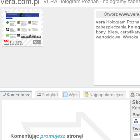
Vera.com.pl
VERA Hologram Poznań - hologramy zabez
Otwórz
www.vera
vera
Hologram Pozna
zabezpieczenia
holog
bony, bilety, certyfika
wartościowe. Wysoka 
18 lat/a
Mini
Komentarze
Podgląd
Wpis
Najpopularniejsze
O
Sk
Kom
Pod
Two
Komentując
promujesz
stronę!