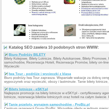
Katalog SEO zawiera 10 podobnych stron WWW:
Biuro Podróży BILETY
Bilety Kolejowe, Bilety Lotnicze, Bilety Autokarowe, Bilety Promowe
samochodów, Rezerwacja Hoteli, Rezerwacja Promów, bilety on-line,
Wycieczki
Iwa Tour - podróże i wycieczki z klasą
Biuro podróży Iwa Tour zaprasza. Wspaniałe wakacje za dobrą cenę
wypoczynek oraz wycieczki, obozy i lastminute. Tanie bilety lotnicz
Bilety lotnicze - eSKY.pl
Najlepsze promocje na bilety lotnicze w eSKY.pl - certyfikowany agent 
lotnicze, rezerwacja biletów lotniczych oraz hoteli na całym świecie.
Tanie przeloty, wynajem samochodów - ProBiz.pl
Centrum rezerwacji Grupy ProBiz. Wszystkie oferty w jednym miejscu: t