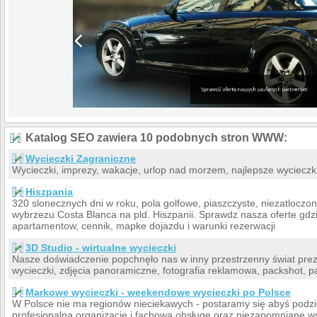
Katalog SEO zawiera 10 podobnych stron WWW:
Wycieczki Zagraniczne
Wycieczki, imprezy, wakacje, urlop nad morzem, najlepsze wycieczk
Hiszpania
320 slonecznych dni w roku, pola golfowe, piaszczyste, niezatloc
wybrzezu Costa Blanca na pld. Hiszpanii. Sprawdz nasza oferte gdzi
apartamentow, cennik, mapke dojazdu i warunki rezerwacji
3D Studio - wirtualne wycieczki
Nasze doświadczenie popchnęło nas w inny przestrzenny świat prezen
wycieczki, zdjęcia panoramiczne, fotografia reklamowa, packshot, 
Markowe wycieczki - weekendowe wycieczki po Polsce
W Polsce nie ma regionów nieciekawych - postaramy się abyś podzi
profesjonalną organizację i fachową obsługę oraz niezapomniane 