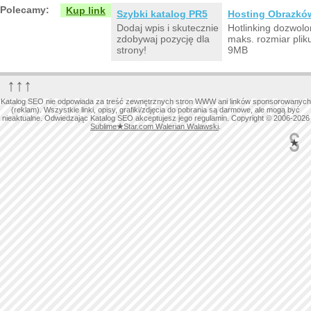
Polecamy:
Kup link
Szybki katalog PR5
Hosting Obrazkó
Dodaj wpis i skutecznie
Hotlinking dozwolo
zdobywaj pozycję dla
maks. rozmiar plik
strony!
9MB
↑↑↑
Katalog SEO nie odpowiada za treść zewnętrznych stron WWW ani linków sponsorowanych
(reklam). Wszystkie linki, opisy, grafiki/zdjęcia do pobrania są darmowe, ale mogą być
nieaktualne. Odwiedzając Katalog SEO akceptujesz jego regulamin. Copyright © 2006-2026
Sublime
★
Star.com Walerian Walawski
.