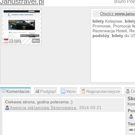
Janustravel.pl
Biuro Po
Otwórz
www.janus
bilety
Kolejowe,
bilet
Promowe, Promocje
l
Rezerwacja Hoteli, R
podróży
,
bilety
do U
19 lat/a
Mini
Komentarze
Podgląd
Wpis
Najpopularniejsze
O
Sko
Ciekawa strona, godna polecenia :)
Kom
Agencja reklamowa Skierniewice
, 2014-03-21
Pod
Two