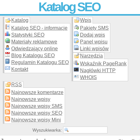
Katalog SEO
Katalog
Wpis
Skuteczna i
etyczna
promocja stron WWW –
dodaj stronę
do
moderowanego katalogu za darmo!
Katalog SEO - informacje
Pakiety SMS
Statystyki SEO
Dodaj wpis
Materiały reklamowe
Panel wpisu
Odwiedzający online
Linki wpisów
Blog Katalogu SEO
Narzędzia
Regulamin Katalogu SEO
Wskaźnik PageRank
Kontakt
Nagłówki HTTP
WHOIS
RSS
Najnowsze komentarze
Najnowsze wpisy
Najnowsze wpisy SMS
Najnowsze wpisy SEO
Najnowsze wpisy Mini
Wyszukiwarka: