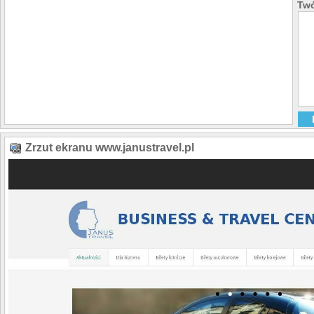
Twó
Zrzut ekranu www.janustravel.pl