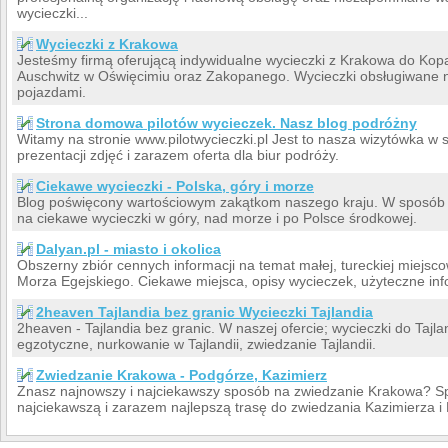
wycieczki...
Wycieczki z Krakowa
Jesteśmy firmą oferującą indywidualne wycieczki z Krakowa do Kopa
Auschwitz w Oświęcimiu oraz Zakopanego. Wycieczki obsługiwane 
pojazdami.
Strona domowa pilotów wycieczek. Nasz blog podróżny
Witamy na stronie www.pilotwycieczki.pl Jest to nasza wizytówka w s
prezentacji zdjęć i zarazem oferta dla biur podróży.
Ciekawe wycieczki - Polska, góry i morze
Blog poświęcony wartościowym zakątkom naszego kraju. W sposób 
na ciekawe wycieczki w góry, nad morze i po Polsce środkowej.
Dalyan.pl - miasto i okolica
Obszerny zbiór cennych informacji na temat małej, tureckiej miejsc
Morza Egejskiego. Ciekawe miejsca, opisy wycieczek, użyteczne inf
2heaven Tajlandia bez granic Wycieczki Tajlandia
2heaven - Tajlandia bez granic. W naszej ofercie; wycieczki do Tajla
egzotyczne, nurkowanie w Tajlandii, zwiedzanie Tajlandii.
Zwiedzanie Krakowa - Podgórze, Kazimierz
Znasz najnowszy i najciekawszy sposób na zwiedzanie Krakowa? Sp
najciekawszą i zarazem najlepszą trasę do zwiedzania Kazimierza i