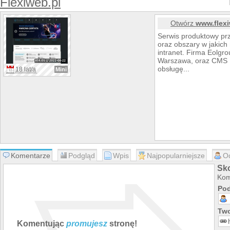
Flexiweb.pl
Otwórz
www.flexi
Serwis produktowy pr
oraz obszary w jakich 
intranet. Firma Eolgr
Warszawa, oraz CMS L
obsługę...
18 lat/a
Mini
Komentarze
Podgląd
Wpis
Najpopularniejsze
O
Sko
Kom
Pod
Two
Komentując
promujesz
stronę!