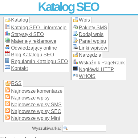
Katalog SEO
Katalog
Wpis
Skuteczna i
etyczna
promocja stron WWW –
dodaj stronę
do
moderowanego katalogu za darmo!
Katalog SEO - informacje
Pakiety SMS
Statystyki SEO
Dodaj wpis
Materiały reklamowe
Panel wpisu
Odwiedzający online
Linki wpisów
Blog Katalogu SEO
Narzędzia
Regulamin Katalogu SEO
Wskaźnik PageRank
Kontakt
Nagłówki HTTP
WHOIS
RSS
Najnowsze komentarze
Najnowsze wpisy
Najnowsze wpisy SMS
Najnowsze wpisy SEO
Najnowsze wpisy Mini
Wyszukiwarka: