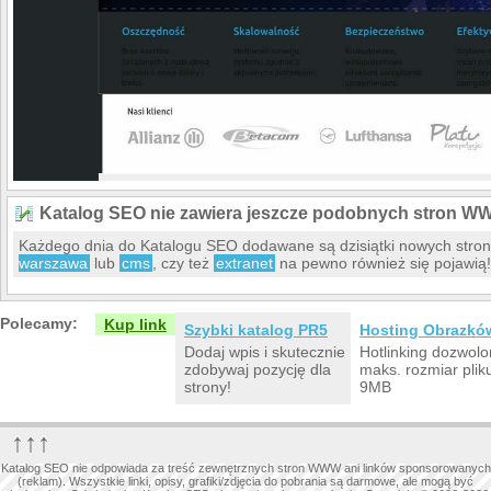
Katalog SEO nie zawiera jeszcze podobnych stron W
Każdego dnia do Katalogu SEO dodawane są dzisiątki nowych str
warszawa
lub
cms
, czy też
extranet
na pewno również się pojawią!
Polecamy:
Kup link
Szybki katalog PR5
Hosting Obrazkó
Dodaj wpis i skutecznie
Hotlinking dozwolo
zdobywaj pozycję dla
maks. rozmiar plik
strony!
9MB
↑↑↑
Katalog SEO nie odpowiada za treść zewnętrznych stron WWW ani linków sponsorowanych
(reklam). Wszystkie linki, opisy, grafiki/zdjęcia do pobrania są darmowe, ale mogą być