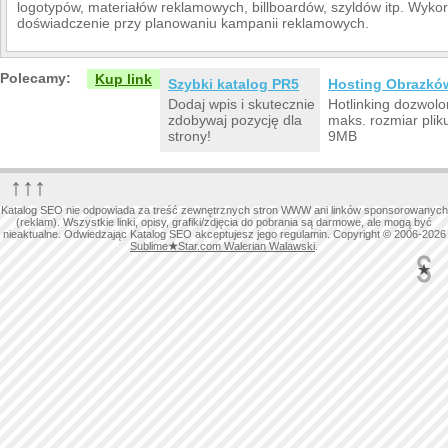
logotypów, materiałów reklamowych, billboardów, szyldów itp. Wyko
doświadczenie przy planowaniu kampanii reklamowych.
Polecamy:
Kup link
Szybki katalog PR5
Hosting Obrazkó
Dodaj wpis i skutecznie
Hotlinking dozwolo
zdobywaj pozycję dla
maks. rozmiar plik
strony!
9MB
↑↑↑
Katalog SEO nie odpowiada za treść zewnętrznych stron WWW ani linków sponsorowanych
(reklam). Wszystkie linki, opisy, grafiki/zdjęcia do pobrania są darmowe, ale mogą być
nieaktualne. Odwiedzając Katalog SEO akceptujesz jego regulamin. Copyright © 2006-2026
Sublime
★
Star.com Walerian Walawski
.