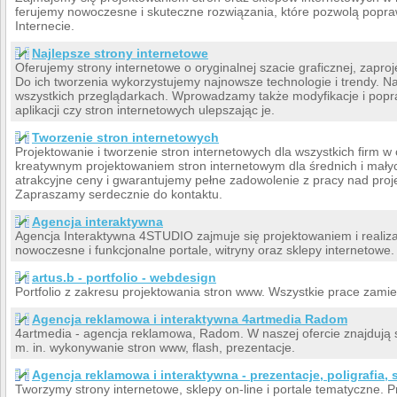
ferujemy nowoczesne i skuteczne rozwiązania, które pozwolą popraw
Internecie.
Najlepsze strony internetowe
Oferujemy strony internetowe o oryginalnej szacie graficznej, zapro
Do ich tworzenia wykorzystujemy najnowsze technologie i trendy. N
wszystkich przeglądarkach. Wprowadzamy także modyfikacje i popra
aplikacji czy stron internetowych ulepszając je.
Tworzenie stron internetowych
Projektowanie i tworzenie stron internetowych dla wszystkich firm w
kreatywnym projektowaniem stron internetowym dla średnich i mały
atrakcyjne ceny i gwarantujemy pełne zadowolenie z pracy nad proje
Zapraszamy serdecznie do kontaktu.
Agencja interaktywna
Agencja Interaktywna 4STUDIO zajmuje się projektowaniem i realiza
nowoczesne i funkcjonalne portale, witryny oraz sklepy internetowe.
artus.b - portfolio - webdesign
Portfolio z zakresu projektowania stron www. Wszystkie prace zamie
Agencja reklamowa i interaktywna 4artmedia Radom
4artmedia - agencja reklamowa, Radom. W naszej ofercie znajdują s
m. in. wykonywanie stron www, flash, prezentacje.
Agencja reklamowa i interaktywna - prezentacje, poligrafia,
Tworzymy strony internetowe, sklepy on-line i portale tematyczne. 