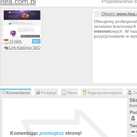
Itea.com.pl
Projektowanie s
Otwórz
www.itea.
Oferujemy profesjonal
serwisów branżowych 
internet
owych. W nasz
pozycjonowanie w wy
14 lat/a
SEO
Link Katalogu SEO
Komentarze
Podgląd
Wpis
Najpopularniejsze
O
Sko
Kom
Pod
Two
Komentując
promujesz
stronę!