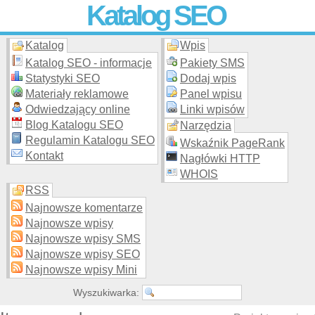
Katalog SEO
Katalog
Wpis
Skuteczna i
etyczna
promocja stron WWW –
dodaj stronę
do
moderowanego katalogu za darmo!
Katalog SEO - informacje
Pakiety SMS
Statystyki SEO
Dodaj wpis
Materiały reklamowe
Panel wpisu
Odwiedzający online
Linki wpisów
Blog Katalogu SEO
Narzędzia
Regulamin Katalogu SEO
Wskaźnik PageRank
Kontakt
Nagłówki HTTP
WHOIS
RSS
Najnowsze komentarze
Najnowsze wpisy
Najnowsze wpisy SMS
Najnowsze wpisy SEO
Najnowsze wpisy Mini
Wyszukiwarka: