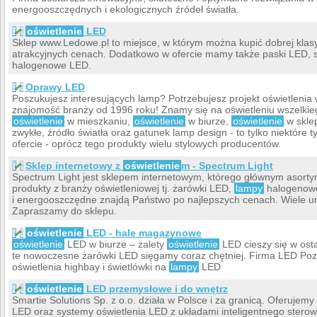
energooszczędnych i ekologicznych źródeł światła.
oświetlenie
LED
Sklep www.Ledowe.pl to miejsce, w którym można kupić dobrej kla
atrakcyjnych cenach. Dodatkowo w ofercie mamy także paski LED, 
halogenowe LED.
Oprawy LED
Poszukujesz interesujących lamp? Potrzebujesz projekt oświetleni
znajomość branży od 1996 roku! Znamy się na oświetleniu wszelkie
oświetlenie
w mieszkaniu,
oświetlenie
w biurze,
oświetlenie
w skle
zwykłe, źródło światła oraz gatunek lamp design - to tylko niektóre 
ofercie - oprócz tego produkty wielu stylowych producentów.
Sklep internetowy z
oświetlenie
m - Spectrum Light
Spectrum Light jest sklepem internetowym, którego głównym asort
produkty z branży oświetleniowej tj. żarówki LED,
lampy
halogenowe
i energooszczędne znajdą Państwo po najlepszych cenach. Wiele un
Zapraszamy do sklepu.
oświetlenie
LED - hale magazynowe
oświetlenie
LED w biurze – zalety
oświetlenie
LED cieszy się w osta
te nowoczesne żarówki LED sięgamy coraz chętniej. Firma LED Pozna
oświetlenia highbay i świetlówki na
lampy
LED
oświetlenie
LED przemysłowe i do wnętrz
Smartie Solutions Sp. z o.o. działa w Polsce i za granicą. Oferuje
LED oraz systemy oświetlenia LED z układami inteligentnego stero