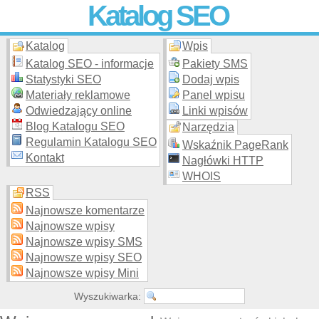
Katalog SEO
Katalog
Wpis
Skuteczna i
etyczna
promocja stron WWW –
dodaj stronę
do
moderowanego katalogu za darmo!
Katalog SEO - informacje
Pakiety SMS
Statystyki SEO
Dodaj wpis
Materiały reklamowe
Panel wpisu
Odwiedzający online
Linki wpisów
Blog Katalogu SEO
Narzędzia
Regulamin Katalogu SEO
Wskaźnik PageRank
Kontakt
Nagłówki HTTP
WHOIS
RSS
Najnowsze komentarze
Najnowsze wpisy
Najnowsze wpisy SMS
Najnowsze wpisy SEO
Najnowsze wpisy Mini
Wyszukiwarka: