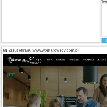
Twó
Zrzut ekranu www.wojnarowscy.com.pl