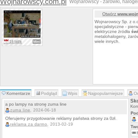
Wojnarowscy.com.pl
Wojnarowscy - żarówki, halogen
Otwórz
www.wojn
Wojnarowscy Sp. z o.o
specjalistyczne - pier
elektryczne źródła
świ
metalohalogeny, żarów
wiele innych.
18 lat/a
Mini
Komentarze
Podgląd
Wpis
Najpopularniejsze
O
Sk
a po lampy na stronę zuma line
Kom
zuma line
, 2024-06-18
Pod
Oferujemy przygotowanie reklamy państwa strony za 0zł.
reklama za darmo
, 2013-02-19
Two