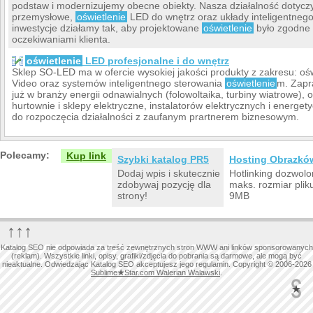
podstaw i modernizujemy obecne obiekty. Nasza działalność dotyczy
przemysłowe,
oświetlenie
LED do wnętrz oraz układy inteligentneg
inwestycje działamy tak, aby projektowane
oświetlenie
było zgodne 
oczekiwaniami klienta.
oświetlenie
LED profesjonalne i do wnętrz
Sklep SO-LED ma w ofercie wysokiej jakości produkty z zakresu: oś
Video oraz systemów inteligentnego sterowania
oświetlenie
m. Zapr
już w branży energii odnawialnych (folowoltaika, turbiny wiatrowe), 
hurtownie i sklepy elektryczne, instalatorów elektrycznych i energe
do rozpoczęcia działalności z zaufanym prartnerem biznesowym.
Polecamy:
Kup link
Szybki katalog PR5
Hosting Obrazkó
Dodaj wpis i skutecznie
Hotlinking dozwolo
zdobywaj pozycję dla
maks. rozmiar plik
strony!
9MB
↑↑↑
Katalog SEO nie odpowiada za treść zewnętrznych stron WWW ani linków sponsorowanych
(reklam). Wszystkie linki, opisy, grafiki/zdjęcia do pobrania są darmowe, ale mogą być
nieaktualne. Odwiedzając Katalog SEO akceptujesz jego regulamin. Copyright © 2006-2026
Sublime
★
Star.com Walerian Walawski
.