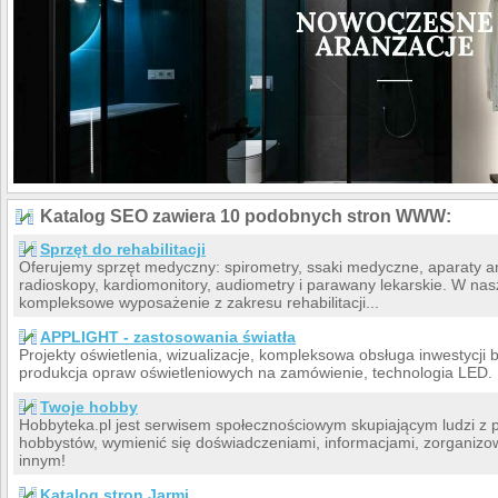
Katalog SEO zawiera 10 podobnych stron WWW:
Sprzęt do rehabilitacji
Oferujemy sprzęt medyczny: spirometry, ssaki medyczne, aparaty a
radioskopy, kardiomonitory, audiometry i parawany lekarskie. W nas
kompleksowe wyposażenie z zakresu rehabilitacji...
APPLIGHT - zastosowania światła
Projekty oświetlenia, wizualizacje, kompleksowa obsługa inwestycji 
produkcja opraw oświetleniowych na zamówienie, technologia LED.
Twoje hobby
Hobbyteka.pl jest serwisem społecznościowym skupiającym ludzi z 
hobbystów, wymienić się doświadczeniami, informacjami, zorganizo
innym!
Katalog stron Jarmi