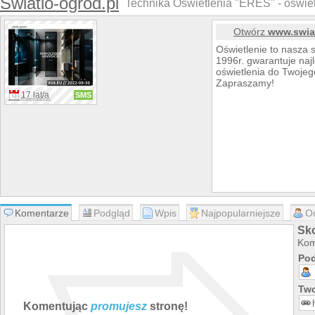
Swiatlo-ogrod.pl
Technika Oświetlenia "ERES" - oświet
Otwórz
www.swiat
Oświetlenie to nasza 
1996r. gwarantuje na
oświetlenia do Twojeg
Zapraszamy!
17 lat/a
SMS
Komentarze
Podgląd
Wpis
Najpopularniejsze
O
Sko
Kom
Pod
Two
Komentując
promujesz
stronę!