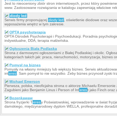
Jest to nieoceniony zbiór stron internetowych, przez który powinie
www. Zastosowane rozwiązania w katalogu zapewniają właściwe re
diody led
Serwis firmy proponującej
diody led
, oświetlenie diodowe oraz wsze
wyposażenia wnętrz w tym zakresie.
OPTA psychoterapia
OPTA Ośrodek Psychoterapii i Psychoedukacji. Poradnia psychologi
indywidualne, DDA, terapia małżeńska.
Ogłoszenia Biała Podlaska
Strona z darmowymi ogłoszeniami z Białej Podlaskiej i okolic. Ogło
kategoriach takich jak: praca, nieruchomości, motoryzacja, biznes or
Pomysł na biznes
Pomysły na własny mniejszy lub większy biznes. Serwis aktualizowa
int
eres
. Sam pomysł to nie wszystko. Żeby biznes przynosił zyski t
Michael Emerson
Pierwsza, polska, nieoficjalna strona o aktorze Michaelu Emersonie 
Zagubieni jako Benjamin Linus i Person of Int
eres
t jako Finch oraz 
Bozenkawaw
Strona fryzjerki T
eres
y Poświatowskiej, wprowadzenie w świat fryzj
damskiego, międzynarodowy dyplom WELLA, profesjonalne doradztwo