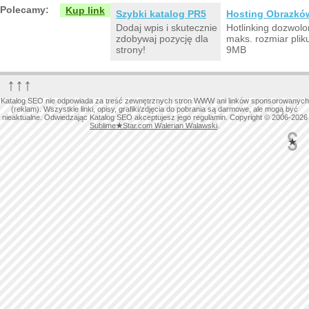
Polecamy:
Kup link
Szybki katalog PR5
Hosting Obrazkó
Dodaj wpis i skutecznie
Hotlinking dozwolo
zdobywaj pozycję dla
maks. rozmiar plik
strony!
9MB
↑↑↑
Katalog SEO nie odpowiada za treść zewnętrznych stron WWW ani linków sponsorowanych
(reklam). Wszystkie linki, opisy, grafiki/zdjęcia do pobrania są darmowe, ale mogą być
nieaktualne. Odwiedzając Katalog SEO akceptujesz jego regulamin. Copyright © 2006-2026
Sublime
★
Star.com Walerian Walawski
.