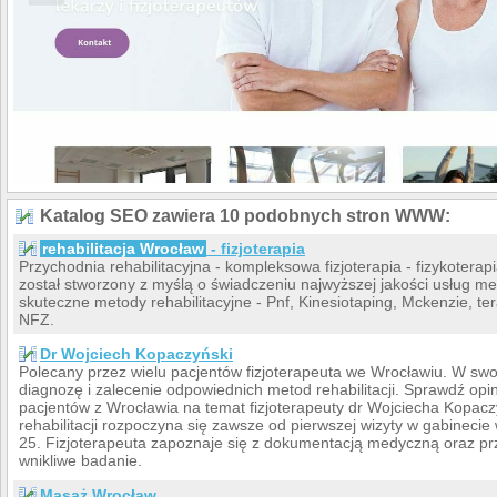
Katalog SEO zawiera 10 podobnych stron WWW:
rehabilitacja Wrocław
- fizjoterapia
Przychodnia rehabilitacyjna - kompleksowa fizjoterapia - fizykotera
został stworzony z myślą o świadczeniu najwyższej jakości usług 
skuteczne metody rehabilitacyjne - Pnf, Kinesiotaping, Mckenzie, 
NFZ.
Dr Wojciech Kopaczyński
Polecany przez wielu pacjentów fizjoterapeuta we Wrocławiu. W swo
diagnozę i zalecenie odpowiednich metod rehabilitacji. Sprawdź op
pacjentów z Wrocławia na temat fizjoterapeuty dr Wojciecha Kopac
rehabilitacji rozpoczyna się zawsze od pierwszej wizyty w gabineci
25. Fizjoterapeuta zapoznaje się z dokumentacją medyczną oraz 
wnikliwe badanie.
Masaż Wrocław