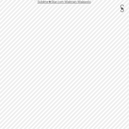
Sublime
★
Star.com Walerian Walawski
.