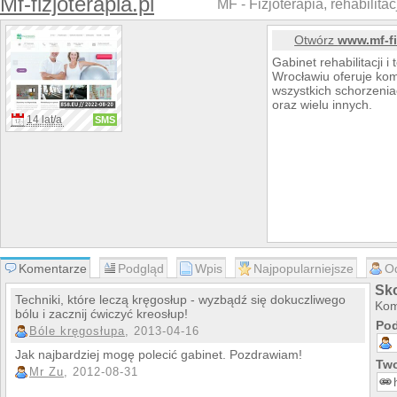
Mf-fizjoterapia.pl
MF - Fizjoterapia, rehabilita
Otwórz
www.mf-fi
Gabinet rehabilitacji 
Wrocławiu oferuje kom
wszystkich schorzenia
oraz wielu innych.
14 lat/a
SMS
Komentarze
Podgląd
Wpis
Najpopularniejsze
O
Sko
Techniki, które leczą kręgosłup - wyzbądź się dokuczliwego
Kom
bólu i zacznij ćwiczyć kreosłup!
Pod
Bóle kręgosłupa
, 2013-04-16
Jak najbardziej mogę polecić gabinet. Pozdrawiam!
Two
Mr Zu
, 2012-08-31