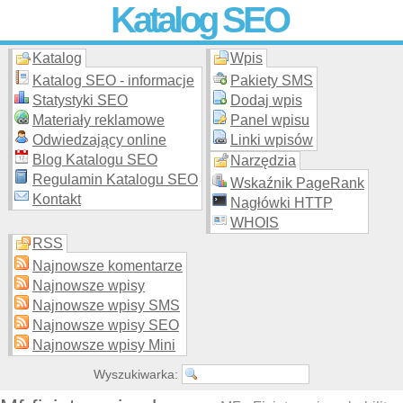
Katalog SEO
Katalog
Wpis
Skuteczna i
etyczna
promocja stron WWW –
dodaj stronę
do
moderowanego katalogu za darmo!
Katalog SEO - informacje
Pakiety SMS
Statystyki SEO
Dodaj wpis
Materiały reklamowe
Panel wpisu
Odwiedzający online
Linki wpisów
Blog Katalogu SEO
Narzędzia
Regulamin Katalogu SEO
Wskaźnik PageRank
Kontakt
Nagłówki HTTP
WHOIS
RSS
Najnowsze komentarze
Najnowsze wpisy
Najnowsze wpisy SMS
Najnowsze wpisy SEO
Najnowsze wpisy Mini
Wyszukiwarka: