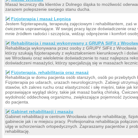
Masaż leczniczy dla klientów z Dolnego śląska to możliwość oderwan
zarazem polepszenie swojego stanu ducha.
Fizjoterapia i masaż Legnica
Jestem fizjoterapeutą, terapeutą zajęciowym i rehabilitantem, zaś
ćwiczenia usprawniające. W swojej pracy łącze doświadczenie oraz 
mnie źródłem radości i szczęścia, widząc odprężenie i komfort oso
Rehabilitacja i masaż wykonywany z GRUPĄ SilFit z Wrocław
Rehabilitacja wykonywana przez osoby z GRUPY SilFit z Wrocławia t
którzy szukają fizjoterapeuty z wykształceniem kierunkowych i do
we Wrocławiu oraz wieloletnie doświadczenie to nasz najlepsza rek
doświadczeni masażyści, którzy specjalizują się w masażach leczni
Fizjoterapia, rehabilitacja oraz masaż
Rehabilitacja w domu pacjenta osób starszych, osób po przebytych k
Fizjoterapia po udarach, urazach neurologicznych. Zabiegi utrzymu
stawów, ich zakres ruchu oraz elastyczność i siłę mięśni, takie jak k
poprawiające wygląd skóry, takie jak masaż bańką chińską. Ćwicz
wydolność oddechową organizmu, zwiększające pojemność życiową 
do pacjenta.
Gabinet rehabilitacji i masażu
Gabinet rehabilitacji w centrum Wrocławia oferuje rehabilitację, fiz
gabinecie jak i w miejscu pracy. Profesjonalna rehabilitacja połą
ulgę w schorzeniach ortopedycznych. Zapraszamy pacjentów z pro
rehabilitację.