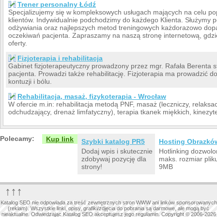
Trener personalny Łódź
Specjalizujemy się w kompleksowych usługach mających na celu pop
klientów. Indywidualnie podchodzimy do każdego Klienta. Służymy
odżywiania oraz najlepszych metod treningowych każdorazowo dopa
oczekiwań pacjenta. Zapraszamy na naszą stronę internetową, gdzi
oferty.
Fizjoterapia i rehabilitacja
Gabinet fizjoterapeutyczny prowadzony przez mgr. Rafała Berenta s
pacjenta. Prowadzi także rehabilitację. Fizjoterapia ma prowadzić do
kontuzji i bólu.
Rehabilitacja, masaż, fizykoterapia - Wrocław
W ofercie m.in: rehabilitacja metodą PNF, masaż (leczniczy, relaksa
odchudzający, drenaż limfatyczny), terapia tkanek miękkich, kinezy
Polecamy:
Kup link
Szybki katalog PR5
Hosting Obrazkó
Dodaj wpis i skutecznie
Hotlinking dozwolo
zdobywaj pozycję dla
maks. rozmiar plik
strony!
9MB
↑↑↑
Katalog SEO nie odpowiada za treść zewnętrznych stron WWW ani linków sponsorowanych
(reklam). Wszystkie linki, opisy, grafiki/zdjęcia do pobrania są darmowe, ale mogą być
nieaktualne. Odwiedzając Katalog SEO akceptujesz jego regulamin. Copyright © 2006-2026