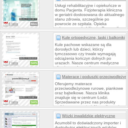
mózgu, integracja sensoryczna,
Usługi rehabilitacyjne i opiekuńcze w
masaże, terapia ręki oraz wiele
domu Pacjenta. Fizjoterapia kliniczna
innych.
w geriatrii dostosowana do aktualnego
stanu zdrowia, szczególnie po
powrocie ze szpitala. Opieka
6 lat/a
Mini
połączona z rehabilitacją. Pomoc dla
rodzin w zakresie sprawowanej opieki
nad chorym i niepełnosprawnym
Kule ortopedyczne, laski i balkoniki
Seniorem.
Kule pachowe wskazane są dla
dorosłych lub dzieci, którzy
tymczasowo czy trwale wymagają
odciążenia kończyn dolnych po
urazach. Nasze centrum medyczne
7 lat/a
SMS
oferuje wyroby medyczne
wspomagające chodzenie takie jak:
kule ortopedyczne, laski składane i
Materace i poduszki przeciwodleży
balkoniki rehabilitacyjne. Zarówno kule
Oferujemy materace
ortopedyczne jak i wszystkie nasze
przeciwodleżynowe rurowe, piankowe
produkty w naszym sklepie
oraz bąbelkowe. Nasza klinika
medycznym są zrobione z najlepszej
znajduje się w centrum Łodzi.
jakości części.
Sprzedawane przez nas produkty
7 lat/a
SMS
zrobione są z materiałów najlepszej
jakości, co gwarantuje ich trwałość
oraz wysoki indeks terapeutyczny.
Wózki inwalidzkie elektryczne
Materiał z syntetycznych polimerów
Acumobil to doświadczony importer i
posiada wykonane laserem pory o
dystrybutor elektrycznych wózków