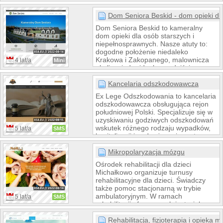
Pomagamy od a do z. Nie ma
konieczności stawiania się w sądzie
Dom Seniora Beskid - dom opieki dl
ani policji. Wszystko załatwiamy za
Dom Seniora Beskid to kameralny
klienta. Naszym wynagrodzeniem jest
dom opieki dla osób starszych i
tylko procent od wygranej sprawy.
niepełnosprawnych. Nasze atuty to:
dogodne położenie niedaleko
Krakowa i Zakopanego, malownicza
4 lat/a
Mini
okolica, indywidualne podejście oraz
ciepła atmosfera. Więcej informacji na
stronie: www.domseniorabeskid.pl
Kancelaria odszkodowawcza
Ex Lege Odszkodowania to kancelaria
odszkodowawcza obsługująca rejon
południowej Polski. Specjalizuje się w
uzyskiwaniu godziwych odszkodowań
wskutek różnego rodzaju wypadków,
5 lat/a
SMS
kapitalizacji i podwyższaniu rent oraz
świadczeniu bezpłatnej rehabilitacji z
OC sprawcy.
Mikropolaryzacja mózgu
Ośrodek rehabilitacji dla dzieci
Michałkowo organizuje turnusy
rehabilitacyjne dla dzieci. Świadczy
także pomoc stacjonarną w trybie
ambulatoryjnym. W ramach
5 lat/a
SMS
rehabilitacji oferowanych jest wiele
terapii dostosowanych do potrzeb
dziecka. Są to m.in. mikropolaryzacja
Rehabilitacja, fizjoterapia i opieka 