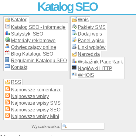
Katalog SEO
Katalog
Wpis
Skuteczna i
etyczna
promocja stron WWW –
dodaj stronę
do
moderowanego katalogu za darmo!
Katalog SEO - informacje
Pakiety SMS
Statystyki SEO
Dodaj wpis
Materiały reklamowe
Panel wpisu
Odwiedzający online
Linki wpisów
Blog Katalogu SEO
Narzędzia
Regulamin Katalogu SEO
Wskaźnik PageRank
Kontakt
Nagłówki HTTP
WHOIS
RSS
Najnowsze komentarze
Najnowsze wpisy
Najnowsze wpisy SMS
Najnowsze wpisy SEO
Najnowsze wpisy Mini
Wyszukiwarka: