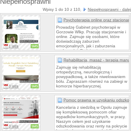
Niepełnosprawni
Wpisy 1 do 10 z 110,
Niepełnosprawni - dalej
Psychoterapia online oraz stacjonar
Prowadzę Gabinet psychoterapii w
Gorzowie Wlkp. Pracuję stacjonarnie i
online. Zajmuje się osobami, które
doświadczają zaburzeń
emocjonalnych, jak i zaburzenia
1 lat/a
SMS
osobowości. Podejmuje się
psychoterapii osób dorosłych.
Pomagam klientom, którzy
Rehabilitacja, masaż - terapia manu
doświadczają problemów
Zajmuję się rehabilitacją
depresyjnych lękowych, natręctwa, a
ortopedyczną, neurologiczną i
także samotności. Osoby
powypadkową, a także niwelowaniem
przechodzące przez kolejne etapy
bólu. Zapraszam również na zabiegi w
wspieram w dokonywaniu bilansu
komorze hiperbarycznej.
3 lat/a
SMS
życia i przygotowaniu się do podjęcia
kolejnych wyzwań.
Pomoc prawna w uzyskaniu odszko
Kancelaria z siedzibą w Opolu zajmuje
się kompleksową pomocom ofiar
wypadków komunikacyjnych, w pracy.
Naszym celem jest uzyskanie
odszkodowania oraz renty na pokrycie
3 lat/a
SMS
kosztów leczenia oraz rehabilitacji.