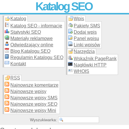
Katalog SEO
Katalog
Wpis
Skuteczna i
etyczna
promocja stron WWW –
dodaj stronę
do
moderowanego katalogu za darmo!
Katalog SEO - informacje
Pakiety SMS
Statystyki SEO
Dodaj wpis
Materiały reklamowe
Panel wpisu
Odwiedzający online
Linki wpisów
Blog Katalogu SEO
Narzędzia
Regulamin Katalogu SEO
Wskaźnik PageRank
Kontakt
Nagłówki HTTP
WHOIS
RSS
Najnowsze komentarze
Najnowsze wpisy
Najnowsze wpisy SMS
Najnowsze wpisy SEO
Najnowsze wpisy Mini
Wyszukiwarka: