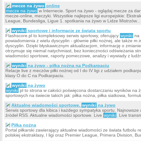
mecze na żywo
online
mecze na żywo
w Internecie. Sport na żywo - oglądaj mecze za darm
mecze-online, meczyki. Wszystkie najlepsze ligi europejskie: Ekstrak
League, Bundesliga, Ligue 1. spotkania na żywo w Lidze Mistrzów..
wyniki
sportowe i informacje ze świata sportu
Flashscore.pl to kompleksowy serwis sportowy, oferujący
wyniki
na ż
powiadomienia z wielu dyscyplin - głównie piłki nożnej, ale także m.i
dyscyplin. Dzięki błyskawicznym aktualizacjom, informację o zmian
otrzymuje się niemal natychmiast, bez konieczności odświeżania st
wiadomości sportowe, raporty pomeczowe, analizy i wywiady z ludźm
wyniki
na żywo - piłka nożna na Podkarpaciu
Relacje live z meczów piłki nożnej od I do IV ligi z udziałem podkarp
klasy O do C na Podkarpaciu.
wyniki
na żywo
wyniki
.pl to strona w całości poświęcona dostarczaniu wyników na ż
sportowych na świecie takich jak: piłka nożna, piłka siatkowa, formuł
Aktualne wiadomości sportowe.
wyniki
na żywo
Serwis sportowy dla kibica i każdego sympatyka sportu. Najnowsze 
źródeł RSS. Aktualne wiadomości sportowe. Live
wyniki
. Live trans
Piłka nożna
Portal piłkarski zawierający aktualne wiadomości ze świata futbolu 
polskiej ekstraklasy, I ligi oraz Premier League, Primera Division, Bu