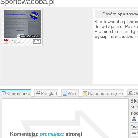
Sportowadoba.pl
Otwórz
sportowa
Sportowadoba.pl zapew
dni w tygodniu. Polska
Premiership i inne ligi
wyścigi, narciarstwo i 
14 lat/a
Mini
Komentarze
Podgląd
Wpis
Najpopularniejsze
O
Sk
Kom
Pod
Two
Komentując
promujesz
stronę!