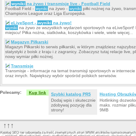
wyniki
na żywo i transmisje live - Football Field
Football Field -
wyniki
na żywo -
wyniki
piłki nożnej na żywo, transm
Champions League oraz Liga Europejska.
eLiveSport -
wyniki
na żywo!
wyniki
na żywo ze wszystkich wydarzeń sportowych na eLiveSport! 
miejscu! Piłka nożna, siatkówka, koszykówka i wiele, wiele więcej...
Magazyn Piłkarski
Magazyn Piłkarski to serwis piłkarski, w którym znajdziesz najszybs
statystyki z boisk z kraju i z zagranicy. Zobaczysz tutaj relacje live, 
nowy wymiar piłki nożnej.
Transmisje
Transmisje - informacje na temat transmisji sportowych w internecie
oraz innych. Największy wybór spośród polskich serwisów.
Polecamy:
Kup link
Szybki katalog PR5
Hosting Obrazkó
Dodaj wpis i skutecznie
Hotlinking dozwolo
zdobywaj pozycję dla
maks. rozmiar plik
strony!
9MB
↑↑↑
Katalog SEO nie odpowiada za treść zewnętrznych stron WWW ani linków sponsorowanych