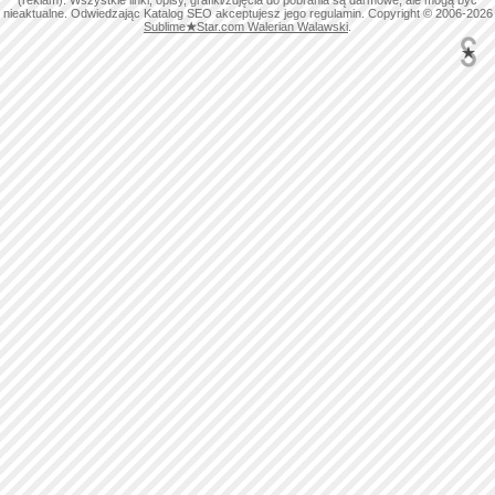
(reklam). Wszystkie linki, opisy, grafiki/zdjęcia do pobrania są darmowe, ale mogą być
nieaktualne. Odwiedzając Katalog SEO akceptujesz jego regulamin. Copyright © 2006-2026
Sublime
★
Star.com Walerian Walawski
.