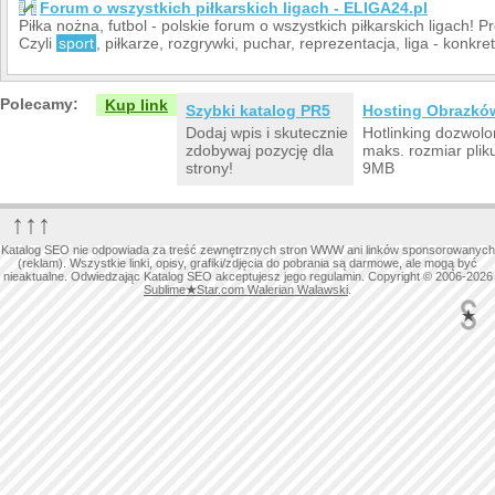
Forum o wszystkich piłkarskich ligach - ELIGA24.pl
Piłka nożna, futbol - polskie forum o wszystkich piłkarskich ligach! P
Czyli
sport
, piłkarze, rozgrywki, puchar, reprezentacja, liga - konkret
Polecamy:
Kup link
Szybki katalog PR5
Hosting Obrazkó
Dodaj wpis i skutecznie
Hotlinking dozwolo
zdobywaj pozycję dla
maks. rozmiar plik
strony!
9MB
↑↑↑
Katalog SEO nie odpowiada za treść zewnętrznych stron WWW ani linków sponsorowanych
(reklam). Wszystkie linki, opisy, grafiki/zdjęcia do pobrania są darmowe, ale mogą być
nieaktualne. Odwiedzając Katalog SEO akceptujesz jego regulamin. Copyright © 2006-2026
Sublime
★
Star.com Walerian Walawski
.