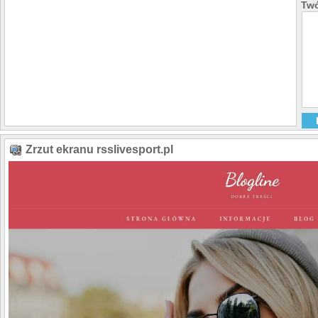
Twó
Zrzut ekranu rsslivesport.pl