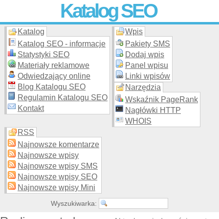
Katalog SEO
Katalog
Wpis
Skuteczna i
etyczna
promocja stron WWW –
dodaj stronę
do
moderowanego katalogu za darmo!
Katalog SEO - informacje
Pakiety SMS
Statystyki SEO
Dodaj wpis
Materiały reklamowe
Panel wpisu
Odwiedzający online
Linki wpisów
Blog Katalogu SEO
Narzędzia
Regulamin Katalogu SEO
Wskaźnik PageRank
Kontakt
Nagłówki HTTP
WHOIS
RSS
Najnowsze komentarze
Najnowsze wpisy
Najnowsze wpisy SMS
Najnowsze wpisy SEO
Najnowsze wpisy Mini
Wyszukiwarka: