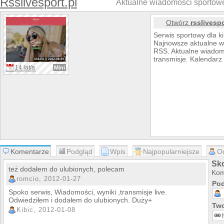
Rsslivesport.pl
Aktualne wiadomości sportowe
Otwórz
rsslivespo
Serwis sportowy dla k
Najnowsze aktualne w
RSS. Aktualne wiadomo
transmisje. Kalendarz 
14 lat/a
Mini
Komentarze
Podgląd
Wpis
Najpopularniejsze
O
Sko
też dodałem do ulubionych, polecam
Kom
romcio, 2012-01-27
Pod
Spoko serwis, Wiadomości, wyniki ,transmisje live.
Odwiedziłem i dodałem do ulubionych. Duży+
Two
Kibic, 2012-01-08