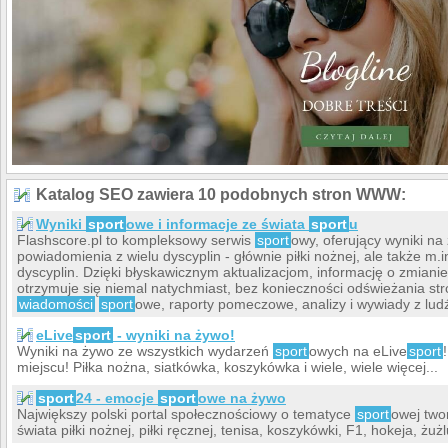
Katalog SEO zawiera 10 podobnych stron WWW:
Wyniki
sport
owe i informacje ze świata
sport
u
Flashscore.pl to kompleksowy serwis
sport
owy, oferujący wyniki na 
powiadomienia z wielu dyscyplin - głównie piłki nożnej, ale także m.i
dyscyplin. Dzięki błyskawicznym aktualizacjom, informację o zmian
otrzymuje się niemal natychmiast, bez konieczności odświeżania st
wiadomości
sport
owe, raporty pomeczowe, analizy i wywiady z lud
eLive
sport
- wyniki na żywo!
Wyniki na żywo ze wszystkich wydarzeń
sport
owych na eLive
sport
miejscu! Piłka nożna, siatkówka, koszykówka i wiele, wiele więcej...
sport
24 - emocje
sport
owe na żywo
Największy polski portal społecznościowy o tematyce
sport
owej two
świata piłki nożnej, piłki ręcznej, tenisa, koszykówki, F1, hokeja, żu