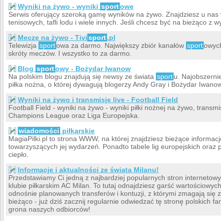
Wyniki na żywo - wyniki
sport
owe
Serwis oferujący szeroką gamę wyników na żywo. Znajdziesz u nas w
tenisowych, tafli lodu i wiele innych. Jeśli chcesz być na bieżąco z
Mecze na żywo - Tivi
sport
.pl
Telewizja
sport
owa za darmo. Największy zbiór kanałów
sport
owych
skróty meczów. I wszystko to za darmo.
Blog
sport
owy - Bożydar Iwanow
Na polskim blogu znajdują się newsy ze świata
sport
u. Najobszerni
piłka nożna, o której dywagują blogerzy Andy Gray i Bożydar Iwanow
Wyniki na żywo i transmisje live - Football Field
Football Field - wyniki na żywo - wyniki piłki nożnej na żywo, transmi
Champions League oraz Liga Europejska.
wiadomości
piłkarskie
MagiaPilki.pl to strona WWW, na której znajdziesz bieżące informacj
towarzyszących jej wydarzeń. Ponadto tabele lig europejskich oraz 
ciepło.
Informacje i aktualności ze świata Milanu!
Przedstawiamy Ci jedną z najbardziej popularnych stron internetow
klubie piłkarskim AC Milan. To tutaj odnajdziesz garść wartościowych
odnośnie planowanych transferów i kontuzji, z którymi zmagają się
bieżąco - już dziś zacznij regularnie odwiedzać tę stronę polskich 
grona naszych odbiorców!