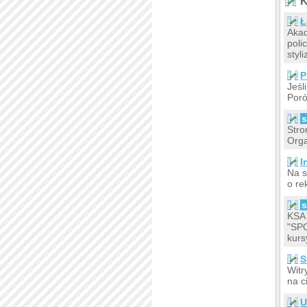
K
Ł
Aka
poli
styli
P
Jeśl
Poró
s
Stro
Orga
I
Na s
o re
s
KSA
"SP
kurs
S
Witr
na c
U