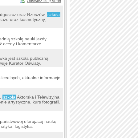
Odśwież listę stron
Bydgoszcz oraz Rzeszów.
szkoła
masażu oraz kosmetyczny,
dnią szkołę nauki jazdy.
ź oceny i komentarze.
a jest szkołą publiczną.
uje Kurator Oświaty.
licealnych, aktualne informacje
),
szkoła
Aktorska i Telewizyjna
nie artystyczne, kurs fotografii,
epaństwowej oferującej naukę
atyka, logistyka.