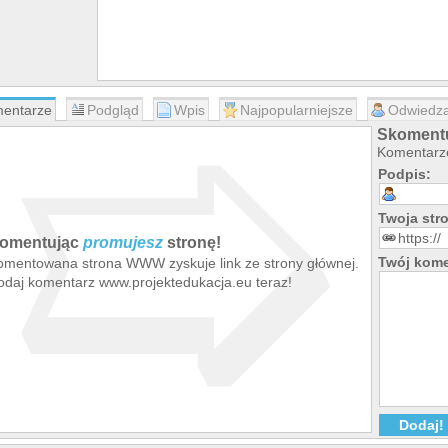
➯
entarze
Podgląd
Wpis
Najpopularniejsze
Odwiedza
Skomentu
Komentarze
Podpis:
Twoja st
omentując
promujesz
stronę!
Twój kome
omentowana strona WWW zyskuje link ze strony głównej.
odaj komentarz www.projektedukacja.eu teraz!