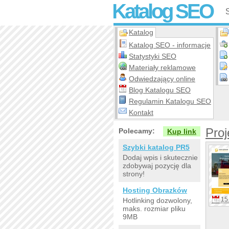
Katalog SEO
Katalog
Katalog SEO - informacje
Statystyki SEO
Materiały reklamowe
Odwiedzający online
Blog Katalogu SEO
Regulamin Katalogu SEO
Kontakt
Proj
Polecamy:
Kup link
Szybki katalog PR5
Dodaj wpis i skutecznie
zdobywaj pozycję dla
strony!
Hosting Obrazków
15 
Hotlinking dozwolony,
maks. rozmiar pliku
9MB