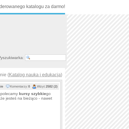
erowanego katalogu za darmo!
yszukiwarka:
nie (
Katalog nauka i edukacja
)
nie
Komentarzy:
0
Wizyt:
2582 (2)
j polecamy
kurs
y
szybkie
go
że jesteś na bieżąco - nawet