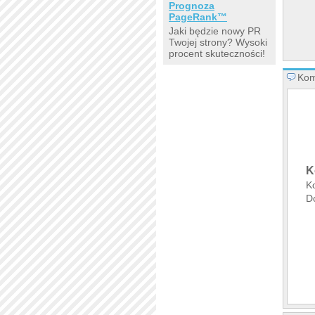
Prognoza
PageRank™
Jaki będzie nowy PR
Twojej strony? Wysoki
procent skuteczności!
Kom
K
K
D