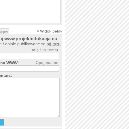
Widok pełny
jący
j www.projektedukacja.eu
 / opinie publikowane są
od razu
.
Imię lub temat
rona WWW:
Opcjonalnie
ntarz: