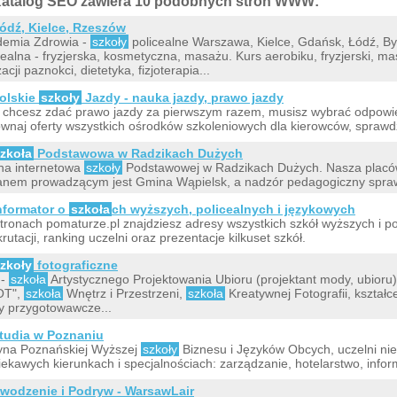
atalog SEO zawiera 10 podobnych stron WWW:
ódź, Kielce, Rzeszów
demia Zdrowia -
szkoły
policealne Warszawa, Kielce, Gdańsk, Łódź, 
cealna - fryzjerska, kosmetyczna, masażu. Kurs aerobiku, fryzjerski, 
zacji paznokci, dietetyka, fizjoterapia...
olskie
szkoły
Jazdy - nauka jazdy, prawo jazdy
i chcesz zdać prawo jazdy za pierwszym razem, musisz wybrać odpowie
wnaj oferty wszystkich ośrodków szkoleniowych dla kierowców, sprawd
zkoła
Podstawowa w Radzikach Dużych
na internetowa
szkoły
Podstawowej w Radzikach Dużych. Nasza placówk
nem prowadzącym jest Gmina Wąpielsk, a nadzór pedagogiczny spraw
nformator o
szkoła
ch wyższych, policealnych i językowych
tronach pomaturze.pl znajdziesz adresy wszystkich szkół wyższych i po
krutacji, ranking uczelni oraz prezentacje kilkuset szkół.
zkoły
fotograficzne
 -
szkoła
Artystycznego Projektowania Ubioru (projektant mody, ubioru
OT",
szkoła
Wnętrz i Przestrzeni,
szkoła
Kreatywnej Fotografii, kształce
y przygotowawcze...
tudia w Poznaniu
yna Poznańskiej Wyższej
szkoły
Biznesu i Języków Obcych, uczelni ni
iekawych kierunkach i specjalnościach: zarządzanie, hotelarstwo, inform
wodzenie i Podryw - WarsawLair