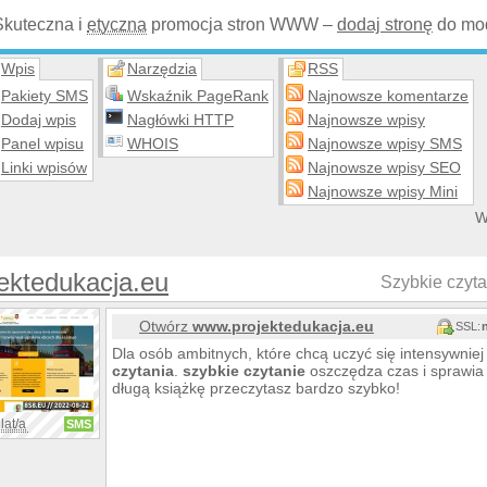
Skuteczna i
etyczna
promocja stron WWW –
dodaj stronę
do mod
Wpis
Narzędzia
RSS
Pakiety SMS
Wskaźnik PageRank
Najnowsze komentarze
Dodaj wpis
Nagłówki HTTP
Najnowsze wpisy
Panel wpisu
WHOIS
Najnowsze wpisy SMS
Linki wpisów
Najnowsze wpisy SEO
Najnowsze wpisy Mini
W
ektedukacja.eu
Szybkie czyta
Otwórz
www.projektedukacja.eu
SSL:
Dla osób ambitnych, które chcą uczyć się intensywnie
czytania
.
szybkie
czytanie
oszczędza czas i sprawia 
długą książkę przeczytasz bardzo szybko!
lat/a
SMS