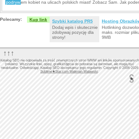
podryw
em kobiet na ulicach polskich miast! Zobacz Sam. Jak pode
Polecamy:
Kup link
Szybki katalog PR5
Hosting Obrazkó
Dodaj wpis i skutecznie
Hotlinking dozwolo
zdobywaj pozycję dla
maks. rozmiar plik
strony!
9MB
↑↑↑
Katalog SEO nie odpowiada za treść zewnętrznych stron WWW ani linków sponsorowanych
(reklam). Wszystkie linki, opisy, grafiki/zdjęcia do pobrania są darmowe, ale mogą być
nieaktualne. Odwiedzając Katalog SEO akceptujesz jego regulamin. Copyright © 2006-2026
Sublime
★
Star.com Walerian Walawski
.