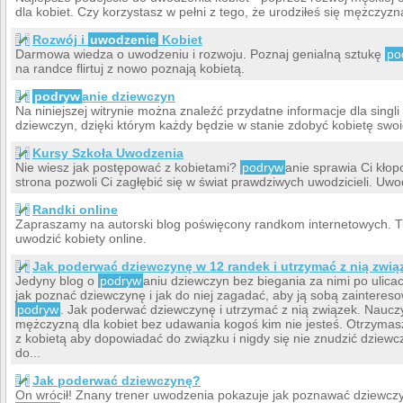
dla kobiet. Czy korzystasz w pełni z tego, że urodziłeś się mężczyz
Rozwój i
uwodzenie
Kobiet
Darmowa wiedza o uwodzeniu i rozwoju. Poznaj genialną sztukę
po
na randce flirtuj z nowo poznają kobietą.
podryw
anie dziewczyn
Na niniejszej witrynie można znaleźć przydatne informacje dla singl
dziewczyn, dzięki którym każdy będzie w stanie zdobyć kobietę swo
Kursy Szkoła Uwodzenia
Nie wiesz jak postępować z kobietami?
podryw
anie sprawia Ci kło
strona pozwoli Ci zagłębić się w świat prawdziwych uwodzicieli. Uwod
Randki online
Zapraszamy na autorski blog poświęcony randkom internetowych. T
uwodzić kobiety online.
Jak poderwać dziewczynę w 12 randek i utrzymać z nią zwią
Jedyny blog o
podryw
aniu dziewczyn bez biegania za nimi po ulica
jak poznać dziewczynę i jak do niej zagadać, aby ją sobą zainteres
podryw
. Jak poderwać dziewczynę i utrzymać z nią związek. Nauczy
mężczyzną dla kobiet bez udawania kogoś kim nie jesteś. Otrzymas
z kobietą aby dopowiadać do związku i nigdy się nie znudzić dziewc
do...
Jak poderwać dziewczynę?
On wrócił! Znany trener uwodzenia pokazuje jak poznawać dziewczyn