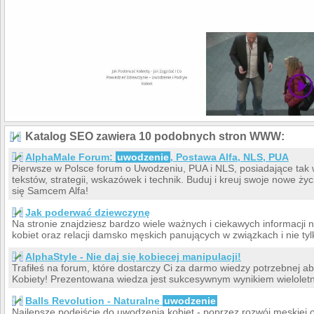
Katalog SEO zawiera 10 podobnych stron WWW:
AlphaMale Forum:
uwodzenie
, Postawa Alfa, NLS, PUA
Pierwsze w Polsce forum o Uwodzeniu, PUA i NLS, posiadające tak 
tekstów, strategii, wskazówek i technik. Buduj i kreuj swoje nowe ż
się Samcem Alfa!
Jak poderwać dziewczynę
Na stronie znajdziesz bardzo wiele ważnych i ciekawych informacji 
kobiet oraz relacji damsko męskich panujących w związkach i nie tyl
AlphaStyle - Nie daj się kobiecej manipulacji!
Trafiłeś na forum, które dostarczy Ci za darmo wiedzy potrzebnej a
Kobiety! Prezentowana wiedza jest sukcesywnym wynikiem wieloletni
Balls Revolution - Naturalne
uwodzenie
Najlepsze podejście do uwodzenia kobiet - poprzez rozwój męskiej 