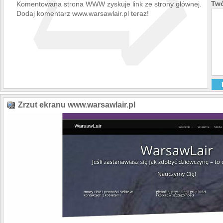
➯
Twó
Komentowana strona WWW zyskuje link ze strony głównej.
Dodaj komentarz www.warsawlair.pl teraz!
Zrzut ekranu www.warsawlair.pl