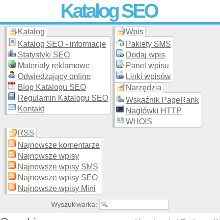
Katalog SEO
Katalog
Wpis
Skuteczna i
etyczna
promocja stron WWW –
dodaj stronę
do
moderowanego katalogu za darmo!
Katalog SEO - informacje
Pakiety SMS
Statystyki SEO
Dodaj wpis
Materiały reklamowe
Panel wpisu
Odwiedzający online
Linki wpisów
Blog Katalogu SEO
Narzędzia
Regulamin Katalogu SEO
Wskaźnik PageRank
Kontakt
Nagłówki HTTP
WHOIS
RSS
Najnowsze komentarze
Najnowsze wpisy
Najnowsze wpisy SMS
Najnowsze wpisy SEO
Najnowsze wpisy Mini
Wyszukiwarka: