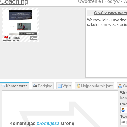
Coaching
Uwodzenie i Podryw - W
Otwórz
www.warsa
Warsaw lair -
uwodze
szkoleniem w zakresi
18 lat/a
Mini
Komentarze
Podgląd
Wpis
Najpopularniejsze
O
Sko
Kom
Pod
Two
Komentując
promujesz
stronę!