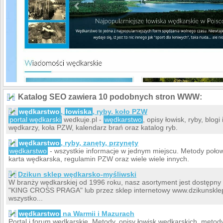
Katalog SEO zawiera 10 podobnych stron WWW:
wędkarstwo
,
łowiska
, ryby, koło PZW
portal wędkarski
wedkuje.pl -
wędkarstwo
, opisy łowisk, ryby, blog
wędkarzy, koła PZW, kalendarz brań oraz katalog ryb.
wędkarstwo
, ryby, zanęty, przynęty
wędkarstwo
- wszystkie informacje w jednym miejscu. Metody połowu
karta wędkarska, regulamin PZW oraz wiele wiele innych.
Dzikun sklep wędkarsko-myśliwski
W branży wędkarskiej od 1996 roku, nasz asortyment jest dostęp
"KING CROSS PRAGA" lub przez sklep internetowy www.dzikunsklep
wszystko...
wędkarstwo
na Warmii i Mazurach
Portal i forum wędkarskie. Metody, opisy łowisk wędkarskich, met