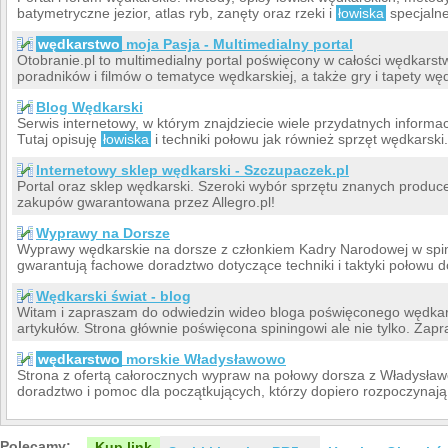
batymetryczne jezior, atlas ryb, zanęty oraz rzeki i
łowiska
specjalne
wędkarstwo
moja Pasja - Multimedialny portal
Otobranie.pl to multimedialny portal poświęcony w całości wędkars
poradników i filmów o tematyce wędkarskiej, a także gry i tapety węd
Blog Wędkarski
Serwis internetowy, w którym znajdziecie wiele przydatnych informa
Tutaj opisuję
łowiska
i techniki połowu jak również sprzęt wędkarski.
Internetowy sklep wędkarski - Szczupaczek.pl
Portal oraz sklep wędkarski. Szeroki wybór sprzętu znanych produc
zakupów gwarantowana przez Allegro.pl!
Wyprawy na Dorsze
Wyprawy wędkarskie na dorsze z członkiem Kadry Narodowej w spi
gwarantują fachowe doradztwo dotyczące techniki i taktyki połowu d
Wędkarski świat - blog
Witam i zapraszam do odwiedzin wideo bloga poświęconego wędkar
artykułów. Strona głównie poświęcona spiningowi ale nie tylko. Zap
wędkarstwo
morskie Władysławowo
Strona z ofertą całorocznych wypraw na połowy dorsza z Władysław
doradztwo i pomoc dla początkujących, którzy dopiero rozpoczynają
Polecamy:
Kup link