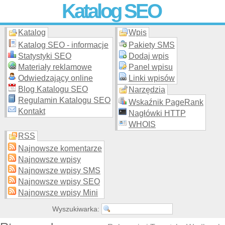
Katalog SEO
Katalog
Wpis
Skuteczna i
etyczna
promocja stron WWW –
dodaj stronę
do
moderowanego katalogu za darmo!
Katalog SEO - informacje
Pakiety SMS
Statystyki SEO
Dodaj wpis
Materiały reklamowe
Panel wpisu
Odwiedzający online
Linki wpisów
Blog Katalogu SEO
Narzędzia
Regulamin Katalogu SEO
Wskaźnik PageRank
Kontakt
Nagłówki HTTP
WHOIS
RSS
Najnowsze komentarze
Najnowsze wpisy
Najnowsze wpisy SMS
Najnowsze wpisy SEO
Najnowsze wpisy Mini
Wyszukiwarka: