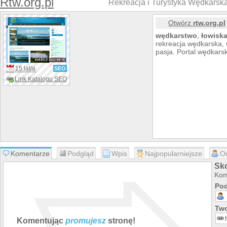
Rtw.org.pl
Rekreacja i Turystyka Wędkarska
Otwórz
rtw.org.pl
wędkarstwo
,
łowisk
rekreacja wędkarska
pasja. Portal wędkars
15 lat/a
SEO
Link Katalogu SEO
Komentarze
Podgląd
Wpis
Najpopularniejsze
O
Sko
Kom
Pod
Two
Komentując
promujesz
stronę!