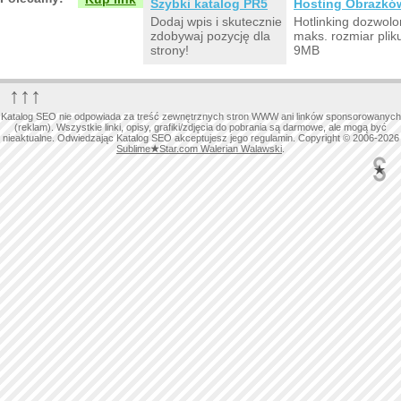
Szybki katalog PR5
Hosting Obrazkó
Dodaj wpis i skutecznie
Hotlinking dozwolo
zdobywaj pozycję dla
maks. rozmiar plik
strony!
9MB
↑↑↑
Katalog SEO nie odpowiada za treść zewnętrznych stron WWW ani linków sponsorowanych
(reklam). Wszystkie linki, opisy, grafiki/zdjęcia do pobrania są darmowe, ale mogą być
nieaktualne. Odwiedzając Katalog SEO akceptujesz jego regulamin. Copyright © 2006-2026
Sublime
★
Star.com Walerian Walawski
.