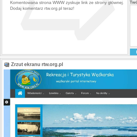
➯
Twó
Komentowana strona WWW zyskuje link ze strony głównej.
Dodaj komentarz rtw.org.pl teraz!
Zrzut ekranu rtw.org.pl