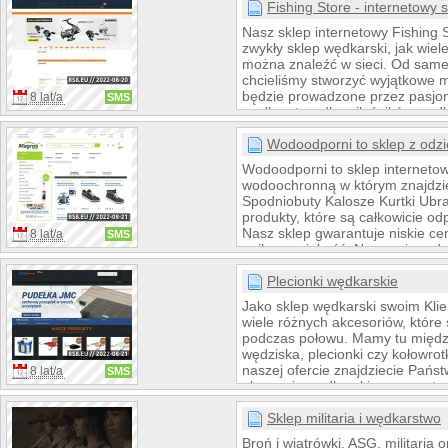
popularnym kanale YouTube. P
Fishing Store - internetowy 
drobne akcesoria wędkarskie.
Nasz sklep internetowy Fishing S
zwykły sklep wędkarski, jak wiele
można znaleźć w sieci. Od sam
chcieliśmy stworzyć wyjątkowe m
będzie prowadzone przez pasjo
8 lat/a
SMS
wędkarstwa dla miłośników węd
oto sposób wszystkim swym klie
w stanie zaproponować najlepsz
Wodoodporni to sklep z od
niezwykle atrakcyjnych. Na nasze
Wodoodporni to sklep internetow
znaleźć można także cenne info
wodoochronną w którym znajdzi
metodach i technikach połowu.
Spodniobuty Kalosze Kurtki Ubra
produkty, które są całkowicie o
Nasz sklep gwarantuje niskie ce
8 lat/a
SMS
najlepszą jakość. Naszymi prod
znanych producentów takich jak
DEMAR, LEMIGO, DRY WALKE
Plecionki wędkarskie
STOMIL. Oferujemy dostarczeni
Jako sklep wędkarski swoim Kli
produktu do 24h. Istnieje możli
wiele różnych akcesoriów, które
osobiście, nasz adres znajduje 
podczas połowu. Mamy tu międz
"kontakt".
wędziska, plecionki czy kołowrot
naszej ofercie znajdziecie Państ
8 lat/a
SMS
akcesoria wędkarskie, a nawet o
łodzie. Wszystkich Klientów zai
profesjonalnym sprzętem dla w
Sklep militaria i wędkarstwo
Zapraszamy na jmcadventure.c
Broń i wiatrówki, ASG, militaria