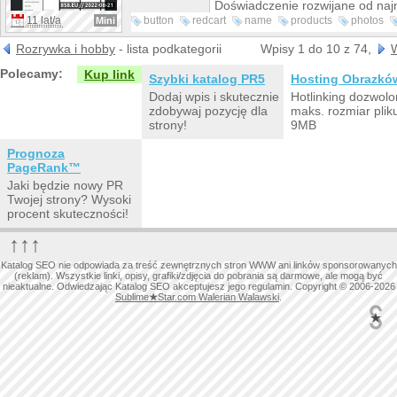
Doświadczenie rozwijane od naj
pozwala nam kontynuować rodzi
11 lat/a
button
redcart
name
products
photos
Mini
zaangażowaniem i dzielić się nią 
hover
dodaj
najbliższymi.
Rozrywka i hobby
- lista podkategorii
Wpisy 1 do 10 z 74,
W
Polecamy:
Kup link
Szybki katalog PR5
Hosting Obrazkó
Dodaj wpis i skutecznie
Hotlinking dozwolo
zdobywaj pozycję dla
maks. rozmiar plik
strony!
9MB
Prognoza
PageRank™
Jaki będzie nowy PR
Twojej strony? Wysoki
procent skuteczności!
↑↑↑
Katalog SEO nie odpowiada za treść zewnętrznych stron WWW ani linków sponsorowanych
(reklam). Wszystkie linki, opisy, grafiki/zdjęcia do pobrania są darmowe, ale mogą być
nieaktualne. Odwiedzając Katalog SEO akceptujesz jego regulamin. Copyright © 2006-2026
Sublime
★
Star.com Walerian Walawski
.