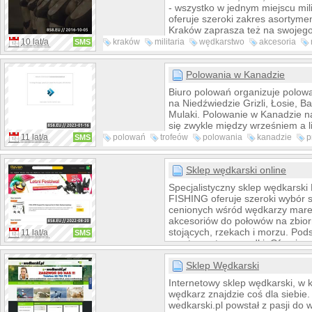
- wszystko w jednym miejscu mili
oferuje szeroki zakres asortyment
Kraków zaprasza też na swojego
tematycznego zawierającego wi
10 lat/a
kraków
militaria
wędkarstwo
akcesoria
SMS
artykułów...
sklep
wędkarskie
sklepu
Polowania w Kanadzie
Biuro polowań organizuje polow
na Niedźwiedzie Grizli, Łosie, Bar
Mulaki. Polowanie w Kanadzie n
się zwykle między wrześniem a 
początkowym okresie polowanie
11 lat/a
polowań
trofeów
polowania
kanadzie
p
SMS
jest na jeziorach z wykorzystani
zwierząt
polowanie
taxidermy
kanada
w tym okresie żerują Łosie. Pol
mogą być połączone z polowanie
Sklep wędkarski online
Baribala czy Mulaka. Zaprasza
Specjalistyczny sklep wędkarsk
FISHING oferuje szeroki wybór 
cenionych wśród wędkarzy mare
akcesoriów do połowów na zbior
stojących, rzekach i morzu. Po
11 lat/a
SMS
asortymentu są wędki. Oferujem
spinningowe, morskie, teleskopow
i inne. W naszym sklepie można
Sklep Wędkarski
kołowrotki, żyłki, plecionki, zanę
Internetowy sklep wędkarski, w 
inne wiele innych elementów wy
wędkarz znajdzie coś dla siebie.
wędkarskiego.
wedkarski.pl powstał z pasji do