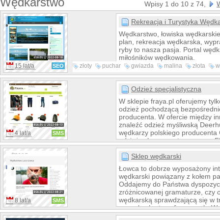
Wędkarstwo
Wpisy 1 do 10 z 74,
W
Rekreacja i Turystyka Wędk
Wędkarstwo, łowiska wędkarskie
plan, rekreacja wędkarska, wyp
ryby to nasza pasja. Portal wędk
miłośników wędkowania.
15 lat/a
złoty
puchar
gwiazda
malina
złota
w
SEO
wędkarskie
rybka
Odzież specjalistyczna
W sklepie fraya.pl oferujemy tylk
odzież pochodzącą bezpośredni
producenta. W ofercie między i
znaleźć odzież myśliwską Deerhu
wędkarzy polskiego producenta 
4 lat/a
SMS
odzież roboczą, ostrzegawczą F
tym jesteśmy przedstawicielem w
marki Nature by Marsupio prod
Sklep wędkarski
plecaki i torby do lasu, myśliwski
Łowca to dobrze wyposażony int
wędkarski powiązany z kołem pa
Oddajemy do Państwa dyspozycji
zróżnicowanej gramaturze, czy 
wędkarską sprawdzającą się w t
8 lat/a
SMS
warunkach atmosferycznych. Wę
nasza pasja, którą dzielimy się 