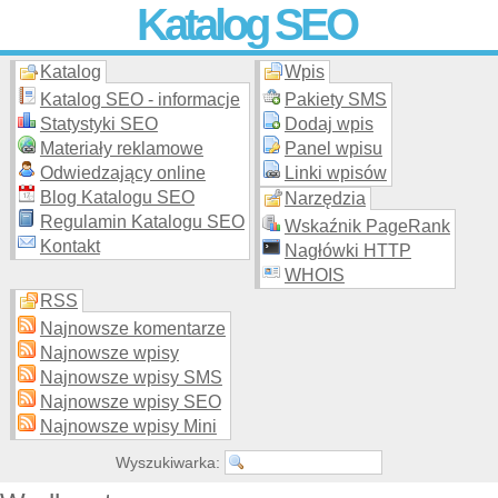
Katalog SEO
Katalog
Wpis
Skuteczna i
etyczna
promocja stron WWW –
dodaj stronę
do
moderowanego katalogu za darmo!
Katalog SEO - informacje
Pakiety SMS
Statystyki SEO
Dodaj wpis
Materiały reklamowe
Panel wpisu
Odwiedzający online
Linki wpisów
Blog Katalogu SEO
Narzędzia
Regulamin Katalogu SEO
Wskaźnik PageRank
Kontakt
Nagłówki HTTP
WHOIS
RSS
Najnowsze komentarze
Najnowsze wpisy
Najnowsze wpisy SMS
Najnowsze wpisy SEO
Najnowsze wpisy Mini
Wyszukiwarka: