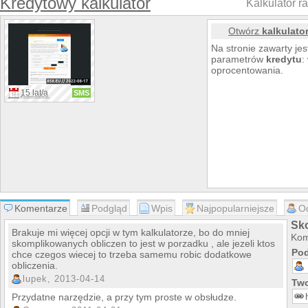
Kredytowy kalkulator
Kalkulator ra
Otwórz
kalkulato
Na stronie zawarty je
parametrów
kredytu
:
oprocentowania.
15 lat/a
SMS
Komentarze
Podgląd
Wpis
Najpopularniejsze
O
Sko
Brakuje mi więcej opcji w tym kalkulatorze, bo do mniej
Kom
skomplikowanych obliczen to jest w porzadku , ale jezeli ktos
Pod
chce czegos wiecej to trzeba samemu robic dodatkowe
obliczenia.
lupek, 2013-04-14
Two
Przydatne narzędzie, a przy tym proste w obsłudze.