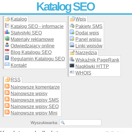
Katalog SEO
Katalog
Wpis
Skuteczna i
etyczna
promocja stron WWW –
dodaj stronę
do
moderowanego katalogu za darmo!
Katalog SEO - informacje
Pakiety SMS
Statystyki SEO
Dodaj wpis
Materiały reklamowe
Panel wpisu
Odwiedzający online
Linki wpisów
Blog Katalogu SEO
Narzędzia
Regulamin Katalogu SEO
Wskaźnik PageRank
Kontakt
Nagłówki HTTP
WHOIS
RSS
Najnowsze komentarze
Najnowsze wpisy
Najnowsze wpisy SMS
Najnowsze wpisy SEO
Najnowsze wpisy Mini
Wyszukiwarka: