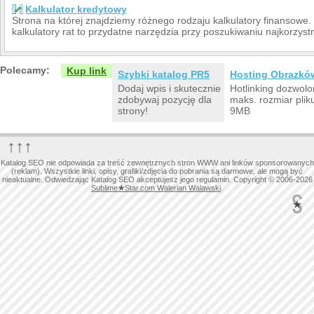
Kalkulator kredytowy
Strona na której znajdziemy różnego rodzaju kalkulatory finansowe.
kalkulatory rat to przydatne narzędzia przy poszukiwaniu najkorzystn
Polecamy:
Kup link
Szybki katalog PR5
Hosting Obrazkó
Dodaj wpis i skutecznie
Hotlinking dozwolo
zdobywaj pozycję dla
maks. rozmiar plik
strony!
9MB
↑↑↑
Katalog SEO nie odpowiada za treść zewnętrznych stron WWW ani linków sponsorowanych
(reklam). Wszystkie linki, opisy, grafiki/zdjęcia do pobrania są darmowe, ale mogą być
nieaktualne. Odwiedzając Katalog SEO akceptujesz jego regulamin. Copyright © 2006-2026
Sublime
★
Star.com Walerian Walawski
.