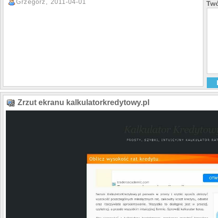
Grzegorz, 2011-04-01
Twó
Zrzut ekranu kalkulatorkredytowy.pl