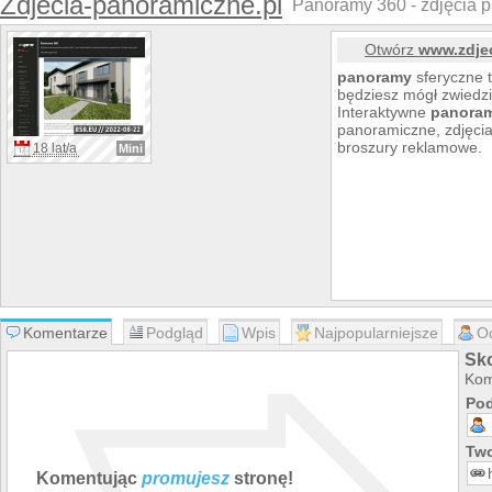
Zdjecia-panoramiczne.pl
Panoramy 360 - zdjęcia p
Otwórz
www.zdje
panoramy
sferyczne 
będziesz mógł zwiedz
Interaktywne
panora
panoramiczne, zdjęci
broszury reklamowe.
18 lat/a
Mini
Komentarze
Podgląd
Wpis
Najpopularniejsze
O
Sk
Kom
Pod
Two
Komentując
promujesz
stronę!