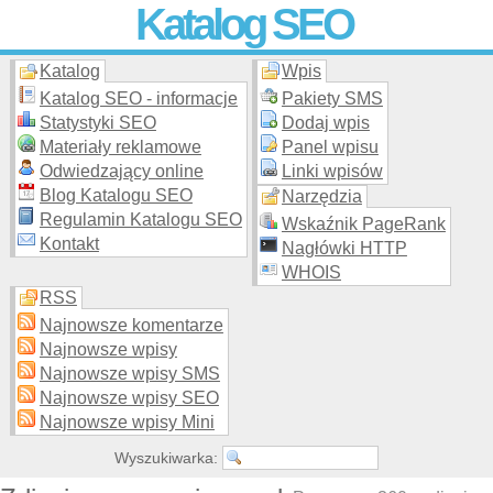
Katalog SEO
Katalog
Wpis
Skuteczna i
etyczna
promocja stron WWW –
dodaj stronę
do
moderowanego katalogu za darmo!
Katalog SEO - informacje
Pakiety SMS
Statystyki SEO
Dodaj wpis
Materiały reklamowe
Panel wpisu
Odwiedzający online
Linki wpisów
Blog Katalogu SEO
Narzędzia
Regulamin Katalogu SEO
Wskaźnik PageRank
Kontakt
Nagłówki HTTP
WHOIS
RSS
Najnowsze komentarze
Najnowsze wpisy
Najnowsze wpisy SMS
Najnowsze wpisy SEO
Najnowsze wpisy Mini
Wyszukiwarka: