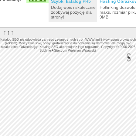
Szybki katalog PR5
Hosting Obrazkó
Dodaj wpis i skutecznie
Hotlinking dozwolo
zdobywaj pozycję dla
maks. rozmiar plik
strony!
9MB
↑↑↑
Katalog SEO nie odpowiada za treść zewnętrznych stron WWW ani linków sponsorowanych
(reklam). Wszystkie linki, opisy, grafiki/zdjęcia do pobrania są darmowe, ale mogą być
nieaktualne. Odwiedzając Katalog SEO akceptujesz jego regulamin. Copyright © 2006-2026
Sublime
★
Star.com Walerian Walawski
.