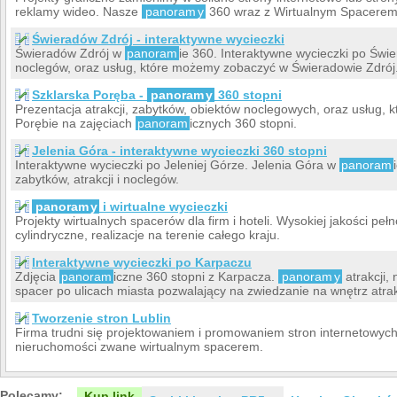
reklamy wideo. Nasze
panoram
y
360 wraz z Wirtualnym Spacerem p
Świeradów Zdrój - interaktywne wycieczki
Świeradów Zdrój w
panoram
ie 360. Interaktywne wycieczki po Świer
noclegów, oraz usług, które możemy zobaczyć w Świeradowie Zdrój
Szklarska Poręba -
panoram
y
360 stopni
Prezentacja atrakcji, zabytków, obiektów noclegowych, oraz usług,
Porębie na zajęciach
panoram
icznych 360 stopni.
Jelenia Góra - interaktywne wycieczki 360 stopni
Interaktywne wycieczki po Jeleniej Górze. Jelenia Góra w
panoram
zabytków, atrakcji i noclegów.
panoram
y
i wirtualne wycieczki
Projekty wirtualnych spacerów dla firm i hoteli. Wysokiej jakości p
cylindryczne, realizacje na terenie całego kraju.
Interaktywne wycieczki po Karpaczu
Zdjęcia
panoram
iczne 360 stopni z Karpacza.
panoram
y
atrakcji, 
spacer po ulicach miasta pozwalający na zwiedzanie na wnętrz atrak
Tworzenie stron Lublin
Firma trudni się projektowaniem i promowaniem stron internetowych
nieruchomości zwane wirtualnym spacerem.
Polecamy:
Kup link