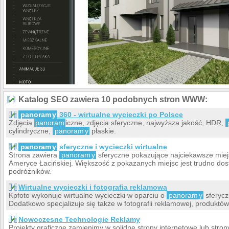
Katalog SEO zawiera 10 podobnych stron WWW:
panoram
y
360 - wirtualne wycieczki po Polsce
Zdjęcia
panoram
iczne, zdjęcia sferyczne, najwyższa jakość, HDR,
cylindryczne,
panoram
y
płaskie.
panoram
y
sferyczne i wycieczki wirtualne
Strona zawiera
panoram
y
sferyczne pokazujące najciekawsze miej
Ameryce Łacińskiej. Większość z pokazanych miejsc jest trudno dost
podróżników.
Wirtualne wycieczki i fotografia reklamowa
Kpfoto wykonuje wirtualne wycieczki w oparciu o
panoram
y
sferycz
Dodatkowo specjalizuje się także w fotografii reklamowej, produktów
Nowoczesne Technologie Reklamy
Projekty graficzne zamienimy w solidne strony internetowe lub stro