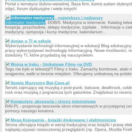
Portal o tematyce ślubno-weselnej. Baza firm, komis sukien ślubnych
zdjęć, forum dyskusyjne i wiele innych!
informator medyczny
- największy i najlepszy
informator medyczny
, DOBIS. Medycyna w internecie. Katalog telea
hospicja, przychodnie, sklepy medyczne, szpitale... Informacje o c
medycyny, sympozja i kursy medyczne, kalendarium...
dorjan o TI w szkole
Wykorzystanie technologii informacyjnej w edukacji Blog edukacyjny 
pracy wykorzystywać technologię informacyjną. Nowe możliwości, no
dziedziny TI, które przydadzą się nauczycielom.
Wojna w Iraku - Unikatowe Filmy na DVD
Tego nie było w telewizji!!! Filmy z Iraku. Zamachy bombowe, ataki 
snajperów, walki w terenie miejskim. Oferujemy unikatową na polski
Serwis Muzyczny Bat-Cave.pl
Serwis zajmujący się muzyką z post-punk, batcave, deathrock, coldwa
rock oraz muzyką z pogranicza tych gatunków. Znajdziesz tu recenzj
Komputery, akcesoria i strony internetowe
RAV.PL - proponuje tworzenie stron internetowych w przystępnej ceni
pomocy naszego kreatora.
Mega Ksiegarnia - książki drukowane i elektroniczne
Strona oferująca książki w wersji tradycyjnej oraz książki i prasę el
najlepiej używać nowoczesnej przeglądarki (np. Opera, Mozilla Firef