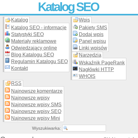
Katalog SEO
Katalog
Wpis
Skuteczna i
etyczna
promocja stron WWW –
dodaj stronę
do
moderowanego katalogu za darmo!
Katalog SEO - informacje
Pakiety SMS
Statystyki SEO
Dodaj wpis
Materiały reklamowe
Panel wpisu
Odwiedzający online
Linki wpisów
Blog Katalogu SEO
Narzędzia
Regulamin Katalogu SEO
Wskaźnik PageRank
Kontakt
Nagłówki HTTP
WHOIS
RSS
Najnowsze komentarze
Najnowsze wpisy
Najnowsze wpisy SMS
Najnowsze wpisy SEO
Najnowsze wpisy Mini
Wyszukiwarka: