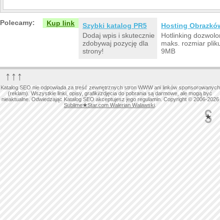
Polecamy:
Kup link
Szybki katalog PR5
Hosting Obrazkó
Dodaj wpis i skutecznie
Hotlinking dozwolo
zdobywaj pozycję dla
maks. rozmiar plik
strony!
9MB
↑↑↑
Katalog SEO nie odpowiada za treść zewnętrznych stron WWW ani linków sponsorowanych
(reklam). Wszystkie linki, opisy, grafiki/zdjęcia do pobrania są darmowe, ale mogą być
nieaktualne. Odwiedzając Katalog SEO akceptujesz jego regulamin. Copyright © 2006-2026
Sublime
★
Star.com Walerian Walawski
.