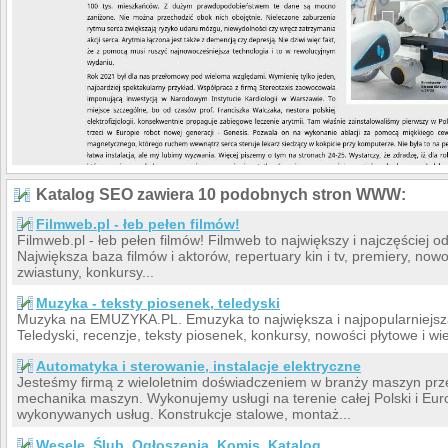
Katalog SEO zawiera 10 podobnych stron WWW:
Filmweb.pl - łeb pełen filmów!
Filmweb.pl - łeb pełen filmów! Filmweb to największy i najczęściej o
Największa baza filmów i aktorów, repertuary kin i tv, premiery, nowo
zwiastuny, konkursy...
Muzyka - teksty piosenek, teledyski
Muzyka na EMUZYKA.PL. Emuzyka to największa i najpopularniejsz
Teledyski, recenzje, teksty piosenek, konkursy, nowości płytowe i wie
Automatyka i sterowanie, instalacje elektryczne
Jesteśmy firmą z wieloletnim doświadczeniem w branży maszyn pr
mechanika maszyn. Wykonujemy usługi na terenie całej Polski i Eu
wykonywanych usług. Konstrukcje stalowe, montaż...
Wesele, Ślub, Ogłoszenia, Komis, Katalog