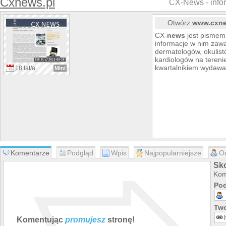
Cxnews.pl
CX-News - info
Otwórz
www.cxne
CX-
news
jest pismem
informacje w nim zawa
dermatologów, okulist
kardiologów na terenie
kwartalnikiem wydawa
18 lat/a
Mini
Komentarze
Podgląd
Wpis
Najpopularniejsze
O
Sk
Kom
Pod
Two
Komentując
promujesz
stronę!