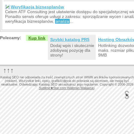
Weryfikacja biznesplanów
Celem ATF Consulting jest ułatwienie dostępu do specjalistycznej w
Ponadto serwis oferuje usługi z zakresu: sporządzanie wycen i anal
weryfikacja biznesplanów,
analiza
...
Polecamy:
Kup link
Szybki katalog PR5
Hosting Obrazkó
Dodaj wpis i skutecznie
Hotlinking dozwolo
zdobywaj pozycję dla
maks. rozmiar plik
strony!
9MB
↑↑↑
Katalog SEO nie odpowiada za treść zewnętrznych stron WWW ani linków sponsorowanych
(reklam). Wszystkie linki, opisy, grafiki/zdjęcia do pobrania są darmowe, ale mogą być
nieaktualne. Odwiedzając Katalog SEO akceptujesz jego regulamin. Copyright © 2006-2026
Sublime
★
Star.com Walerian Walawski
.