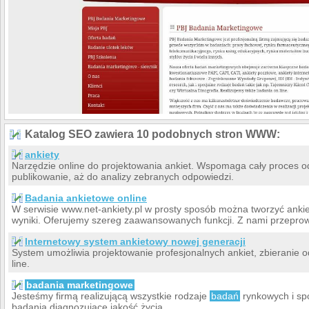
Katalog SEO zawiera 10 podobnych stron WWW:
ankiety
Narzędzie online do projektowania ankiet. Wspomaga cały proces od 
publikowanie, aż do analizy zebranych odpowiedzi.
Badania ankietowe online
W serwisie www.net-ankiety.pl w prosty sposób można tworzyć ankie
wyniki. Oferujemy szereg zaawansowanych funkcji. Z nami przepro
Internetowy system ankietowy nowej generacji
System umożliwia projektowanie profesjonalnych ankiet, zbieranie 
line.
badania marketingowe
Jesteśmy firmą realizującą wszystkie rodzaje
badań
rynkowych i sp
badania diagnozujące jakość życia.