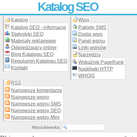
Katalog SEO
Katalog
Wpis
Skuteczna i
etyczna
promocja stron WWW –
dodaj stronę
do
moderowanego katalogu za darmo!
Katalog SEO - informacje
Pakiety SMS
Statystyki SEO
Dodaj wpis
Materiały reklamowe
Panel wpisu
Odwiedzający online
Linki wpisów
Blog Katalogu SEO
Narzędzia
Regulamin Katalogu SEO
Wskaźnik PageRank
Kontakt
Nagłówki HTTP
WHOIS
RSS
Najnowsze komentarze
Najnowsze wpisy
Najnowsze wpisy SMS
Najnowsze wpisy SEO
Najnowsze wpisy Mini
Wyszukiwarka: