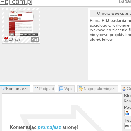
Pbj.com.pl
Badan
Otwórz
www.pbj.
Firma PBJ
badania
m
socjologów, wykonuje
rynkowe na zlecenie fi
nietypowe projekty bad
ulotek leków.
18 lat/a
Mini
Komentarze
Podgląd
Wpis
Najpopularniejsze
O
Sk
Kom
Pod
Two
Komentując
promujesz
stronę!