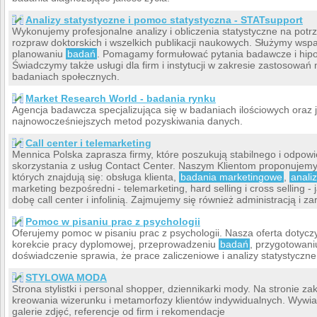
Analizy statystyczne i pomoc statystyczna - STATsupport
Wykonujemy profesjonalne analizy i obliczenia statystyczne na potrz
rozpraw doktorskich i wszelkich publikacji naukowych. Służymy ws
planowaniu
badań
. Pomagamy formułować pytania badawcze i hipot
Świadczymy także usługi dla firm i instytucji w zakresie zastosowań 
badaniach społecznych.
Market Research World - badania rynku
Agencja badawcza specjalizująca się w badaniach ilościowych oraz
najnowocześniejszych metod pozyskiwania danych.
Call center i telemarketing
Mennica Polska zaprasza firmy, które poszukują stabilnego i odpow
skorzystania z usług Contact Center. Naszym Klientom proponujem
których znajdują się: obsługa klienta,
badania marketingowe
,
anali
marketing bezpośredni - telemarketing, hard selling i cross selling - 
dobę call center i infolinią. Zajmujemy się również administracją i
Pomoc w pisaniu prac z psychologii
Oferujemy pomoc w pisaniu prac z psychologii. Nasza oferta dotyczy
korekcie pracy dyplomowej, przeprowadzeniu
badań
, przygotowani
doświadczenie sprawia, że prace zaliczeniowe i analizy statystyczn
STYLOWA MODA
Strona stylistki i personal shopper, dziennikarki mody. Na stronie z
kreowania wizerunku i metamorfozy klientów indywidualnych. Wywia
galerie zdjęć, referencje od firm i rekomendacje