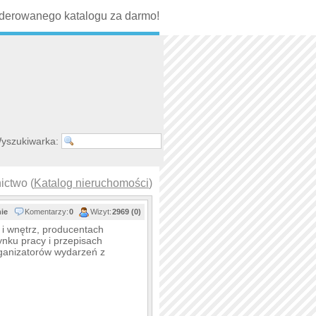
erowanego katalogu za darmo!
yszukiwarka:
ictwo (
Katalog nieruchomości
)
nie
Komentarzy:
0
Wizyt:
2969 (0)
i wnętrz, producentach
nku pracy i przepisach
rganizatorów wydarzeń z