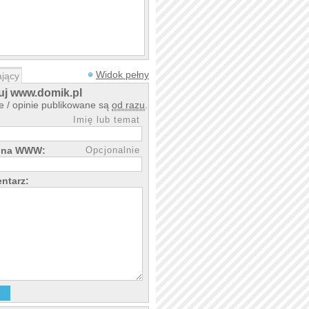
Widok pełny
jący
j www.domik.pl
 / opinie publikowane są
od razu
.
Imię lub temat
rona WWW:
Opcjonalnie
ntarz: