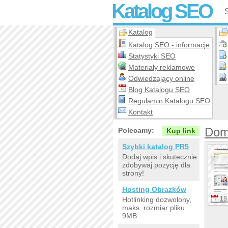
Katalog SEO
Katalog
Katalog SEO - informacje
Statystyki SEO
Materiały reklamowe
Odwiedzający online
Blog Katalogu SEO
Regulamin Katalogu SEO
Kontakt
Domi
Polecamy:
Kup link
Szybki katalog PR5
Dodaj wpis i skutecznie
zdobywaj pozycję dla
strony!
Hosting Obrazków
18 
Hotlinking dozwolony,
maks. rozmiar pliku
9MB