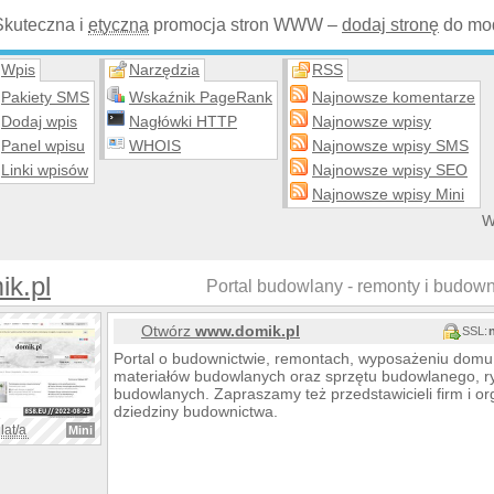
Skuteczna i
etyczna
promocja stron WWW –
dodaj stronę
do mod
Wpis
Narzędzia
RSS
Pakiety SMS
Wskaźnik PageRank
Najnowsze komentarze
Dodaj wpis
Nagłówki HTTP
Najnowsze wpisy
Panel wpisu
WHOIS
Najnowsze wpisy SMS
Linki wpisów
Najnowsze wpisy SEO
Najnowsze wpisy Mini
W
k.pl
Portal budowlany - remonty i budown
Otwórz
www.domik.pl
SSL:
Portal o budownictwie, remontach, wyposażeniu domu 
materiałów budowlanych oraz sprzętu budowlanego, ry
budowlanych. Zapraszamy też przedstawicieli firm i o
dziedziny budownictwa.
lat/a
Mini