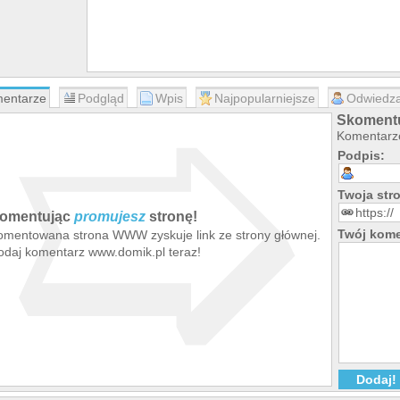
➯
entarze
Podgląd
Wpis
Najpopularniejsze
Odwiedza
Skomentu
Komentarze
Podpis:
Twoja st
omentując
promujesz
stronę!
Twój kome
omentowana strona WWW zyskuje link ze strony głównej.
odaj komentarz www.domik.pl teraz!