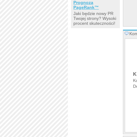
Prognoza
PageRank™
Jaki będzie nowy PR
Twojej strony? Wysoki
procent skuteczności!
Kom
K
K
D