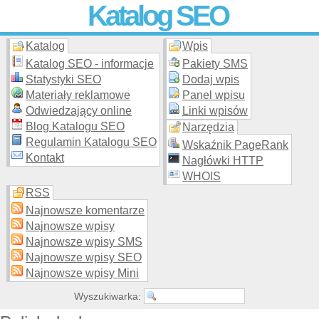
Katalog SEO
Katalog
Wpis
Skuteczna i
etyczna
promocja stron WWW –
dodaj stronę
do
moderowanego katalogu za darmo!
Katalog SEO - informacje
Pakiety SMS
Statystyki SEO
Dodaj wpis
Materiały reklamowe
Panel wpisu
Odwiedzający online
Linki wpisów
Blog Katalogu SEO
Narzędzia
Regulamin Katalogu SEO
Wskaźnik PageRank
Kontakt
Nagłówki HTTP
WHOIS
RSS
Najnowsze komentarze
Najnowsze wpisy
Najnowsze wpisy SMS
Najnowsze wpisy SEO
Najnowsze wpisy Mini
Wyszukiwarka: