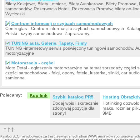
Bilety Kolejowe, Bilety Lotnicze, Bilety Autokarowe, Bilety Promowe
samochodów, Rezerwacja Hoteli, Rezerwacja Promów, bilety on-line,
Wycieczki
Centrum informacji o szybach samochodowych
Centroglas - Centrum informacji o szybach samochodowych. Katalog 
Polski - szyby samochodowe. Zapraszamy!
TUNING auta, Galerie, Tapety, Filmy
TUNING -internetowy serwis poświęcony tuningowi samochodów. Aut
motoryzacyjne
Motoryzacja - części
Moto Detal - ogłoszenia motoryzacyjne na temat sprzedaży częśc
części samochodowe - felgi, opony, fotele, lusterka, silniki, car audi
zamienne.
Polecamy:
Kup link
Szybki katalog PR5
Hosting Obrazkó
Dodaj wpis i skutecznie
Hotlinking dozwolo
zdobywaj pozycję dla
maks. rozmiar plik
strony!
9MB
↑↑↑
Katalog SEO nie odpowiada za treść zewnętrznych stron WWW ani linków sponsorowanych