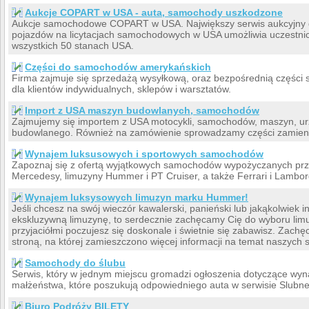
Aukcje COPART w USA - auta, samochody uszkodzone
Aukcje samochodowe COPART w USA. Największy serwis aukcyjny 
pojazdów na licytacjach samochodowych w USA umożliwia uczestn
wszystkich 50 stanach USA.
Części do samochodów amerykańskich
Firma zajmuje się sprzedażą wysyłkową, oraz bezpośrednią częśc
dla klientów indywidualnych, sklepów i warsztatów.
Import z USA maszyn budowlanych, samochodów
Zajmujemy się importem z USA motocykli, samochodów, maszyn, urz
budowlanego. Również na zamówienie sprowadzamy części zamien
Wynajem luksusowych i sportowych samochodów
Zapoznaj się z ofertą wyjątkowych samochodów wypożyczanych prze
Mercedesy, limuzyny Hummer i PT Cruiser, a także Ferrari i Lambor
Wynajem luksysowych limuzyn marku Hummer!
Jeśli chcesz na swój wieczór kawalerski, panieński lub jakąkolwiek 
ekskluzywną limuzynę, to serdecznie zachęcamy Cię do wyboru lim
przyjaciółmi poczujesz się doskonale i świetnie się zabawisz. Zach
stroną, na której zamieszczono więcej informacji na temat naszyc
Samochody do ślubu
Serwis, który w jednym miejscu gromadzi ogłoszenia dotyczące wy
małżeństwa, które poszukują odpowiedniego auta w serwisie SlubneA
Biuro Podróży BILETY