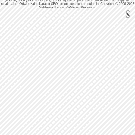
(reklam). Wszystkie linki, opisy, grafiki/zdjęcia do pobrania są darmowe, ale mogą być
nieaktualne. Odwiedzając Katalog SEO akceptujesz jego regulamin. Copyright © 2006-2026
Sublime
★
Star.com Walerian Walawski
.