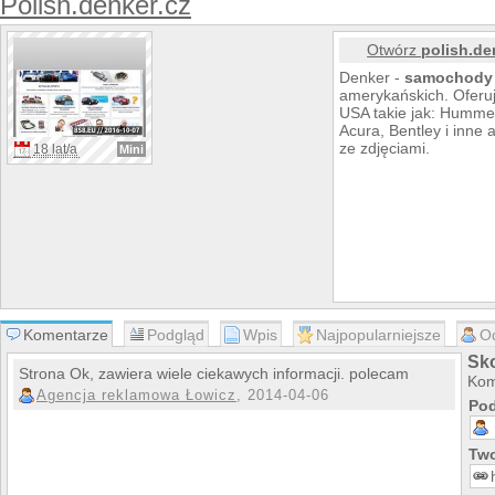
Polish.denker.cz
Otwórz
polish.de
Denker -
samochody
amerykańskich. Ofer
USA takie jak: Hummer,
Acura, Bentley i inne 
ze zdjęciami.
18 lat/a
Mini
Komentarze
Podgląd
Wpis
Najpopularniejsze
O
Sko
Strona Ok, zawiera wiele ciekawych informacji. polecam
Kom
Agencja reklamowa Łowicz
, 2014-04-06
Pod
Two