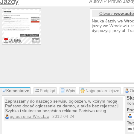
Jazdy
AutoVIP Prawo Jazd
Otwórz
www.auto-
Nauka Jazdy we Wrocł
jazdy we Wrocławiu. t
dyspozycji przy ul. Tr
16 lat/a
Mini
Komentarze
Podgląd
Wpis
Najpopularniejsze
O
Sko
Zapraszamy do naszego serwisu ogłoszeń, w którym mogą
Kom
Państwo dodać ogłoszenie za darmo, a także bez rejestracji.
Pod
Szybka i skuteczna bezpłatna reklama Państwa usług.
ogłoszenia Wrocław
, 2013-04-24
Two