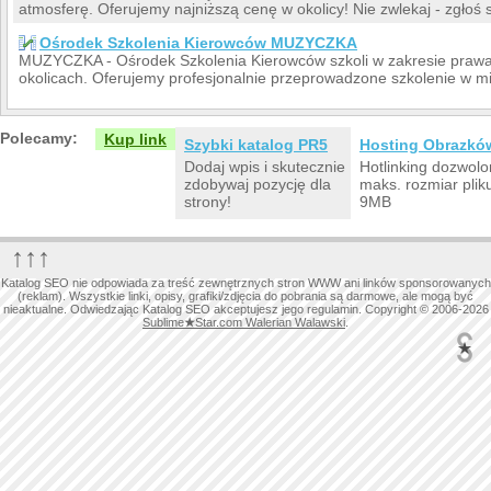
atmosferę. Oferujemy najniższą cenę w okolicy! Nie zwlekaj - zgłoś si
Ośrodek Szkolenia Kierowców MUZYCZKA
MUZYCZKA - Ośrodek Szkolenia Kierowców szkoli w zakresie praw
okolicach. Oferujemy profesjonalnie przeprowadzone szkolenie w mił
Polecamy:
Kup link
Szybki katalog PR5
Hosting Obrazkó
Dodaj wpis i skutecznie
Hotlinking dozwolo
zdobywaj pozycję dla
maks. rozmiar plik
strony!
9MB
↑↑↑
Katalog SEO nie odpowiada za treść zewnętrznych stron WWW ani linków sponsorowanych
(reklam). Wszystkie linki, opisy, grafiki/zdjęcia do pobrania są darmowe, ale mogą być
nieaktualne. Odwiedzając Katalog SEO akceptujesz jego regulamin. Copyright © 2006-2026
Sublime
★
Star.com Walerian Walawski
.