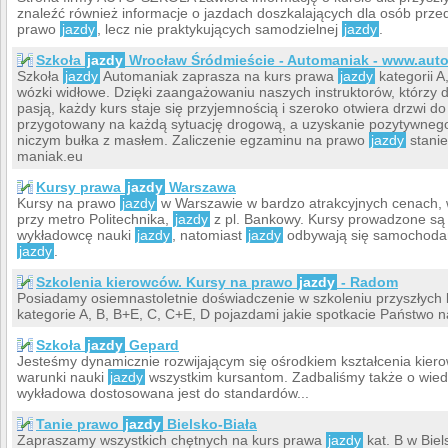
znaleźć również informacje o jazdach doszkalających dla osób prze
prawo
jazdy
, lecz nie praktykujących samodzielnej
jazdy
.
Szkoła
jazdy
Wrocław Śródmieście - Automaniak - www.aut
Szkoła
jazdy
Automaniak zaprasza na kurs prawa
jazdy
kategorii A
wózki widłowe. Dzięki zaangażowaniu naszych instruktorów, którzy
pasją, każdy kurs staje się przyjemnością i szeroko otwiera drzwi 
przygotowany na każdą sytuację drogową, a uzyskanie pozytywnego
niczym bułka z masłem. Zaliczenie egzaminu na prawo
jazdy
stanie
maniak.eu
Kursy prawa
jazdy
Warszawa
Kursy na prawo
jazdy
w Warszawie w bardzo atrakcyjnych cenach,
przy metro Politechnika,
jazdy
z pl. Bankowy. Kursy prowadzone są p
wykładowcę nauki
jazdy
, natomiast
jazdy
odbywają się samochodam
jazdy
.
Szkolenia kierowców. Kursy na prawo
jazdy
- Radom
Posiadamy osiemnastoletnie doświadczenie w szkoleniu przyszłych
kategorie A, B, B+E, C, C+E, D pojazdami jakie spotkacie Państwo
Szkoła
jazdy
Gepard
Jesteśmy dynamicznie rozwijającym się ośrodkiem kształcenia ki
warunki nauki
jazdy
wszystkim kursantom. Zadbaliśmy także o wiedz
wykładowa dostosowana jest do standardów...
Tanie prawo
jazdy
Bielsko-Biała
Zapraszamy wszystkich chętnych na kurs prawa
jazdy
kat. B w Bie