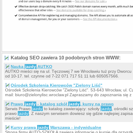
Katalog SEO zawiera 10 podobnych stron WWW:
Nauka
jazdy
AUTKO
AUTKO mieści się na ul. Tęczowej 7 we Wrocławiu tuż przy Dworcu 
od 10-17. tel. czynne od 7-22 071 717 51 11 lub 605057566.
Ośrodek Szkolenia Kierowców "Zielony Liść"
Ośrodek Szkolenia Kierowców "Zielony Liść". 53-643 Wrocław, ul. Cz
mail: biuro@zielonylisc.wroclaw.pl Zapraszamy do zapoznania się z 
Prawo
jazdy
- katalog szkół
jazdy
, kursy na prawo
Serwis Prawo
jazdy
to katalog zawierający: szkoły
jazdy
, ośrodki s
prawo
jazdy
. Z naszym serwisem dowiesz się gdzie najlepiej zapis
mieście!
Kursy prawa
jazdy
Warszawa - indywidualne
Strona firmy AUTO-SZKOŁA zawiera informację o kursie dla przyszł