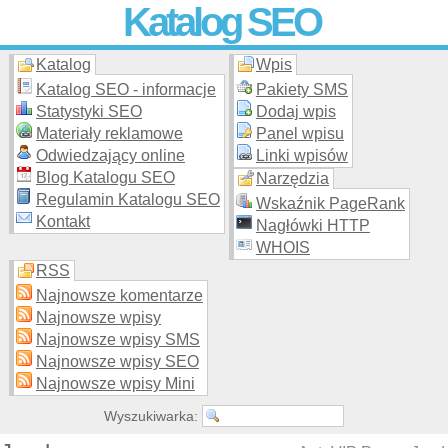
Katalog SEO
Katalog
Wpis
Skuteczna i
etyczna
promocja stron WWW –
dodaj stronę
do
moderowanego katalogu za darmo!
Katalog SEO - informacje
Pakiety SMS
Statystyki SEO
Dodaj wpis
Materiały reklamowe
Panel wpisu
Odwiedzający online
Linki wpisów
Blog Katalogu SEO
Narzędzia
Regulamin Katalogu SEO
Wskaźnik PageRank
Kontakt
Nagłówki HTTP
WHOIS
RSS
Najnowsze komentarze
Najnowsze wpisy
Najnowsze wpisy SMS
Najnowsze wpisy SEO
Najnowsze wpisy Mini
Wyszukiwarka: