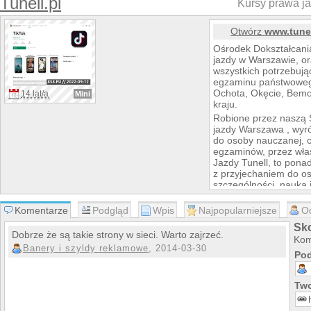
Tunell.pl
Kursy prawa j
Otwórz
www.tunel
Ośrodek Dokształcania
jazdy w Warszawie, or
wszystkich potrzebują
egzaminu państwowe
Ochota, Okęcie, Bem
14 lat/a
Mini
kraju.
Robione przez naszą 
jazdy Warszawa , wyró
do osoby nauczanej, 
egzaminów, przez wł
Jazdy Tunell, to pona
z przyjechaniem do o
szczególności, nauka 
nie tylko dodatkiem inf
na prawo jazdy w Wars
Komentarze
Podgląd
Wpis
Najpopularniejsze
O
dokupić bezstresowe 
Sko
fachowego instruktora
Dobrze że są takie strony w sieci. Warto zajrzeć.
Kom
Natomiast dla kierow
Banery i szyldy reklamowe
, 2014-03-30
prowadzenia auta od 
Pod
stosujących samodzie
jazdy doszkalające W
Two
do gigantycznego nasi
Warszawy.