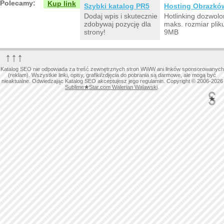
Polecamy:
Kup link
Szybki katalog PR5
Hosting Obrazkó
Dodaj wpis i skutecznie
Hotlinking dozwolo
zdobywaj pozycję dla
maks. rozmiar plik
strony!
9MB
↑↑↑
Katalog SEO nie odpowiada za treść zewnętrznych stron WWW ani linków sponsorowanych
(reklam). Wszystkie linki, opisy, grafiki/zdjęcia do pobrania są darmowe, ale mogą być
nieaktualne. Odwiedzając Katalog SEO akceptujesz jego regulamin. Copyright © 2006-2026
Sublime
★
Star.com Walerian Walawski
.