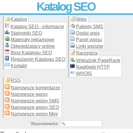
Katalog SEO
Katalog
Wpis
Skuteczna i
etyczna
promocja stron WWW –
dodaj stronę
do
moderowanego katalogu za darmo!
Katalog SEO - informacje
Pakiety SMS
Statystyki SEO
Dodaj wpis
Materiały reklamowe
Panel wpisu
Odwiedzający online
Linki wpisów
Blog Katalogu SEO
Narzędzia
Regulamin Katalogu SEO
Wskaźnik PageRank
Kontakt
Nagłówki HTTP
WHOIS
RSS
Najnowsze komentarze
Najnowsze wpisy
Najnowsze wpisy SMS
Najnowsze wpisy SEO
Najnowsze wpisy Mini
Wyszukiwarka: