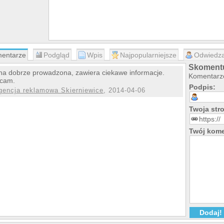
entarze
Podgląd
Wpis
Najpopularniejsze
Odwiedza
Skomentu
na dobrze prowadzona, zawiera ciekawe informacje.
Komentarze
ecam.
Podpis:
gencja reklamowa Skierniewice
, 2014-04-06
Twoja st
Twój kome