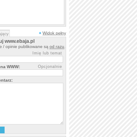
Widok pełny
jący
j www.ebaja.pl
 / opinie publikowane są
od razu
.
Imię lub temat
rona WWW:
Opcjonalnie
ntarz: