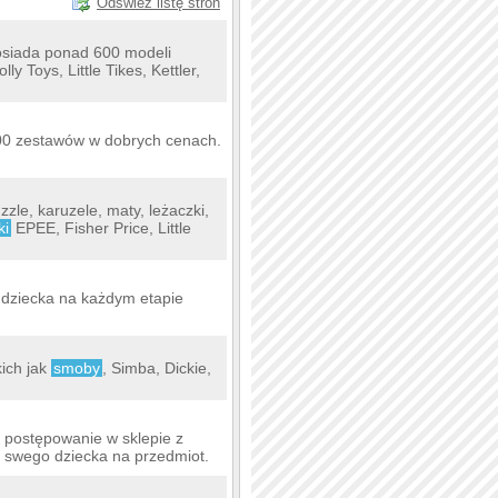
Odśwież listę stron
posiada ponad 600 modeli
lly Toys, Little Tikes, Kettler,
 200 zestawów w dobrych cenach.
uzzle, karuzele, maty, leżaczki,
ki
EPEE, Fisher Price, Little
 dziecka na każdym etapie
kich jak
smoby
, Simba, Dickie,
 postępowanie w sklepie z
m swego dziecka na przedmiot.