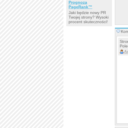
Prognoza
PageRank™
Jaki będzie nowy PR
Twojej strony? Wysoki
procent skuteczności!
Kom
Stro
Pol
A