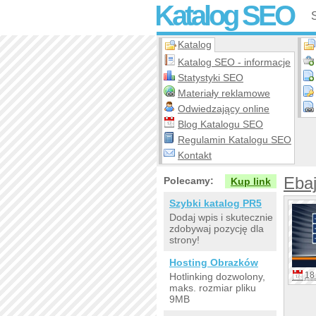
Katalog SEO
Katalog
Katalog SEO - informacje
Statystyki SEO
Materiały reklamowe
Odwiedzający online
Blog Katalogu SEO
Regulamin Katalogu SEO
Kontakt
Ebaj
Polecamy:
Kup link
Szybki katalog PR5
Dodaj wpis i skutecznie
zdobywaj pozycję dla
strony!
Hosting Obrazków
18 
Hotlinking dozwolony,
maks. rozmiar pliku
9MB