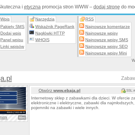
Skuteczna i
etyczna
promocja stron WWW –
dodaj stronę
do mod
Wpis
Narzędzia
RSS
Pakiety SMS
Wskaźnik PageRank
Najnowsze komentarze
Dodaj wpis
Nagłówki HTTP
Najnowsze wpisy
Panel wpisu
WHOIS
Najnowsze wpisy SMS
Linki wpisów
Najnowsze wpisy SEO
Najnowsze wpisy Mini
W
a.pl
Zabaw
Otwórz
www.ebaja.pl
SSL:
Internetowy sklep z zabawkami dla dzieci. W ofercie 
elektroniczne i elektryczne, zabawki dla najmłodszych, 
pojemniki na zabawki i wiele innych.
lat/a
Mini