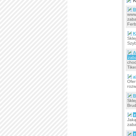
K
B
www.
zaba
Ferb
K
Skle
Szyb
A
zab
chod
Tike
a
Ofe
rozw
B
Skle
Brud
z
Jaką
zaba
z