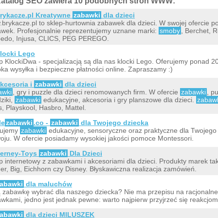
atalog SEO zawiera 10 podobnych stron WWW:
rykacze.pl Kreatywne
zabawki
dla dzieci
brykacze.pl to sklep-hurtownia zabawek dla dzieci. W swojej ofercie 
wek. Profesjonalnie reprezentujemy uznane marki:
smoby
, Berchet, Ro
edo, Injusa, CLICS, PEG PEREGO.
locki Lego
p KlockiDwa - specjalizacją są dla nas klocki Lego. Oferujemy ponad
ka wysyłka i bezpieczne płatności online. Zapraszamy :)
kcesoria i
zabawki
dla dzieci
awki
, gry i puzzle dla dzieci renomowanych firm. W ofercie
zabawki
, p
ziki,
zabawki
edukacyjne, akcesoria i gry planszowe dla dzieci.
zabaw
s, Playskool, Hasbro, Mattel.
le
zabawki
.co -
zabawki
dla Twojego dziecka
rujemy
zabawki
edukacyjne, sensoryczne oraz praktyczne dla Twojego
oju. W ofercie posiadamy wysokiej jakości pomoce Montessori.
erney-Toys
zabawki
Dla Dzieci
p internetowy z zabawkami i akcesoriami dla dzieci. Produkty marek ta
er, Big, Eichhorn czy Disney. Błyskawiczna realizacja zamówień.
abawki
dla maluchów
 zabawkę wybrać dla naszego dziecka? Nie ma przepisu na racjonalne
wkami, jedno jest jednak pewne: warto najpierw przyjrzeć się reakcjo
abawki
dla dzieci MILUSZEK