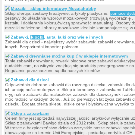
Mozaiki - sklep internetowy Mozajahobby
Sklep oferuje: zestawy kreatywne, artykuły plastyczne,
pomoce dyda
zestawy do układania wzorów mozaikowych (rozwijają wyobraźnię , 
kształtu i dobierania koloru,ćwiczą sprawność manualną). Osobny dz
mozaiki naścienne i obrazy mozaikowe idealnie komponujące się 
Zabawki,
klocki
, auta, lalki oraz wiele innych
Zabawki dla dzieci - największy wybór zabawek: zabawki drewniane
innych. Bezpośredni importer polecam.
Zabawki drewniane można kupić w sklepie internetowym
Tanie zabawki drewniane, rowerki biegowe oraz zabawki edukacyjne 
dudakids.com, na witrynie znajdują się produkty posegregowane na 
Regulamin przeznaczone są dla naszych klientów.
Zabawki dla dzieci
Odpowiednio dobrane zabawki dla rocznego dziecka, zabawki dla dwu
ich umiejętności motoryczne. Sklep internetowy z zabawkami TufiRufi
oryginalne zabawki dla maluszków, zabawki dla dziewczynek i zabawk
moc radości w każdym domu. Już od pierwszych lat życia zabawki d
dziecku. Bogata oferta sklepu, niskie ceny i błyskawiczna wysyłka to
Sklep z zabawkami
Celem firmy jest sprzedaż najwyższej jakości artykułów wyłącznie 
Sklep z zabawkami Bawigo działa od 2012 roku. Sklep oferuje zabawki
W trosce o bezpieczeństwo dziecka wszystkie nasze zabawki spełn
obowiązujące na terenie Unii Europejskiej - posiadają certyfikat CE.