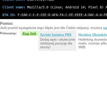
Client name:
 Mozilla/5.0 (Linux; Android 14; Pixel 8) 
RTN ID:
 F:EAD:C:C:E:CEE:D:AFA:FA:C:EE:EEEE:A:DAC:A:A:F
Pomoc
Jeśli powód wystąpienia tego błędu jest dla Ciebie niejasny, możesz
ra
Polecamy:
Kup link
Szybki katalog PR5
Hosting Obrazkó
Dodaj wpis i skutecznie
Hotlinking dozwolo
zdobywaj pozycję dla
maks. rozmiar plik
strony!
9MB