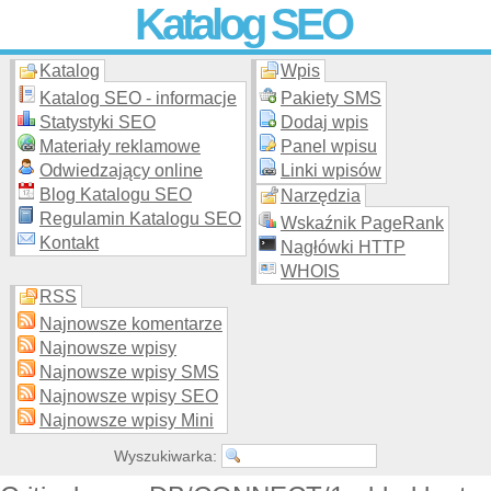
Katalog SEO
Katalog
Wpis
Skuteczna i
etyczna
promocja stron WWW –
dodaj stronę
do
moderowanego katalogu za darmo!
Katalog SEO - informacje
Pakiety SMS
Statystyki SEO
Dodaj wpis
Materiały reklamowe
Panel wpisu
Odwiedzający online
Linki wpisów
Blog Katalogu SEO
Narzędzia
Regulamin Katalogu SEO
Wskaźnik PageRank
Kontakt
Nagłówki HTTP
WHOIS
RSS
Najnowsze komentarze
Najnowsze wpisy
Najnowsze wpisy SMS
Najnowsze wpisy SEO
Najnowsze wpisy Mini
Wyszukiwarka: