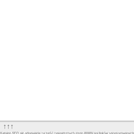
↑↑↑
Katalog SEO nie odpowiada za treść zewnętrznych stron WWW ani linków sponsorowanych