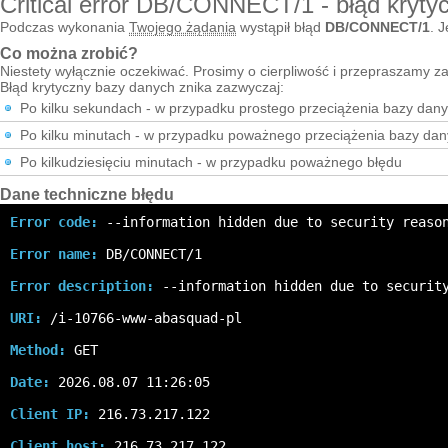
Critical error DB/CONNECT/1 - błąd kryty
Podczas wykonania
Twojego żądania
wystąpił błąd
DB/CONNECT/1
. J
Co można zrobić?
Niestety wyłącznie oczekiwać. Prosimy o cierpliwość i przepraszamy za
Błąd krytyczny bazy danych znika zazwyczaj:
Po kilku sekundach - w przypadku prostego przeciążenia bazy dan
Po kilku minutach - w przypadku poważnego przeciążenia bazy da
Po kilkudziesięciu minutach - w przypadku poważnego błędu
Dane techniczne błędu
Error code:
 --information hidden due to security reaso
Error name:
 DB/CONNECT/1
Error description:
 --information hidden due to securit
URI:
 /i-10766-www-abasquad-pl
Method:
 GET
Date:
 2026.08.07 11:26:05
Client IP:
 216.73.217.122
Client host:
 216.73.217.122