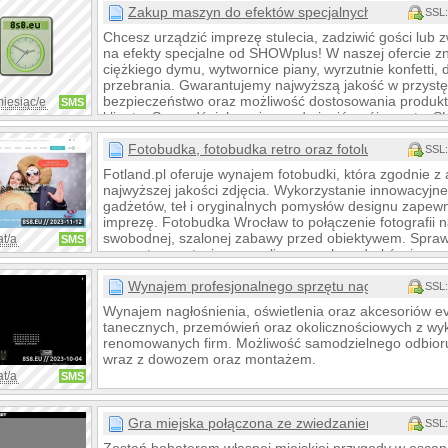
Zakup maszyn do efektów specjalnych
SSL:
Chcesz urządzić imprezę stulecia, zadziwić gości lub
na efekty specjalne od SHOWplus! W naszej ofercie zn
ciężkiego dymu, wytwornice piany, wyrzutnie konfetti
przebrania. Gwarantujemy najwyższą jakość w przystę
bezpieczeństwo oraz możliwość dostosowania produkt
miesiąc/e
SMS
klienta. Sprawdź, jak możesz odmienić swój event z
wrażenia gwarantowane!
Fotobudka, fotobudka retro oraz fotolustro
SSL:
Fotland.pl oferuje wynajem fotobudki, która zgodnie 
najwyższej jakości zdjęcia. Wykorzystanie innowacyj
gadżetów, teł i oryginalnych pomysłów designu zapewn
imprezę. Fotobudka Wrocław to połączenie fotografii 
swobodnej, szalonej zabawy przed obiektywem. Spraw,
at/a
SMS
prezent w postaci personalizowanych wydruków i zarez
fotobudką na fotland.pl
Wynajem profesjonalnego sprzętu nagłośnieniow
SSL:
Wynajem nagłośnienia, oświetlenia oraz akcesoriów e
tanecznych, przemówień oraz okolicznościowych z wy
renomowanych firm. Możliwość samodzielnego odbioru
wraz z dowozem oraz montażem.
at/a
SMS
Gra miejska połączona ze zwiedzaniem
SSL: