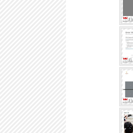
3 l
11 
3 l