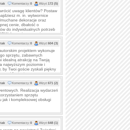
tak
Komentarzy:
0
Wizyt:
172 (5)
 zwrócić uwagę klientów? Postaw
ajdziesz m. in. wytwornice
, dmuchane dekoracje oraz
pnej cenie, dbałość o
ów do indywidualnych potrzeb
 SHOWplus - niezapomniane
tak
Komentarzy:
0
Wizyt:
604 (3)
z autorskim projektem wykonuje
nego sprzętu, zabawnych
i idealną atrakcję na Twoją
na najwyższym poziomie i
 by Twoi goście zyskali piękny
erwuj fantastyczny czas z
ego
tak
Komentarzy:
0
Wizyt:
671 (2)
ventowych. Realizacja wydarzeń
korzystaniem sprzętu
 jak i kompleksowej obsługi
tak
Komentarzy:
0
Wizyt:
648 (1)