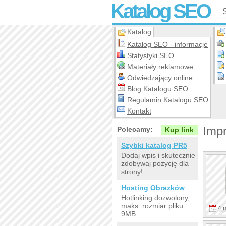
Katalog SEO
Katalog
Katalog SEO - informacje
Statystyki SEO
Materiały reklamowe
Odwiedzający online
Blog Katalogu SEO
Regulamin Katalogu SEO
Kontakt
Imp
Polecamy:
Kup link
Szybki katalog PR5
Dodaj wpis i skutecznie
zdobywaj pozycję dla
strony!
Hosting Obrazków
Hotlinking dozwolony,
maks. rozmiar pliku
4 
9MB