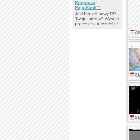
Prognoza
PageRank™
Jaki będzie nowy PR
Twojej strony? Wysoki
procent skuteczności!
3 
2 l
2 l