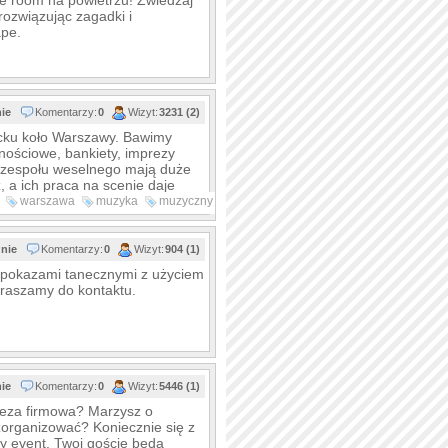
e room na powietrzu! Zwiedzaj
ozwiązując zagadki i
ape.
nie
Komentarzy:
0
Wizyt:
3231 (2)
cku koło Warszawy. Bawimy
znościowe, bankiety, imprezy
e zespołu weselnego mają duże
 a ich praca na scenie daje
t bawić gości i konsekwentnie
warszawa
muzyka
muzyczny
 nagłośnienie i instrumenty
nie
Komentarzy:
0
Wizyt:
904 (1)
ę pokazami tanecznymi z użyciem
praszamy do kontaktu.
nie
Komentarzy:
0
Wizyt:
5446 (1)
preza firmowa? Marzysz o
zorganizować? Koniecznie się z
y event. Twoi goście będą