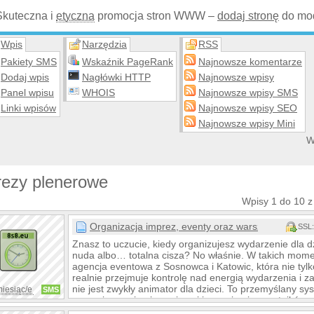
Skuteczna i
etyczna
promocja stron WWW –
dodaj stronę
do mod
Wpis
Narzędzia
RSS
Pakiety SMS
Wskaźnik PageRank
Najnowsze komentarze
Dodaj wpis
Nagłówki HTTP
Najnowsze wpisy
Panel wpisu
WHOIS
Najnowsze wpisy SMS
Linki wpisów
Najnowsze wpisy SEO
Najnowsze wpisy Mini
W
rezy plenerowe
Wpisy 1 do 10 z
Organizacja imprez, eventy oraz warsztaty dla dzie
SSL:
Znasz to uczucie, kiedy organizujesz wydarzenie dla dz
nuda albo… totalna cisza? No właśnie. W takich mom
agencja eventowa z Sosnowca i Katowic, która nie tylk
realnie przejmuje kontrolę nad energią wydarzenia i z
nie jest zwykły animator dla dzieci. To przemyślany sy
miesiąc/e
SMS
scenariuszami animacyjnymi i emocjami uczestników.