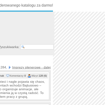
erowanego katalogu za darmo!
yszukiwarka:
 284,
Imprezy plenerowe - dalej
ci
tak
Komentarzy:
0
Wizyt:
128 (6)
ieci i nagle pojawia się chaos,
entach wchodzi Bajtusiowo –
o organizuje animacje, ale
amienia ją w czystą radość. To
stem pracy z grupą,