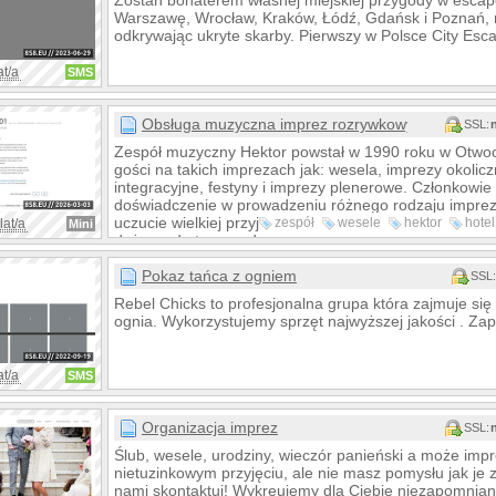
Zostań bohaterem własnej miejskiej przygody w escap
Warszawę, Wrocław, Kraków, Łódź, Gdańsk i Poznań, r
odkrywając ukryte skarby. Pierwszy w Polsce City Esc
at/a
SMS
Obsługa muzyczna imprez rozrywkowych
SSL:
Zespół muzyczny Hektor powstał w 1990 roku w Otwo
gości na takich imprezach jak: wesela, imprezy okolic
integracyjne, festyny i imprezy plenerowe. Członkowi
doświadczenie w prowadzeniu różnego rodzaju imprez,
uczucie wielkiej przyjemności. Założeniem zespołu jes
zespół
wesele
hektor
hotel
lat/a
Mini
dążymy do tego podczas każdej imprezy. Profesjonalne
weselny
warszawie
kapela
muzyczne stanowią odpowiedni...
Pokaz tańca z ogniem
SSL:
Rebel Chicks to profesjonalna grupa która zajmuje si
ognia. Wykorzystujemy sprzęt najwyższej jakości . Za
at/a
SMS
Organizacja imprez
SSL:
Ślub, wesele, urodziny, wieczór panieński a może im
nietuzinkowym przyjęciu, ale nie masz pomysłu jak je 
nami skontaktuj! Wykreujemy dla Ciebie niezapomnian