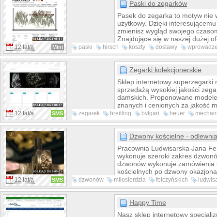
zakresie doboru właściwego mod
Paski do zegarków
Posiadamy zegarki Casio, Timex, 
Pasek do zegarka to motyw nie 
Lorus, Adriatica, Orient, Seiko.
użytkowy. Dzięki interesującemu
zmienisz wygląd swojego czasom
Znajdujące się w naszej dużej of
sprawią, że Twój czasomierz będ
12 lat/a
paski
hirsch
koszty
dostawy
wprowadz
Mini
mocniej dostosowany do Twojeg
newsletter
modell
prywatności
Zegarki kolekcjonerskie
Sklep internetowy superzegarki.
sprzedażą wysokiej jakości zega
damskich. Proponowane modele 
znanych i cenionych za jakość m
Omega czy chociażby Breitling. 
12 lat/a
zegarek
breitling
bvlgari
heuer
mechan
SMS
jest mnóstwo różnych modeli, bar
kategoriach
kwarcowy
eleganckich, także nie brakuje 
każdą kieszeń, jednak o niektór
Dzwony kościelne - odlewni
dopytać, bo to że ich nie ma w of
Pracownia Ludwisarska Jana Fe
znaczy że nie ma ich również w
wykonuje szeroki zakres dzwon
sklepu.
dzwonów wykonuje zamówienia
kościelnych po dzwony okazjon
odlewamy z najwyższej jakości mi
12 lat/a
dzwonów
miłosierdzia
felczyńskich
ludwis
SMS
zawsze w niezmiennej proporcji
dzwon
młodzieży
dowiedz
dzwonu
dzwony cechuje wyjątkowe i bar
szczegółowe zdobnictwo i przed
Happy Time
piękny zgrany harmonicznie dźw
Nasz sklep internetowy specjaliz