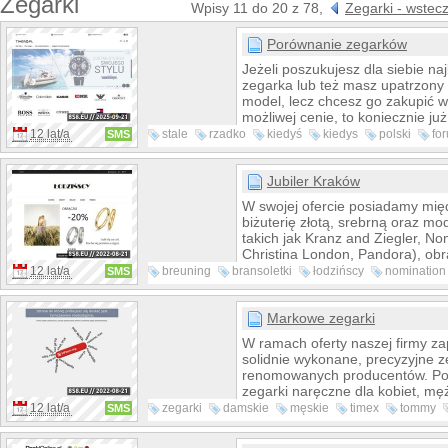
Zegarki
Wpisy 11 do 20 z 78,
Zegarki - wstec
Porównanie zegarków
Jeżeli poszukujesz dla siebie na
zegarka lub też masz upatrzony
model, lecz chcesz go zakupić w
możliwej cenie, to koniecznie ju
stronę internetową Timero. Jest t
12 lat/a
stale
rzadko
kiedyś
kiedys
polski
fo
SMS
zajmuje się porównaniem cen wi
audiobook
zdobyć
zegarków damskich, męskich, dz
unisex w sporej grupie sklepów 
Jubiler Kraków
W zależności od modelu możes
W swojej ofercie posiadamy mię
zaoszczędzić od kilkunastu do n
biżuterię złotą, srebrną oraz m
złotych!
takich jak Kranz and Ziegler, No
Christina London, Pandora), ob
ślubne (między innymi niemieckie
12 lat/a
breuning
bransoletki
łodzińscy
nomination
SMS
Brauning), jak również biżuterię 
htmlcaption
murano
biżuteria
Ponadto realizujemy biżuterię n
zamówienie, zgodnie ze wzorem 
Markowe zegarki
W ramach oferty naszej firmy 
solidnie wykonane, precyzyjne z
renomowanych producentów. P
zegarki naręczne dla kobiet, mę
dzieci, zegary oraz kalkulatory.
12 lat/a
zegarki
damskie
męskie
timex
tommy
SMS
zapewniamy wygodne zakupy za
adriatica
atlantic
Internetu oraz profesjonalne do