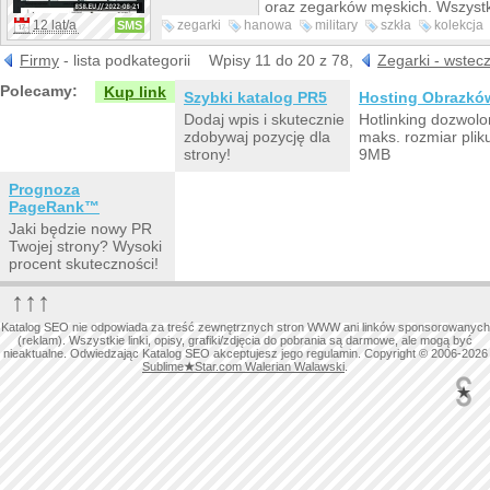
oraz zegarków męskich. Wszyst
przez naszą firmę modele zegar
12 lat/a
zegarki
hanowa
military
szkła
kolekcja
SMS
szwajcarską solidnością oraz pr
szafirowe
męska
bransoleta
wykonania. W naszym portfolio
Firmy
- lista podkategorii
Wpisy 11 do 20 z 78,
Zegarki - wstec
wyłączenie zegarki od autoryzo
Polecamy:
Kup link
dostawców. Zapraszamy do zapo
Szybki katalog PR5
Hosting Obrazkó
szczegółami oferty naszej firmy 
Dodaj wpis i skutecznie
Hotlinking dozwolo
zdobywaj pozycję dla
maks. rozmiar plik
strony!
9MB
Prognoza
PageRank™
Jaki będzie nowy PR
Twojej strony? Wysoki
procent skuteczności!
↑↑↑
Katalog SEO nie odpowiada za treść zewnętrznych stron WWW ani linków sponsorowanych
(reklam). Wszystkie linki, opisy, grafiki/zdjęcia do pobrania są darmowe, ale mogą być
nieaktualne. Odwiedzając Katalog SEO akceptujesz jego regulamin. Copyright © 2006-2026
Sublime
★
Star.com Walerian Walawski
.