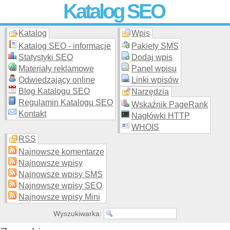
Katalog SEO
Katalog
Wpis
Skuteczna i
etyczna
promocja stron WWW –
dodaj stronę
do
moderowanego katalogu za darmo!
Katalog SEO - informacje
Pakiety SMS
Statystyki SEO
Dodaj wpis
Materiały reklamowe
Panel wpisu
Odwiedzający online
Linki wpisów
Blog Katalogu SEO
Narzędzia
Regulamin Katalogu SEO
Wskaźnik PageRank
Kontakt
Nagłówki HTTP
WHOIS
RSS
Najnowsze komentarze
Najnowsze wpisy
Najnowsze wpisy SMS
Najnowsze wpisy SEO
Najnowsze wpisy Mini
Wyszukiwarka: