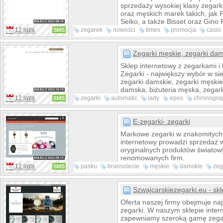
Ludwisarska Jana Felczyńskieg
sprzedaży wysokiej klasy zegar
dzwon "św. Jan Paweł II" dla Kró
oraz męskich marek takich, jak F
na Wawelu.
Seiko, a także Bisset oraz Gino R
Ponadto, oferujemy również kalku
12 lat/a
zegarek
nowości
timex
promocja
casio
SMS
gamę akcesoriów do zegarków, s
promocje
nowość
pogodowe i wiele więcej. Zape
atrakcyjne warunki cenowe, któr
Zegarki męskie, zegarki dams
oczekiwaniom najbardziej wyma
Sklep internetowy z zegarkami i 
Sprawdź szczegóły naszej oferty
Zegarki - największy wybór w si
nasz serwis WWW.
zegarki damskie, zegarki męskie,
damska, biżuteria męska, zegark
zegarki eleganckie, zegarki spor
12 lat/a
zegarki
automatic
lady
epos
chronogra
SMS
Maurice Lacroix, zegarki Tissot, 
klein
slim
calvin
zegarki Calvin Klein, zegarki Fos
Atlantic i wiele innych. Darmowa
E-zegarki- zegarki
gwarancja zadowolenia w cenie!
Markowe zegarki w znakomitych
internetowy prowadzi sprzedaż 
oryginalnych produktów światow
renomowanych firm.
12 lat/a
pasku
bransolecie
męskie
damskie
zeg
SMS
dziecięce
okazje
Szwajcarskiezegarki.eu - sk
Oferta naszej firmy obejmuje naj
zegarki. W naszym sklepie inte
zapewniamy szeroką gamę zeg