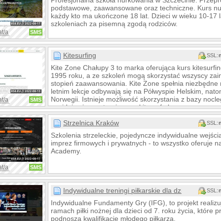
Profesjonalna szkoła nurkowania w Szczecinie. Prze
podstawowe, zaawansowane oraz techniczne. Kurs n
każdy kto ma ukończone 18 lat. Dzieci w wieku 10-17 
szkoleniach za pisemną zgodą rodziców.
at/a
SMS
Kitesurfing
SSL:
Kite Zone Chałupy 3 to marka oferująca kurs kitesurfi
1995 roku, a ze szkoleń mogą skorzystać wszyscy zai
stopień zaawansowania. Kite Zone spełnia niezbędne
letnim lekcje odbywają się na Półwyspie Helskim, nato
Norwegii. Istnieje możliwość skorzystania z bazy nocle
at/a
SMS
znajduje się na stronie www.kitesurf.pl.
Strzelnica Kraków
SSL:
Szkolenia strzeleckie, pojedyncze indywidualne wejścia
imprez firmowych i prywatnych - to wszystko oferuje n
Academy.
at/a
SMS
Indywidualne treningi piłkarskie dla dzieci
SSL:
Indywidualne Fundamenty Gry (IFG), to projekt realizu
ramach piłki nożnej dla dzieci od 7. roku życia, któr
podnoszą kwalifikacje młodego piłkarza.