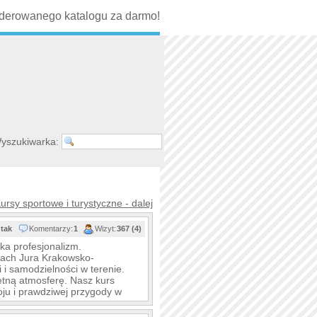
erowanego katalogu za darmo!
yszukiwarka:
ursy sportowe i turystyczne - dalej
tak
Komentarzy:
1
Wizyt:
367 (4)
ka profesjonalizm.
ach Jura Krakowsko-
 i samodzielności w terenie.
etną atmosferę. Nasz kurs
ju i prawdziwej przygody w