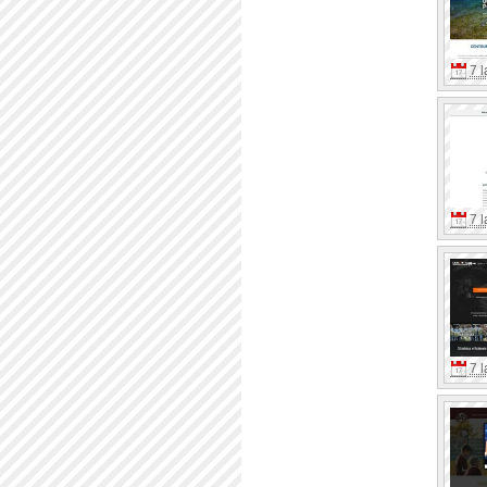
7 l
7 l
7 l