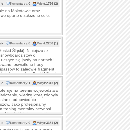
nie
Komentarzy:
0
Wizyt:
1766 (2)
się na Mokotowie oraz
owe oparte o założone cele.
tak
Komentarzy:
0
Wizyt:
2260 (1)
eskid Śląski). Niniejsza ski
i snowboardzistów o
uczące się jazdy na nartach i
owane, oświetlone trasy
ipassów to zaledwie fragment
odwiedzający zimą Beskid Sport
ł
nie
Komentarzy:
1
Wizyt:
2313 (2)
oferuje na terenie województwa
adczenie, wiedzę którą zdobyła
w stanie odpowiednio
szów. Jako profesjonalny
ym trening mentalny przynosi
. Skontaktuj się i zapytaj o
nie
Komentarzy:
0
Wizyt:
3381 (2)