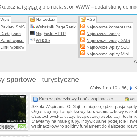
Skuteczna i
etyczna
promocja stron WWW –
dodaj stronę
do mod
Wpis
Narzędzia
RSS
Pakiety SMS
Wskaźnik PageRank
Najnowsze komentarze
Dodaj wpis
Nagłówki HTTP
Najnowsze wpisy
Panel wpisu
WHOIS
Najnowsze wpisy SMS
Linki wpisów
Najnowsze wpisy SEO
Najnowsze wpisy Mini
W
y sportowe i turystyczne
Wpisy 1 do 10 z 96,
K
Kurs wspinaczkowy i obóz wspinaczkowy
SSL:
Szkoła Wspinania OnSajt to miejsce, gdzie pasja spoty
Organizujemy kompleksowy kurs wspinaczkowy w skał
Częstochowska, ucząc bezpiecznej asekuracji, techniki
Stawiamy na małe grupy, indywidualne podejście i świ
wspinaczkowy to solidny fundament do dalszego rozwo
miesiąc/e
SMS
skałach.