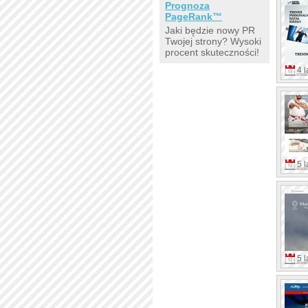
Prognoza
PageRank™
Jaki będzie nowy PR
Twojej strony? Wysoki
procent skuteczności!
4 l
5 l
5 l