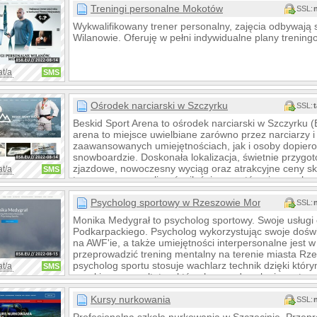
Treningi personalne Mokotów
SSL:
Wykwalifikowany trener personalny, zajęcia odbywają 
Wilanowie. Oferuję w pełni indywidualne plany trening
at/a
SMS
Ośrodek narciarski w Szczyrku
SSL:
Beskid Sport Arena to ośrodek narciarski w Szczyrku (B
arena to miejsce uwielbiane zarówno przez narciarzy 
zaawansowanych umiejętnościach, jak i osoby dopiero 
snowboardzie. Doskonała lokalizacja, świetnie przygot
zjazdowe, nowoczesny wyciąg oraz atrakcyjne ceny sk
at/a
SMS
tego, na co mogą liczyć miłośnicy sportów zimowych 
Arenę.
Psycholog sportowy w Rzeszowie Monika Medygra
SSL:
Monika Medygrał to psycholog sportowy. Swoje usługi 
Podkarpackiego. Psycholog wykorzystując swoje doświ
na AWF'ie, a także umiejętności interpersonalne jest 
przeprowadzić trening mentalny na terenie miasta Rze
psycholog sportu stosuje wachlarz technik dzięki któr
at/a
SMS
oczekiwane rezultaty z których są zadowoleni sportowcy
szczegóły współpracy.
Kursy nurkowania
SSL: