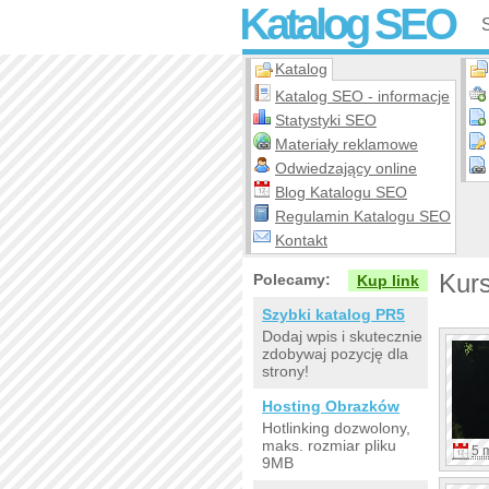
Katalog SEO
Katalog
Katalog SEO - informacje
Statystyki SEO
Materiały reklamowe
Odwiedzający online
Blog Katalogu SEO
Regulamin Katalogu SEO
Kontakt
Kurs
Polecamy:
Kup link
Szybki katalog PR5
Dodaj wpis i skutecznie
zdobywaj pozycję dla
strony!
Hosting Obrazków
Hotlinking dozwolony,
maks. rozmiar pliku
5 
9MB