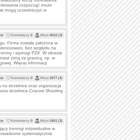
prowadzamy kursy nurkowania
urkowania rozpocząć może
lat mogą uczestniczyć w
nie
Komentarzy:
0
Wizyt:
4010 (3)
ngu. Firma została założona w
nteresowani, bez względu na
 normy i wymogi PZK. W okresie
miast zimą za granicą, np. w
gowej. Więcej informacji
nie
Komentarzy:
0
Wizyt:
2677 (4)
 na strzelnice oraz organizacja
asza strzelnica Cracow Shooting
nie
Komentarzy:
0
Wizyt:
2401 (3)
jący treningi indywidualne w
e prowadzone systematycznie