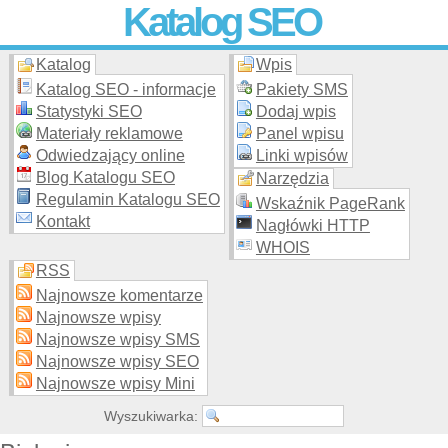
Katalog SEO
Katalog
Wpis
Skuteczna i
etyczna
promocja stron WWW –
dodaj stronę
do
moderowanego katalogu za darmo!
Katalog SEO - informacje
Pakiety SMS
Statystyki SEO
Dodaj wpis
Materiały reklamowe
Panel wpisu
Odwiedzający online
Linki wpisów
Blog Katalogu SEO
Narzędzia
Regulamin Katalogu SEO
Wskaźnik PageRank
Kontakt
Nagłówki HTTP
WHOIS
RSS
Najnowsze komentarze
Najnowsze wpisy
Najnowsze wpisy SMS
Najnowsze wpisy SEO
Najnowsze wpisy Mini
Wyszukiwarka: