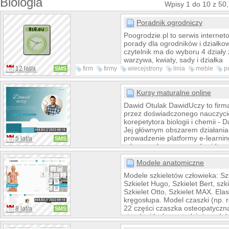
Biologia
Wpisy 1 do 10 z 50
Poradnik ogrodniczy
Poogrodzie.pl to serwis internet
porady dla ogrodników i działk
czytelnik ma do wyboru 4 działy
warzywa, kwiaty, sady i działka
12 lat/a
firm
firmy
wiecejstrony
linia
meble
p
SMS
katalog
medycyna
Kursy maturalne online
Dawid Otulak DawidUczy to firm
przez doświadczonego nauczycie
korepetytora biologii i chemii - 
Jej głównym obszarem działania 
prowadzenie platformy e-learni
5 lat/a
SMS
adresem domenowym dawiduczy.p
można skorzystać z kursów onli
przygotowujących do matury z bio
Modele anatomiczne
zakupić autorskie zadania matur
Modele szkieletów człowieka: Szk
sprawdzające stopień przygotow
Szkielet Hugo, Szkielet Bert, szki
oraz pobrać arkusze maturalne z 
Szkielet Otto, Szkielet MAX. El
chemii z poprzednich lat.
kręgosłupa. Model czaszki (np. 
22 części czaszka osteopatyczn
8 lat/a
SMS
stawów i kończyn tudzież model
układów i narządów. Zapraszamy 