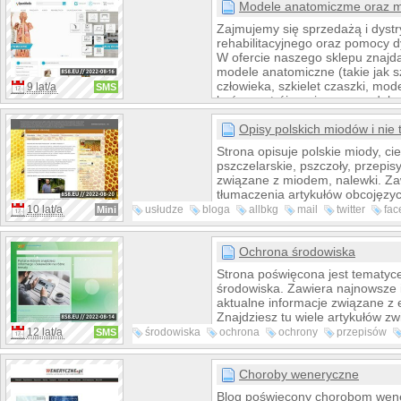
Modele anatomiczme oraz 
Zajmujemy się sprzedażą i dystr
rehabilitacyjnego oraz pomocy 
W ofercie naszego sklepu znajd
modele anatomiczne (takie jak sz
człowieka, szkielet czaszki, mo
9 lat/a
SMS
kończyn, trójwymiarowe modele
fantomy medyczne).
Opisy polskich miodów i nie 
Strona opisuje polskie miody, ci
pszczelarskie, pszczoły, przepis
związane z miodem, nalewki. Za
tłumaczenia artykułów obcojęzy
ciekawostki ze siata jak również
10 lat/a
usłudze
bloga
allbkg
mail
twitter
fac
Mini
zaprzyjaźnionych pszczelarzy i 
wyślij
pocztą
pszczół z całego świata...
Ochrona środowiska
Strona poświęcona jest tematyc
środowiska. Zawiera najnowsze i
aktualne informacje związane z 
Znajdziesz tu wiele artykułów z
między innymi z zanieczyszcze
12 lat/a
środowiska
ochrona
ochrony
przepisów
SMS
powietrza, żywnością genetyczn
wykorzystanie
polonia
większą
poprzez
modyfikowaną, odnawialnymi źród
wiele innych ciekawych faktów 
Choroby weneryczne
środowisku.
Blog poświęcony chorobom wen