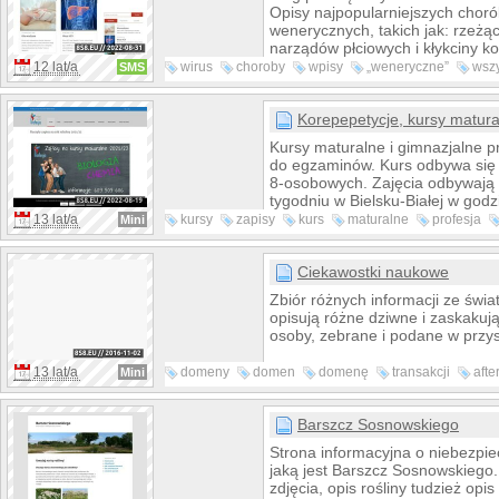
Opisy najpopularniejszych chor
wenerycznych, takich jak: rzeżą
narządów płciowych i kłykciny k
12 lat/a
wirus
choroby
wpisy
„weneryczne”
wszy
SMS
wenerycznezobacz
weneryczne
chorób
Korepepetycje, kursy matural
Kursy maturalne i gimnazjalne 
do egzaminów. Kurs odbywa się
8-osobowych. Zajęcia odbywają 
tygodniu w Bielsku-Białej w god
popołudniowych (dzień tygodnia 
13 lat/a
kursy
zapisy
kurs
maturalne
profesja
Mini
Cena brutto jednego dwugodzin
matematyka
poziom
maturzystów (120 minut) wynosi 
a gimnazjalistów (90 minut) od 4
Ciekawostki naukowe
Opłata za kurs jest ponoszona z 
Zbiór różnych informacji ze świat
miesiąc i zależy od ilości spotka
opisują różne dziwne i zaskakują
do 31 sierpnia 2014 r., lecz do 
osoby, zebrane i podane w przy
można się dopisać.
13 lat/a
domeny
domen
domenę
transakcji
afte
Mini
będziesz
potwierdzić
newlook
Barszcz Sosnowskiego
Strona informacyjna o niebezpiec
jaką jest Barszcz Sosnowskiego.
zdjęcia, opis rośliny tudzież opi