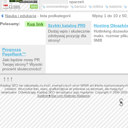
oparzeń.
13 lat/a
sosnowskiego
barszcz
roślina
nasiona
SMS
zwalczanie
roku
wzrostu
Nauka i edukacja
- lista podkategorii
Wpisy 1 do 10 z 50
Polecamy:
Kup link
Szybki katalog PR5
Hosting Obrazkó
Dodaj wpis i skutecznie
Hotlinking dozwolo
zdobywaj pozycję dla
maks. rozmiar plik
strony!
9MB
Prognoza
PageRank™
Jaki będzie nowy PR
Twojej strony? Wysoki
procent skuteczności!
↑↑↑
Katalog SEO nie odpowiada za treść zewnętrznych stron WWW ani linków sponsorowanych
(reklam). Wszystkie linki, opisy, grafiki/zdjęcia do pobrania są darmowe, ale mogą być
nieaktualne. Odwiedzając Katalog SEO akceptujesz jego regulamin. Copyright © 2006-2026
Sublime
★
Star.com Walerian Walawski
.