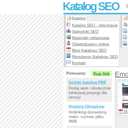
Katalog SEO
Katalog
Katalog SEO - informacje
Statystyki SEO
Materiały reklamowe
Odwiedzający online
Blog Katalogu SEO
Regulamin Katalogu SEO
Kontakt
Emo
Polecamy:
Kup link
Szybki katalog PR5
Dodaj wpis i skutecznie
zdobywaj pozycję dla
strony!
Hosting Obrazków
16 
Hotlinking dozwolony,
maks. rozmiar pliku
9MB