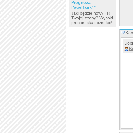
Prognoza
PageRank™
Jaki będzie nowy PR
Twojej strony? Wysoki
procent skuteczności!
Kom
Dobr
B