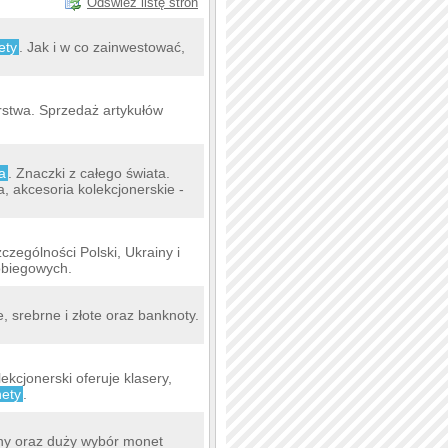
Odśwież listę stron
ety
. Jak i w co zainwestować,
rstwa. Sprzedaż artykułów
a
. Znaczki z całego świata.
ra, akcesoria kolekcjonerskie -
zególności Polski, Ukrainy i
 obiegowych.
, srebrne i złote oraz banknoty.
lekcjonerski oferuje klasery,
ety
.
eny oraz duży wybór monet