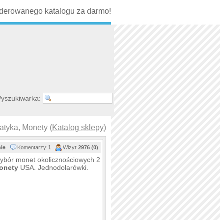
erowanego katalogu za darmo!
yszukiwarka:
tyka, Monety (
Katalog sklepy
)
nie
Komentarzy:
1
Wizyt:
2976 (0)
wybór monet okolicznościowych 2
onety
USA. Jednodolarówki.