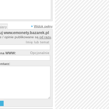
Widok pełny
jący
j www.emonety.bazarek.pl
 / opinie publikowane są
od razu
.
Imię lub temat
rona WWW:
Opcjonalnie
ntarz: