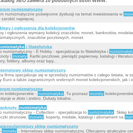
atalog SEO zawiera 10 podobnych stron WWW:
orum numizmatyczne
m numizmatyczne poświęcone dyskusji na temat inwestowania w
mon
 zarobić najwięcej.
klepy i ogłoszenia dla kolekcjonerów
py i ogłoszenia wymiany kolekcji znaczków, monet, banknotów, modela
zmatycznych, znaczków pocztowych, monet.
numizmatyka
i filatelistyka
p numizmatyczny - E Hobby - specjalizacja to filatelistyka i
numizmatyk
noty i
monety
. Kartki pocztowe, pieniądz papierowy, katalogi i literatu
ery, foldery, albumy oraz lupy...
nternetowy sklep numizmatyczny
a firma specjalizuje się w sprzedaży numizmatów z całego świata, w szc
fy Euro a także zagranicznych srebrnych monet kolekcjonerskich, jak i
orum numizmatyczne
m kolekcjonerskie -
numizmatyka
. Tu poznasz
monety
kolekcjonerskie
stycje w złoto i srebro. Dukaty lokalne...
anknoty,
numizmatyka
p numizmatyczny - Collection - specjalizacja to
numizmatyka
. Sklep ko
czki strunowe,
monety
, koperty, medale, katalogi i abonament na
mon
ajpopularniejszy sklep numizmatyczny
i-
monety
- Internetowy sklep numizmatyczny. Oferujemy atrakcyjne c