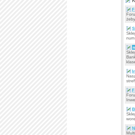
K
F
Foru
żeby
S
Skle
numi
Skle
Bank
klas
I
Nasz
stre
F
Foru
Inwe
B
Skle
wore
N
Mult