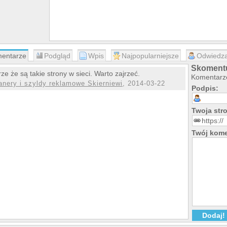
entarze
Podgląd
Wpis
Najpopularniejsze
Odwiedza
Skomentu
ze że są takie strony w sieci. Warto zajrzeć.
Komentarze
anery i szyldy reklamowe Skierniewi
, 2014-03-22
Podpis:
Twoja st
Twój kome