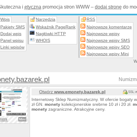
Skuteczna i
etyczna
promocja stron WWW –
dodaj stronę
do mod
Wpis
Narzędzia
RSS
Pakiety SMS
Wskaźnik PageRank
Najnowsze komentarze
Dodaj wpis
Nagłówki HTTP
Najnowsze wpisy
Panel wpisu
WHOIS
Najnowsze wpisy SMS
Linki wpisów
Najnowsze wpisy SEO
Najnowsze wpisy Mini
W
nety.bazarek.pl
Numizma
Otwórz
www.emonety.bazarek.pl
SSL:
Internetowy Sklep Numizmatyczny. W ofercie bogaty 
zł GN.
monety
kolekcjonerskie srebrne 10 zł i 20 zł.
m
monety
zagraniczne. Atrakcyjne ceny.
lat/a
Mini