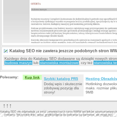
Katalog SEO nie zawiera jeszcze podobnych stron W
Każdego dnia do Katalogu SEO dodawane są dzisiątki nowych stro
budowa maszyn
lub
stanowiska montażowe
, czy też
stanowiska t
Polecamy:
Kup link
Szybki katalog PR5
Hosting Obrazkó
Dodaj wpis i skutecznie
Hotlinking dozwolo
zdobywaj pozycję dla
maks. rozmiar plik
strony!
9MB
↑↑↑
Katalog SEO nie odpowiada za treść zewnętrznych stron WWW ani linków sponsorowanych
(reklam). Wszystkie linki, opisy, grafiki/zdjęcia do pobrania są darmowe, ale mogą być