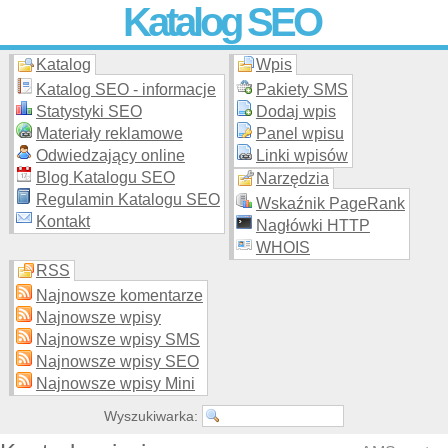
Katalog SEO
Katalog
Wpis
Skuteczna i
etyczna
promocja stron WWW –
dodaj stronę
do
moderowanego katalogu za darmo!
Katalog SEO - informacje
Pakiety SMS
Statystyki SEO
Dodaj wpis
Materiały reklamowe
Panel wpisu
Odwiedzający online
Linki wpisów
Blog Katalogu SEO
Narzędzia
Regulamin Katalogu SEO
Wskaźnik PageRank
Kontakt
Nagłówki HTTP
WHOIS
RSS
Najnowsze komentarze
Najnowsze wpisy
Najnowsze wpisy SMS
Najnowsze wpisy SEO
Najnowsze wpisy Mini
Wyszukiwarka: