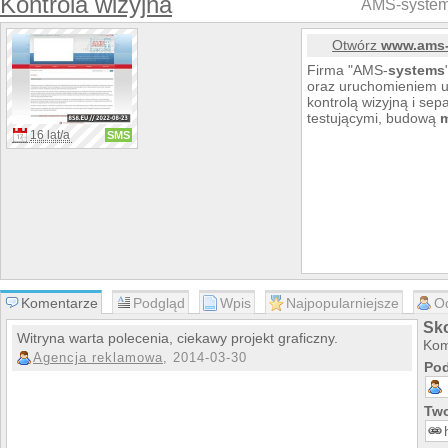
Kontrola wizyjna
AMS-system
Otwórz
www.ams-
Firma "AMS-
systems
oraz uruchomieniem u
kontrolą wizyjną i se
testującymi, budową
16 lat/a
SMS
Komentarze
Podgląd
Wpis
Najpopularniejsze
O
Sk
Witryna warta polecenia, ciekawy projekt graficzny.
Kom
Agencja reklamowa
, 2014-03-30
Pod
Two