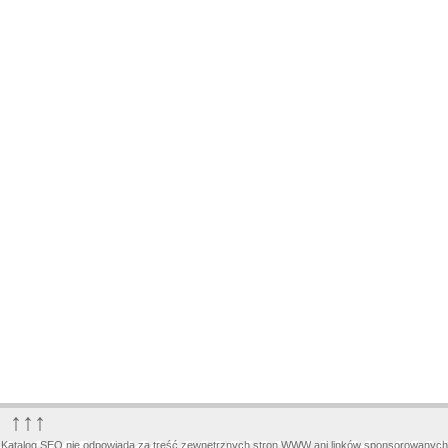
↑↑↑
Katalog SEO nie odpowiada za treść zewnętrznych stron WWW ani linków sponsorowanych