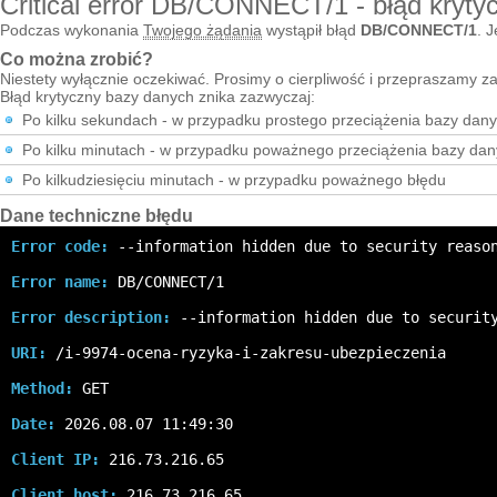
Critical error DB/CONNECT/1 - błąd kryty
Podczas wykonania
Twojego żądania
wystąpił błąd
DB/CONNECT/1
. J
Co można zrobić?
Niestety wyłącznie oczekiwać. Prosimy o cierpliwość i przepraszamy za
Błąd krytyczny bazy danych znika zazwyczaj:
Po kilku sekundach - w przypadku prostego przeciążenia bazy dan
Po kilku minutach - w przypadku poważnego przeciążenia bazy da
Po kilkudziesięciu minutach - w przypadku poważnego błędu
Dane techniczne błędu
Error code:
 --information hidden due to security reaso
Error name:
 DB/CONNECT/1
Error description:
 --information hidden due to securit
URI:
 /i-9974-ocena-ryzyka-i-zakresu-ubezpieczenia
Method:
 GET
Date:
 2026.08.07 11:49:30
Client IP:
 216.73.216.65
Client host:
 216.73.216.65