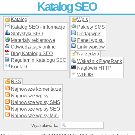
Katalog SEO
Katalog
Wpis
Skuteczna i
etyczna
promocja stron WWW –
dodaj stronę
do
moderowanego katalogu za darmo!
Katalog SEO - informacje
Pakiety SMS
Statystyki SEO
Dodaj wpis
Materiały reklamowe
Panel wpisu
Odwiedzający online
Linki wpisów
Blog Katalogu SEO
Narzędzia
Regulamin Katalogu SEO
Wskaźnik PageRank
Kontakt
Nagłówki HTTP
WHOIS
RSS
Najnowsze komentarze
Najnowsze wpisy
Najnowsze wpisy SMS
Najnowsze wpisy SEO
Najnowsze wpisy Mini
Wyszukiwarka: