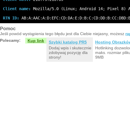
Client name:
 Mozilla/5.0 (Linux; Android 14; Pixel 8) 
RTN ID:
 AB:A:AAC:A:D:EFC:CD:DA:E:D:B:C:CD:DD:B:CC:DBD:
Pomoc
Jeśli powód wystąpienia tego błędu jest dla Ciebie niejasny, możesz
ra
Polecamy:
Kup link
Szybki katalog PR5
Hosting Obrazkó
Dodaj wpis i skutecznie
Hotlinking dozwolo
zdobywaj pozycję dla
maks. rozmiar plik
strony!
9MB