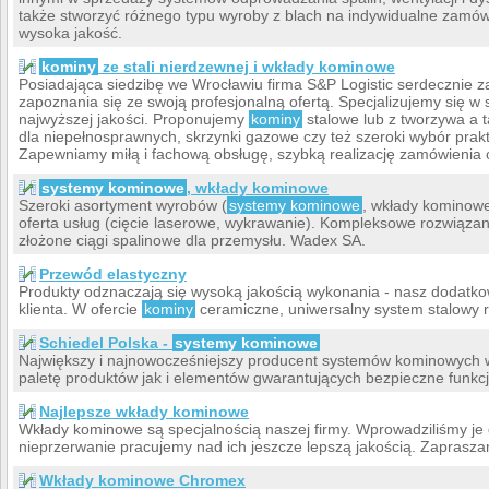
także stworzyć różnego typu wyroby z blach na indywidualne zamówi
wysoka jakość.
kominy
ze stali nierdzewnej i wkłady kominowe
Posiadająca siedzibę we Wrocławiu firma S&P Logistic serdecznie 
zapoznania się ze swoją profesjonalną ofertą. Specjalizujemy się
najwyższej jakości. Proponujemy
kominy
stalowe lub z tworzywa a t
dla niepełnosprawnych, skrzynki gazowe czy też szeroki wybór pra
Zapewniamy miłą i fachową obsługę, szybką realizację zamówienia 
systemy kominowe
, wkłady kominowe
Szeroki asortyment wyrobów (
systemy kominowe
, wkłady kominow
oferta usług (cięcie laserowe, wykrawanie). Kompleksowe rozwiąz
złożone ciągi spalinowe dla przemysłu. Wadex SA.
Przewód elastyczny
Produkty odznaczają się wysoką jakością wykonania - nasz dodatkow
klienta. W ofercie
kominy
ceramiczne, uniwersalny system stalowy
Schiedel Polska -
systemy kominowe
Największy i najnowocześniejszy producent systemów kominowych w
paletę produktów jak i elementów gwarantujących bezpieczne funk
Najlepsze wkłady kominowe
Wkłady kominowe są specjalnością naszej firmy. Wprowadziliśmy je 
nieprzerwanie pracujemy nad ich jeszcze lepszą jakością. Zaprasza
Wkłady kominowe Chromex