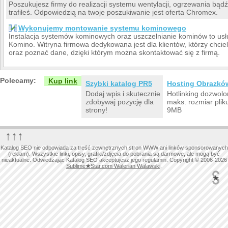
Poszukujesz firmy do realizacji systemu wentylacji, ogrzewania bądź h
trafiłeś. Odpowiedzią na twoje poszukiwanie jest oferta Chromex.
Wykonujemy montowanie systemu kominowego
Instalacja systemów kominowych oraz uszczelnianie kominów to usł
Komino. Witryna firmowa dedykowana jest dla klientów, którzy chciel
oraz poznać dane, dzięki którym można skontaktować się z firmą.
Polecamy:
Kup link
Szybki katalog PR5
Hosting Obrazkó
Dodaj wpis i skutecznie
Hotlinking dozwolo
zdobywaj pozycję dla
maks. rozmiar plik
strony!
9MB
↑↑↑
Katalog SEO nie odpowiada za treść zewnętrznych stron WWW ani linków sponsorowanych
(reklam). Wszystkie linki, opisy, grafiki/zdjęcia do pobrania są darmowe, ale mogą być
nieaktualne. Odwiedzając Katalog SEO akceptujesz jego regulamin. Copyright © 2006-2026
Sublime
★
Star.com Walerian Walawski
.