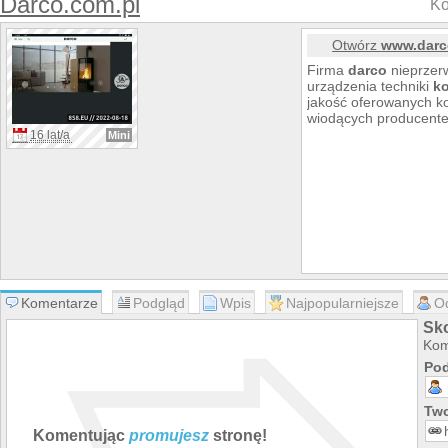
Darco.com.pl
Ko
Otwórz
www.darc
Firma
darco
nieprzer
urządzenia techniki
k
jakość oferowanych ko
wiodących producent
16 lat/a
Mini
Komentarze
Podgląd
Wpis
Najpopularniejsze
O
Sk
Kom
Pod
Two
Komentując
promujesz
stronę!