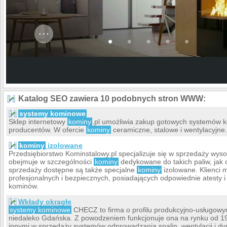
Katalog SEO zawiera 10 podobnych stron WWW:
systemy kominowe
Sklep internetowy
kominy
.pl umożliwia zakup gotowych systemów
producentów. W ofercie
kominy
ceramiczne, stalowe i wentylacyjne.
kominy
izolowane
Przedsiębiorstwo Kominstalowy.pl specjalizuje się w sprzedaży wyso
obejmuje w szczególności
kominy
dedykowane do takich paliw, jak o
sprzedaży dostępne są także specjalne
kominy
izolowane. Klienci 
profesjonalnych i bezpiecznych, posiadających odpowiednie atesty i 
kominów.
Wkłady okrągłe
systemy kominowe
CHECZ to firma o profilu produkcyjno-usługowym
niedaleko Gdańska. Z powodzeniem funkcjonuje ona na rynku od 198
innymi w sprzedaży systemów odprowadzania spalin, wentylacji i dys