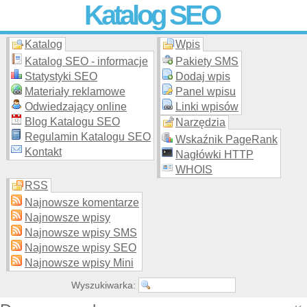
Katalog SEO
Katalog
Wpis
Skuteczna i
etyczna
promocja stron WWW –
dodaj stronę
do
moderowanego katalogu za darmo!
Katalog SEO - informacje
Pakiety SMS
Statystyki SEO
Dodaj wpis
Materiały reklamowe
Panel wpisu
Odwiedzający online
Linki wpisów
Blog Katalogu SEO
Narzędzia
Regulamin Katalogu SEO
Wskaźnik PageRank
Kontakt
Nagłówki HTTP
WHOIS
RSS
Najnowsze komentarze
Najnowsze wpisy
Najnowsze wpisy SMS
Najnowsze wpisy SEO
Najnowsze wpisy Mini
Wyszukiwarka: