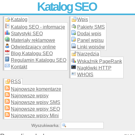
Katalog SEO
Katalog
Wpis
Skuteczna i
etyczna
promocja stron WWW –
dodaj stronę
do
moderowanego katalogu za darmo!
Katalog SEO - informacje
Pakiety SMS
Statystyki SEO
Dodaj wpis
Materiały reklamowe
Panel wpisu
Odwiedzający online
Linki wpisów
Blog Katalogu SEO
Narzędzia
Regulamin Katalogu SEO
Wskaźnik PageRank
Kontakt
Nagłówki HTTP
WHOIS
RSS
Najnowsze komentarze
Najnowsze wpisy
Najnowsze wpisy SMS
Najnowsze wpisy SEO
Najnowsze wpisy Mini
Wyszukiwarka: