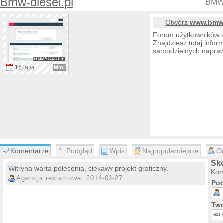
Bmw-diesel.pl
BMW 
Otwórz
www.bmw-
Forum użytkowników 
Znajdziesz tutaj infor
samodzielnych napraw,
16 lat/a
Mini
Komentarze
Podgląd
Wpis
Najpopularniejsze
O
Sk
Witryna warta polecenia, ciekawy projekt graficzny.
Kom
Agencja reklamowa
, 2014-03-27
Pod
Two