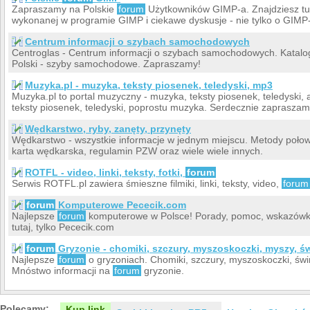
Zapraszamy na Polskie
forum
Użytkowników GIMP-a. Znajdziesz tu t
wykonanej w programie GIMP i ciekawe dyskusje - nie tylko o GIMP-i
Centrum informacji o szybach samochodowych
Centroglas - Centrum informacji o szybach samochodowych. Katalog 
Polski - szyby samochodowe. Zapraszamy!
Muzyka.pl - muzyka, teksty piosenek, teledyski, mp3
Muzyka.pl to portal muzyczny - muzyka, teksty piosenek, teledyski, a
teksty piosenek, teledyski, poprostu muzyka. Serdecznie zapraszam
Wędkarstwo, ryby, zanęty, przynęty
Wędkarstwo - wszystkie informacje w jednym miejscu. Metody połowu,
karta wędkarska, regulamin PZW oraz wiele wiele innych.
ROTFL - video, linki, teksty, fotki,
forum
Serwis ROTFL.pl zawiera śmieszne filmiki, linki, teksty, video,
forum
forum
Komputerowe Pececik.com
Najlepsze
forum
komputerowe w Polsce! Porady, pomoc, wskazówki 
tutaj, tylko Pececik.com
forum
Gryzonie - chomiki, szczury, myszoskoczki, myszy, ś
Najlepsze
forum
o gryzoniach. Chomiki, szczury, myszoskoczki, świn
Mnóstwo informacji na
forum
gryzonie.
Polecamy:
Kup link