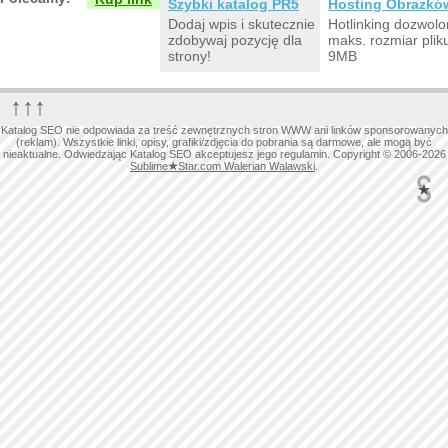
Szybki katalog PR5
Hosting Obrazkó
Dodaj wpis i skutecznie
Hotlinking dozwolo
zdobywaj pozycję dla
maks. rozmiar plik
strony!
9MB
↑↑↑
Katalog SEO nie odpowiada za treść zewnętrznych stron WWW ani linków sponsorowanych
(reklam). Wszystkie linki, opisy, grafiki/zdjęcia do pobrania są darmowe, ale mogą być
nieaktualne. Odwiedzając Katalog SEO akceptujesz jego regulamin. Copyright © 2006-2026
Sublime
★
Star.com Walerian Walawski
.