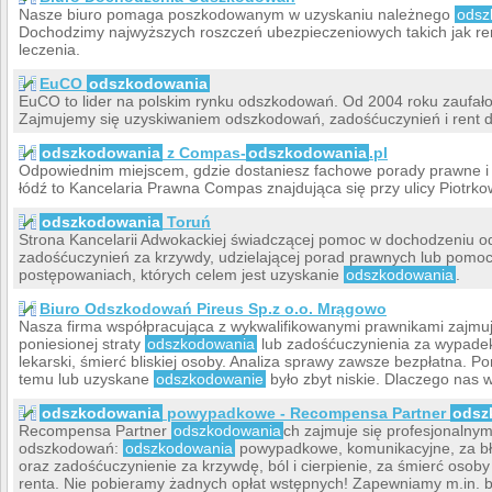
Nasze biuro pomaga poszkodowanym w uzyskaniu należnego
odsz
Dochodzimy najwyższych roszczeń ubezpieczeniowych takich jak ren
leczenia.
EuCO
odszkodowania
EuCO to lider na polskim rynku odszkodowań. Od 2004 roku zaufał
Zajmujemy się uzyskiwaniem odszkodowań, zadośćuczynień i rent
odszkodowania
z Compas-
odszkodowania
.pl
Odpowiednim miejscem, gdzie dostaniesz fachowe porady prawne i
łódź to Kancelaria Prawna Compas znajdująca się przy ulicy Piotrkows
odszkodowania
Toruń
Strona Kancelarii Adwokackiej świadczącej pomoc w dochodzeniu o
zadośćuczynień za krzywdy, udzielającej porad prawnych lub pomo
postępowaniach, których celem jest uzyskanie
odszkodowania
.
Biuro Odszkodowań Pireus Sp.z o.o. Mrągowo
Nasza firma współpracująca z wykwalifikowanymi prawnikami zajm
poniesionej straty
odszkodowania
lub zadośćuczynienia za wypadek
lekarski, śmierć bliskiej osoby. Analiza sprawy zawsze bezpłatna. Po
temu lub uzyskane
odszkodowanie
było zbyt niskie. Dlaczego nas
odszkodowania
powypadkowe - Recompensa Partner
odsz
Recompensa Partner
odszkodowania
ch zajmuje się profesjonaln
odszkodowań:
odszkodowania
powypadkowe, komunikacyjne, za błę
oraz zadośćuczynienie za krzywdę, ból i cierpienie, za śmierć osoby 
renta. Nie pobieramy żadnych opłat wstępnych! Zapewniamy m.in. 