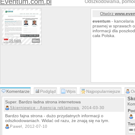
Eventum.com.pl
Odszkodowania, pomoc
Otwórz
www.even
eventum
- kancelaria
prawnej w sprawach 
informacji dla poszko
cała Polska.
16 lat/a
Mini
Komentarze
Podgląd
Wpis
Najpopularniejsze
O
Sk
Super. Bardzo ładna strona internetowa
Kom
Skierniewice - Agencja reklamowa
, 2014-03-30
Pod
Bardzo fajna strona - dużo przydatnych informacji o
odszkodowaniach. Widać od razu, że znają się na tym.
Two
Paweł, 2012-07-10