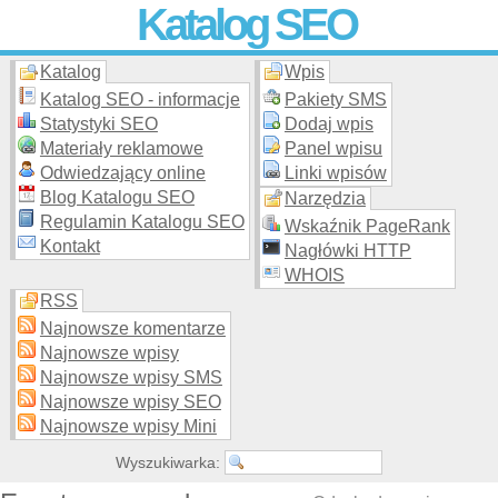
Katalog SEO
Katalog
Wpis
Skuteczna i
etyczna
promocja stron WWW –
dodaj stronę
do
moderowanego katalogu za darmo!
Katalog SEO - informacje
Pakiety SMS
Statystyki SEO
Dodaj wpis
Materiały reklamowe
Panel wpisu
Odwiedzający online
Linki wpisów
Blog Katalogu SEO
Narzędzia
Regulamin Katalogu SEO
Wskaźnik PageRank
Kontakt
Nagłówki HTTP
WHOIS
RSS
Najnowsze komentarze
Najnowsze wpisy
Najnowsze wpisy SMS
Najnowsze wpisy SEO
Najnowsze wpisy Mini
Wyszukiwarka: