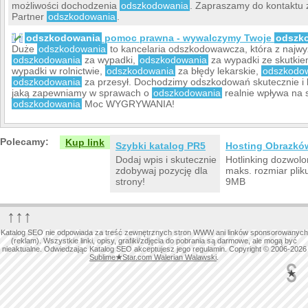
możliwości dochodzenia
odszkodowania
. Zapraszamy do kontaktu 
Partner
odszkodowania
.
odszkodowania
pomoc prawna - wywalczymy Twoje
odszk
Duże
odszkodowania
to kancelaria odszkodowawcza, która z najwy
odszkodowania
za wypadki,
odszkodowania
za wypadki ze skutki
wypadki w rolnictwie,
odszkodowania
za błędy lekarskie,
odszkodo
odszkodowania
za przesył. Dochodzimy odszkodowań skutecznie i
jaką zapewniamy w sprawach o
odszkodowania
realnie wpływa na
odszkodowania
Moc WYGRYWANIA!
Polecamy:
Kup link
Szybki katalog PR5
Hosting Obrazkó
Dodaj wpis i skutecznie
Hotlinking dozwolo
zdobywaj pozycję dla
maks. rozmiar plik
strony!
9MB
↑↑↑
Katalog SEO nie odpowiada za treść zewnętrznych stron WWW ani linków sponsorowanych
(reklam). Wszystkie linki, opisy, grafiki/zdjęcia do pobrania są darmowe, ale mogą być
nieaktualne. Odwiedzając Katalog SEO akceptujesz jego regulamin. Copyright © 2006-2026
Sublime
★
Star.com Walerian Walawski
.