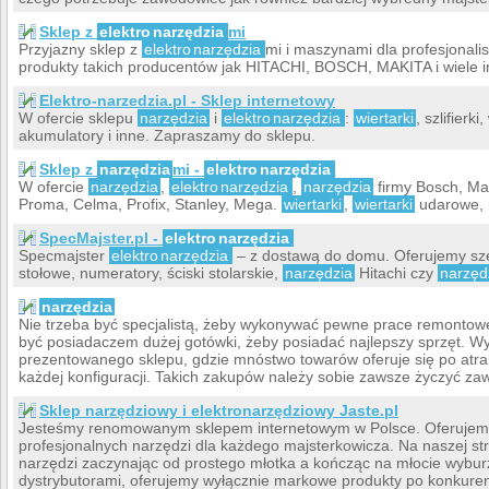
Sklep z
elektro
narzędzia
mi
Przyjazny sklep z
elektro
narzędzia
mi i maszynami dla profesjonali
produkty takich producentów jak HITACHI, BOSCH, MAKITA i wiele i
Elektro-narzedzia.pl - Sklep internetowy
W ofercie sklepu
narzędzia
i
elektro
narzędzia
:
wiertarki
, szlifierki
akumulatory i inne. Zapraszamy do sklepu.
Sklep z
narzędzia
mi -
elektro
narzędzia
W ofercie
narzędzia
,
elektro
narzędzia
,
narzędzia
firmy Bosch, Mak
Proma, Celma, Profix, Stanley, Mega.
wiertarki
,
wiertarki
udarowe, 
SpecMajster.pl -
elektro
narzędzia
Specmajster
elektro
narzędzia
– z dostawą do domu. Oferujemy sz
stołowe, numeratory, ściski stolarskie,
narzędzia
Hitachi czy
narzęd
narzędzia
Nie trzeba być specjalistą, żeby wykonywać pewne prace remontowe
być posiadaczem dużej gotówki, żeby posiadać najlepszy sprzęt. Wy
prezentowanego sklepu, gdzie mnóstwo towarów oferuje się po atr
każdej konfiguracji. Takich zakupów należy sobie zawsze życzyć za
Sklep narzędziowy i elektronarzędziowy Jaste.pl
Jesteśmy renomowanym sklepem internetowym w Polsce. Oferujemy
profesjonalnych narzędzi dla każdego majsterkowicza. Na naszej s
narzędzi zaczynając od prostego młotka a kończąc na młocie wybu
dystrybutorami, oferujemy wyłącznie markowe produkty po konkure