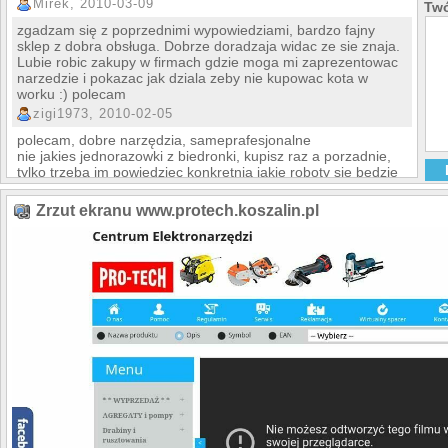
Mirek, 2010-03-09
Twó
zgadzam się z poprzednimi wypowiedziami, bardzo fajny
sklep z dobra obsługa. Dobrze doradzaja widac ze sie znaja.
Lubie robic zakupy w firmach gdzie moga mi zaprezentowac
narzedzie i pokazac jak dziala zeby nie kupowac kota w
worku :) polecam
zigi1973, 2010-02-05
polecam, dobre narzędzia, sameprafesjonalne
nie jakies jednorazowki z biedronki, kupisz raz a porzadnie,
tylko trzeba im powiedziec konkretnia jakie roboty sie bedzie
robio i pomogaja dobrac odpowiednia maszynke :)
Czarek75, 2010-01-20
Zrzut ekranu www.protech.koszalin.pl
polecam niwelatory i wiertarki, maja niezle promocje, szkoda
tylko ze tak daleko ode mnie maja siedzibe, ale jak latem
pojade na urlop nad morze to chetnie zobacze osobiscie ten
salon, na razie kupuje u nich przez neta.
Leny78, 2009-12-22
Bardzo fajny sklep, potrzebowałąm dobra wiertarke na
prezent dla meża za nieduze pieniadze, doradzili mi i wyslali
do Krakowa na drugi dzien. Przyjemna obsluga.
Magda, 2009-12-14
witam, moge polecic ta firme, niedawno moj bratanek
zagladal swoja firme z dofinansowania z Urzedu pracy,
doradzono nam fachowo bardzo dobry sprzet, dostalimy tez