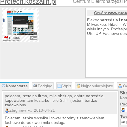
Protech.koszalin.pl
Centrum Elektronarzędzi
Otwórz
www.prote
Elektro
narzędzia
i
na
Milwaukee, Hitachi, W
wielu innych. Profesj
UE i UP. Fachowe dor
16 lat/a
Mini
Komentarze
Podgląd
Wpis
Najpopularniejsze
O
Sko
polecam, rzetelna firma, mila obsluga, dobre narzedzia,
Kom
kupowalem tam kosiarke i pile Stihl, i jestem bardzo
Pod
zadowolony
Zbigniew F., 2010-04-21
Two
Polecam, szbka wysylka i towar zgodny z zamowieniem,
fachowe doradztwo i mila obsluga