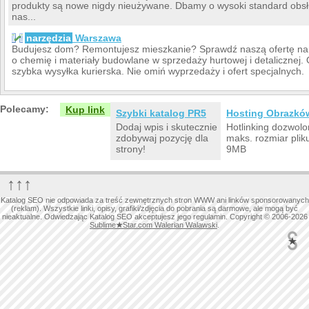
produkty są nowe nigdy nieużywane. Dbamy o wysoki standard obsłu
nas...
narzędzia
Warszawa
Budujesz dom? Remontujesz mieszkanie? Sprawdź naszą ofertę nar
o chemię i materiały budowlane w sprzedaży hurtowej i detalicznej.
szybka wysyłka kurierska. Nie omiń wyprzedaży i ofert specjalnych.
Polecamy:
Kup link
Szybki katalog PR5
Hosting Obrazkó
Dodaj wpis i skutecznie
Hotlinking dozwolo
zdobywaj pozycję dla
maks. rozmiar plik
strony!
9MB
↑↑↑
Katalog SEO nie odpowiada za treść zewnętrznych stron WWW ani linków sponsorowanych
(reklam). Wszystkie linki, opisy, grafiki/zdjęcia do pobrania są darmowe, ale mogą być
nieaktualne. Odwiedzając Katalog SEO akceptujesz jego regulamin. Copyright © 2006-2026
Sublime
★
Star.com Walerian Walawski
.