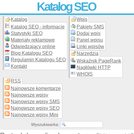
Katalog SEO
Katalog
Wpis
Skuteczna i
etyczna
promocja stron WWW –
dodaj stronę
do
moderowanego katalogu za darmo!
Katalog SEO - informacje
Pakiety SMS
Statystyki SEO
Dodaj wpis
Materiały reklamowe
Panel wpisu
Odwiedzający online
Linki wpisów
Blog Katalogu SEO
Narzędzia
Regulamin Katalogu SEO
Wskaźnik PageRank
Kontakt
Nagłówki HTTP
WHOIS
RSS
Najnowsze komentarze
Najnowsze wpisy
Najnowsze wpisy SMS
Najnowsze wpisy SEO
Najnowsze wpisy Mini
Wyszukiwarka: