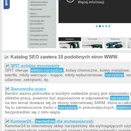
lepsze ceny niz na półce. Bardzo mila obsluga i
najwazniejsze duzy wybor narzedzi profesjolanych a nie
jakias chinszczyzna typu castorama czy macro
Bronisław, 2009-12-10
Katalog SEO zawiera 10 podobnych stron WWW:
SPIT solidne mocowanie
SPIT oferuje:
elektro
narzędzia
, kotwy chemiczne, kotwy metalowe
wiertła, młoty wiercąco - kujące, młoty wyburzeniowe,
narzędzia
, t
udarowe, zakrętarki, itp.
Stanowisko pracy
Bardzo ważna jednostka w każdym zakładzie pracy jest stanowisko p
efektów pracy, powinno być wyposażone w odpowiednie
narzędzia
na ten temat dowiesz się ze strony internetowej 3ARM, która w całoś
Są tu zamieszczone treści o
narzędzia
ch pneumatycznych,
elektro
bezpośrednio się z nimi wiąże.
Kammar24 -
narzędzia
dla wymagających
Kammar24 to internetowy sklep narzędziowy dla wymagających uży
czego potrzebuje zawodowiec jak również bardziej wybredny majste