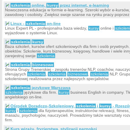
szkolenia
online,
kursy
przez internet, e-learning
Nowoczesna edukacja w formie e-learning. Szeroki wybór e-kursów,
zawodowy i osobisty. Zwiększ swoje szanse na rynku pracy poprze
Linux -
szkolenia
on-line
Linux Expert PL - profesjonalna baza wiedzy,
kursy
online i
szkolen
wyjazdowe o systemie Linux.
szkolenia
kursy
Baza szkoleń, kursów ofert szkoleniowych dla firm i osób prywtnych. 
obiektów. Szkolenie, kurs biznesowy, księgowy, handlowe i wiele in
zarejestruj swoje
szkolenia
szkolenia
biznesowe
Strona Grupy Trenerskiej - zespołu trenerów NLP, coachów, nauczyci
oferujących
szkolenia
,
szkolenia
biznesowe
,
szkolenia
NLP. Grupa 
szkoleniowej realizowana przez najlepszych specjalistów.
szkolenia
językowe Warszawa
szkolenia
językowe dla firm.
kursy
business English in company. T
angielskiego on-line.
Ośrodek Doradczo-Szkoleniowy,
szkolenia
i
kursy
- Rzesz
kursy
i
szkolenia
dla fizjoterapeutów, instruktorów rekreacji, fitness
masażu, psychologów, nauczycieli. Prowadzimy także warsztaty roz
firm.
Kurs wizażu, fryzjerstwa, stylizacji paznokci