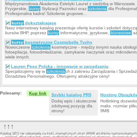
Międzynarodowa Akademia Estetyki Laurel z siedzibą w Warszawie
Fryzjerskie,
kursy
Stylizacji Paznokci oraz
szkolenia
dla Profesjonal
Profesjonalna kadra! Szkolenie grupowe...
kursy
dokształcające
Nasz internetowy katalog prezentuje ofertę kursów i szkoleń dotycz
kursów BHP, poprzez
kursy
informatyczne, językowe,
biznesowe
aż
kursy
kosmetyczne Cosmobelle Tychy
Nowoczesne
szkolenia
kosmetyczne - między innymi nauka obsługi
fotoepilacja, fotoodmładzanie, zamykanie naczynek oraz mikroderm
wiele innych.
Lauren Peso Polska - innowacje w zarządzaniu
Specjalizujemy się w
szkolenia
ch z zakresu Zarządzania i Sprzedaż
Doradztwa Personalnego. Oferujemy atrakcyjne ceny!
Polecamy:
Kup link
Szybki katalog PR5
Hosting Obrazkó
Dodaj wpis i skutecznie
Hotlinking dozwolo
zdobywaj pozycję dla
maks. rozmiar plik
strony!
9MB
↑↑↑
Katalog SEO nie odpowiada za treść zewnętrznych stron WWW ani linków sponsorowanych