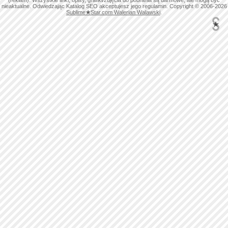
(reklam). Wszystkie linki, opisy, grafiki/zdjęcia do pobrania są darmowe, ale mogą być
nieaktualne. Odwiedzając Katalog SEO akceptujesz jego regulamin. Copyright © 2006-2026
Sublime
★
Star.com Walerian Walawski
.