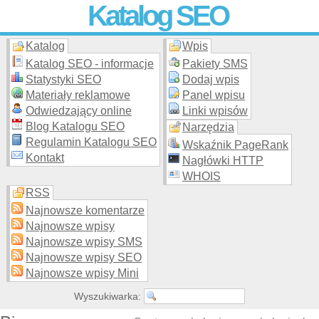
Katalog SEO
Katalog
Wpis
Skuteczna i
etyczna
promocja stron WWW –
dodaj stronę
do
moderowanego katalogu za darmo!
Katalog SEO - informacje
Pakiety SMS
Statystyki SEO
Dodaj wpis
Materiały reklamowe
Panel wpisu
Odwiedzający online
Linki wpisów
Blog Katalogu SEO
Narzędzia
Regulamin Katalogu SEO
Wskaźnik PageRank
Kontakt
Nagłówki HTTP
WHOIS
RSS
Najnowsze komentarze
Najnowsze wpisy
Najnowsze wpisy SMS
Najnowsze wpisy SEO
Najnowsze wpisy Mini
Wyszukiwarka: