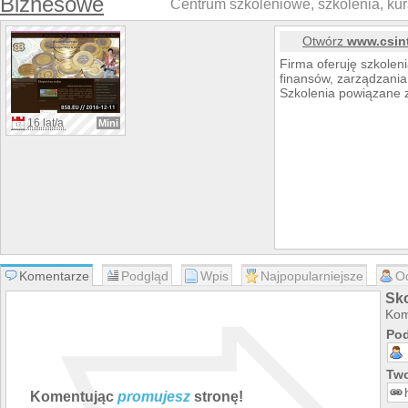
Biznesowe
Centrum szkoleniowe, szkolenia, kurs
Otwórz
www.csint
Firma oferuję szkolenia
finansów, zarządzania,
Szkolenia powiązane z
16 lat/a
Mini
Komentarze
Podgląd
Wpis
Najpopularniejsze
O
Sko
Kom
Pod
Two
Komentując
promujesz
stronę!