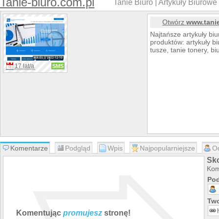
Tanie-biuro.com.pl
Tanie Biuro | Artykuły Biurowe |
Otwórz
www.tanie
Najtańsze artykuły biu
produktów: artykuły bi
tusze, tanie tonery, 
17 lat/a
SMS
Komentarze
Podgląd
Wpis
Najpopularniejsze
O
Sko
Kom
Pod
Two
Komentując
promujesz
stronę!