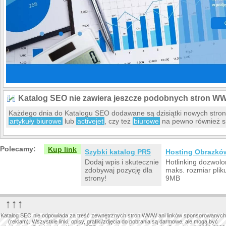
Katalog SEO nie zawiera jeszcze podobnych stron W
Każdego dnia do Katalogu SEO dodawane są dzisiątki nowych stro
artykuły biurowe
lub
activejet
, czy też
biurowe
na pewno również si
Polecamy:
Kup link
Szybki katalog PR5
Hosting Obrazkó
Dodaj wpis i skutecznie
Hotlinking dozwolo
zdobywaj pozycję dla
maks. rozmiar plik
strony!
9MB
↑↑↑
Katalog SEO nie odpowiada za treść zewnętrznych stron WWW ani linków sponsorowanych
(reklam). Wszystkie linki, opisy, grafiki/zdjęcia do pobrania są darmowe, ale mogą być