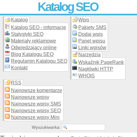
Katalog SEO
Katalog
Wpis
Skuteczna i
etyczna
promocja stron WWW –
dodaj stronę
do
moderowanego katalogu za darmo!
Katalog SEO - informacje
Pakiety SMS
Statystyki SEO
Dodaj wpis
Materiały reklamowe
Panel wpisu
Odwiedzający online
Linki wpisów
Blog Katalogu SEO
Narzędzia
Regulamin Katalogu SEO
Wskaźnik PageRank
Kontakt
Nagłówki HTTP
WHOIS
RSS
Najnowsze komentarze
Najnowsze wpisy
Najnowsze wpisy SMS
Najnowsze wpisy SEO
Najnowsze wpisy Mini
Wyszukiwarka: