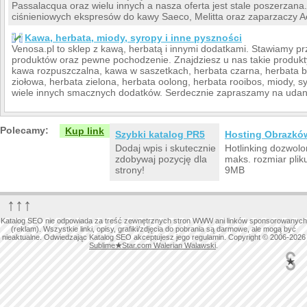
Passalacqua oraz wielu innych a nasza oferta jest stale poszerzan
ciśnieniowych ekspresów do kawy Saeco, Melitta oraz zaparzaczy Ae
Kawa, herbata, miody, syropy i inne pyszności
Venosa.pl to sklep z kawą, herbatą i innymi dodatkami. Stawiamy p
produktów oraz pewne pochodzenie. Znajdziesz u nas takie produkty
kawa rozpuszczalna, kawa w saszetkach, herbata czarna, herbata b
ziołowa, herbata zielona, herbata oolong, herbata rooibos, miody, s
wiele innych smacznych dodatków. Serdecznie zapraszamy na udan
Polecamy:
Kup link
Szybki katalog PR5
Hosting Obrazkó
Dodaj wpis i skutecznie
Hotlinking dozwolo
zdobywaj pozycję dla
maks. rozmiar plik
strony!
9MB
↑↑↑
Katalog SEO nie odpowiada za treść zewnętrznych stron WWW ani linków sponsorowanych
(reklam). Wszystkie linki, opisy, grafiki/zdjęcia do pobrania są darmowe, ale mogą być
nieaktualne. Odwiedzając Katalog SEO akceptujesz jego regulamin. Copyright © 2006-2026
Sublime
★
Star.com Walerian Walawski
.