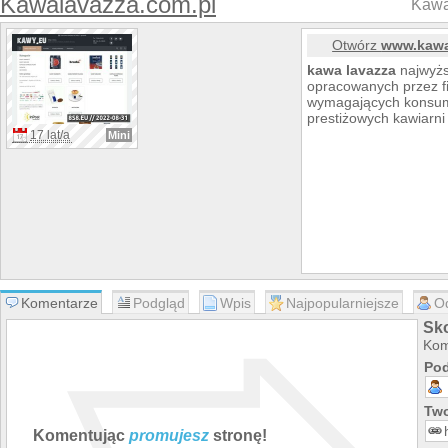
Kawalavazza.com.pl
Kawa
Otwórz
www.kawa
kawa
lavazza
najwyżs
opracowanych przez 
wymagających konsume
prestiżowych kawiarni i
17 lat/a
Mini
Komentarze
Podgląd
Wpis
Najpopularniejsze
O
Sk
Kom
Pod
Two
Komentując
promujesz
stronę!