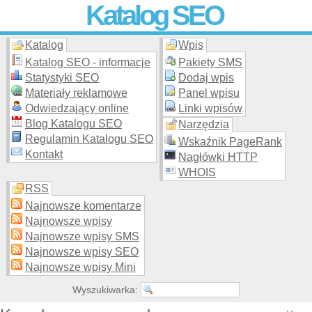
Katalog SEO
Katalog
Wpis
Skuteczna i
etyczna
promocja stron WWW –
dodaj stronę
do
moderowanego katalogu za darmo!
Katalog SEO - informacje
Pakiety SMS
Statystyki SEO
Dodaj wpis
Materiały reklamowe
Panel wpisu
Odwiedzający online
Linki wpisów
Blog Katalogu SEO
Narzędzia
Regulamin Katalogu SEO
Wskaźnik PageRank
Kontakt
Nagłówki HTTP
WHOIS
RSS
Najnowsze komentarze
Najnowsze wpisy
Najnowsze wpisy SMS
Najnowsze wpisy SEO
Najnowsze wpisy Mini
Wyszukiwarka: