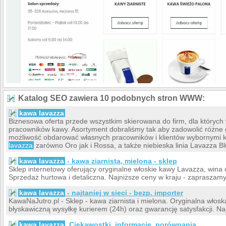
Katalog SEO zawiera 10 podobnych stron WWW:
kawa lavazza
Biznesowa oferta przede wszystkim skierowana do firm, dla których
pracowników kawy. Asortyment dobraliśmy tak aby zadowolić różne 
możliwość obdarować własnych pracowników i klientów wybornymi
lavazza
zarówno Oro jak i Rossa, a także niebieska linia Lavazza Bl
kawa lavazza
- kawa ziarnista, mielona - sklep
Sklep internetowy oferujący oryginalne włoskie kawy Lavazza, wina 
Sprzedaż hurtowa i detaliczna. Najniższe ceny w kraju - zapraszam
kawa lavazza
- najtaniej w sieci - bezp. importer
KawaNaJutro.pl - Sklep - kawa ziarnista i mielona. Oryginalna włos
błyskawiczną wysyłkę kurierem (24h) oraz gwarancję satysfakcji. Naj
kawa lavazza
. Ciekawostki, informacje, porównania