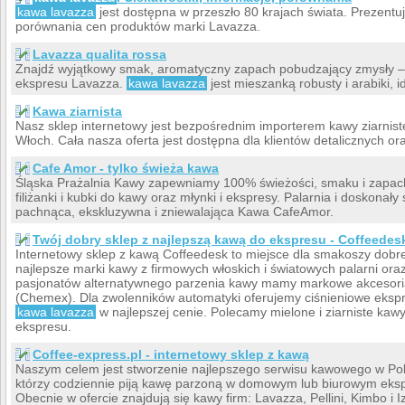
kawa lavazza
jest dostępna w przeszło 80 krajach świata. Prezentu
porównania cen produktów marki Lavazza.
Lavazza qualita rossa
Znajdź wyjątkowy smak, aromatyczny zapach pobudzający zmysły – j
ekspresu Lavazza.
kawa lavazza
jest mieszanką robusty i arabiki, 
Kawa ziarnista
Nasz sklep internetowy jest bezpośrednim importerem kawy ziarniste
Włoch. Cała nasza oferta jest dostępna dla klientów detalicznych o
Cafe Amor - tylko świeża kawa
Śląska Prażalnia Kawy zapewniamy 100% świeżości, smaku i zapach
filiżanki i kubki do kawy oraz młynki i ekspresy. Palarnia i doskonał
pachnąca, ekskluzywna i zniewalająca Kawa CafeAmor.
Twój dobry sklep z najlepszą kawą do ekspresu - Coffeedes
Internetowy sklep z kawą Coffeedesk to miejsce dla smakoszy dobre
najlepsze marki kawy z firmowych włoskich i światowych palarni oraz
pasjonatów alternatywnego parzenia kawy mamy markowe akcesori
(Chemex). Dla zwolenników automatyki oferujemy ciśnieniowe ekspr
kawa lavazza
w najlepszej cenie. Polecamy mielone i ziarniste kawy P
ekspresu.
Coffee-express.pl - internetowy sklep z kawą
Naszym celem jest stworzenie najlepszego serwisu kawowego w Pol
którzy codziennie piją kawę parzoną w domowym lub biurowym ekspre
Obecnie w ofercie znajdują się kawy firm: Lavazza, Pellini, Kimbo i I