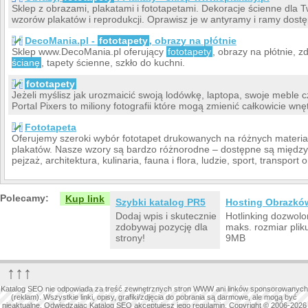
Sklep z obrazami, plakatami i fototapetami. Dekoracje ścienne dla 
wzorów plakatów i reprodukcji. Oprawisz je w antyramy i ramy dostę
DecoMania.pl -
fototapety
, obrazy na płótnie
Sklep www.DecoMania.pl oferujący
fototapety
, obrazy na płótnie, zd
ścianę
, tapety ścienne, szkło do kuchni.
fototapety
Jeżeli myślisz jak urozmaicić swoją lodówkę, laptopa, swoje meble czy
Portal Pixers to miliony fotografii które mogą zmienić całkowicie wn
Fototapeta
Oferujemy szeroki wybór fototapet drukowanych na różnych materia
plakatów. Nasze wzory są bardzo różnorodne – dostępne są między
pejzaż, architektura, kulinaria, fauna i flora, ludzie, sport, transport
Polecamy:
Kup link
Szybki katalog PR5
Hosting Obrazkó
Dodaj wpis i skutecznie
Hotlinking dozwolo
zdobywaj pozycję dla
maks. rozmiar plik
strony!
9MB
↑↑↑
Katalog SEO nie odpowiada za treść zewnętrznych stron WWW ani linków sponsorowanych
(reklam). Wszystkie linki, opisy, grafiki/zdjęcia do pobrania są darmowe, ale mogą być
nieaktualne. Odwiedzając Katalog SEO akceptujesz jego regulamin. Copyright © 2006-2026