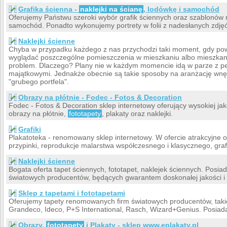
Grafika ścienna -
naklejki na ścianę
, lodówkę i samochód
Oferujemy Państwu szeroki wybór grafik ściennych oraz szablonów m
samochód. Ponadto wykonujemy portrety w folii z nadesłanych zdjęć
Naklejki ścienne
Chyba w przypadku każdego z nas przychodzi taki moment, gdy po
wyglądać poszczególne pomieszczenia w mieszkaniu albo mieszkania
problem. Dlaczego? Plany nie w każdym momencie idą w parze z p
majątkowymi. Jednakże obecnie są takie sposoby na aranżację wnęt
"grubego portfela".
Obrazy na płótnie - Fodec - Fotos & Decoration
Fodec - Fotos & Decoration sklep internetowy oferujący wysokiej ja
obrazy na płótnie,
fototapety
, plakaty oraz naklejki.
Grafiki
Plakatoteka - renomowany sklep internetowy. W ofercie atrakcyjne o
przypinki, reprodukcje malarstwa współczesnego i klasycznego, grafik
Naklejki ścienne
Bogata oferta tapet ściennych, fototapet, naklejek ściennych. Posi
światowych producentów, będących gwarantem doskonałej jakości i
Sklep z tapetami i fototapetami
Oferujemy tapety renomowanych firm światowych producentów, takich
Grandeco, Ideco, P+S International, Rasch, Wizard+Genius. Posia
Obrazy,
fototapety
i Plakaty - sklep www.eplakaty.pl