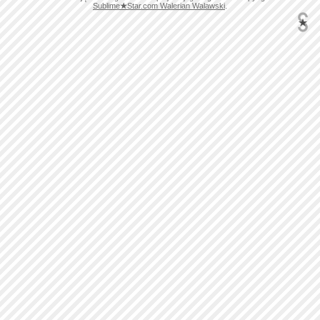
Sublime
★
Star.com Walerian Walawski
.