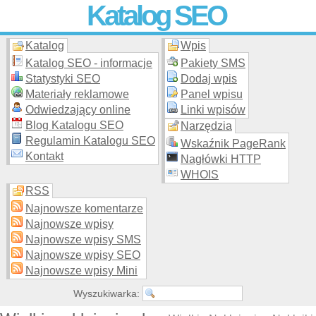
Katalog SEO
Katalog
Wpis
Skuteczna i
etyczna
promocja stron WWW –
dodaj stronę
do
moderowanego katalogu za darmo!
Katalog SEO - informacje
Pakiety SMS
Statystyki SEO
Dodaj wpis
Materiały reklamowe
Panel wpisu
Odwiedzający online
Linki wpisów
Blog Katalogu SEO
Narzędzia
Regulamin Katalogu SEO
Wskaźnik PageRank
Kontakt
Nagłówki HTTP
WHOIS
RSS
Najnowsze komentarze
Najnowsze wpisy
Najnowsze wpisy SMS
Najnowsze wpisy SEO
Najnowsze wpisy Mini
Wyszukiwarka: