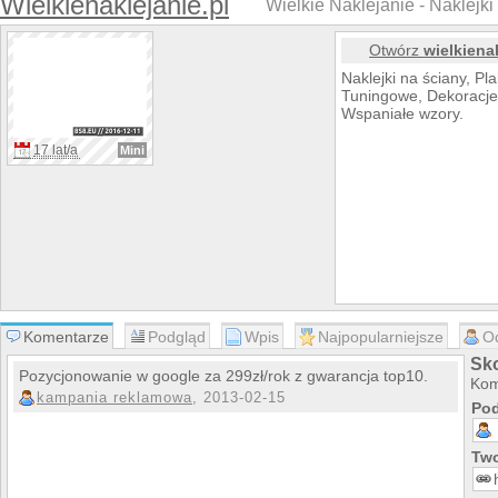
Wielkienaklejanie.pl
Wielkie Naklejanie - Naklejki
Otwórz
wielkiena
Naklejki na ściany, Pla
Tuningowe, Dekoracje 
Wspaniałe wzory.
17 lat/a
Mini
Komentarze
Podgląd
Wpis
Najpopularniejsze
O
Sko
Pozycjonowanie w google za 299zł/rok z gwarancja top10.
Kom
kampania reklamowa
, 2013-02-15
Pod
Two