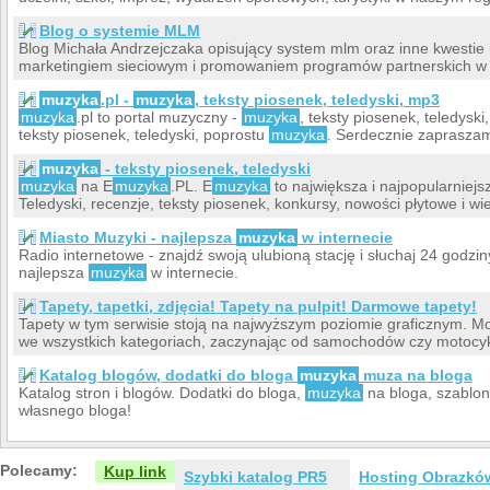
Blog o systemie MLM
Blog Michała Andrzejczaka opisujący system mlm oraz inne kwestie
marketingiem sieciowym i promowaniem programów partnerskich w I
muzyka
.pl -
muzyka
, teksty piosenek, teledyski, mp3
muzyka
.pl to portal muzyczny -
muzyka
, teksty piosenek, teledyski
teksty piosenek, teledyski, poprostu
muzyka
. Serdecznie zaprasza
muzyka
- teksty piosenek, teledyski
muzyka
na E
muzyka
.PL. E
muzyka
to największa i najpopularniej
Teledyski, recenzje, teksty piosenek, konkursy, nowości płytowe i wie
Miasto Muzyki - najlepsza
muzyka
w internecie
Radio internetowe - znajdź swoją ulubioną stację i słuchaj 24 godz
najlepsza
muzyka
w internecie.
Tapety, tapetki, zdjęcia! Tapety na pulpit! Darmowe tapety!
Tapety w tym serwisie stoją na najwyższym poziomie graficznym. M
we wszystkich kategoriach, zaczynając od samochodów czy motocykl
Katalog blogów, dodatki do bloga
muzyka
muza na bloga
Katalog stron i blogów. Dodatki do bloga,
muzyka
na bloga, szablon
własnego bloga!
Polecamy:
Kup link
Szybki katalog PR5
Hosting Obrazkó