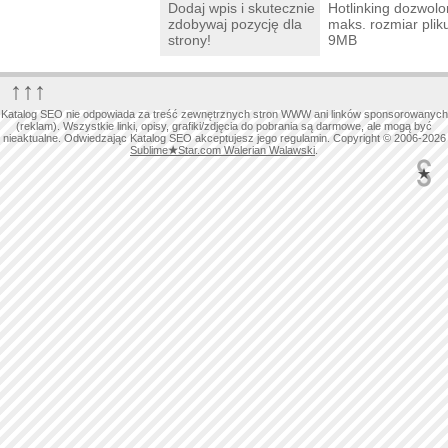
Dodaj wpis i skutecznie
Hotlinking dozwolo
zdobywaj pozycję dla
maks. rozmiar plik
strony!
9MB
↑↑↑
Katalog SEO nie odpowiada za treść zewnętrznych stron WWW ani linków sponsorowanych
(reklam). Wszystkie linki, opisy, grafiki/zdjęcia do pobrania są darmowe, ale mogą być
nieaktualne. Odwiedzając Katalog SEO akceptujesz jego regulamin. Copyright © 2006-2026
Sublime
★
Star.com Walerian Walawski
.