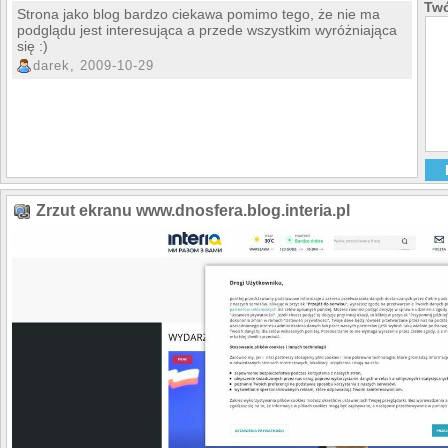
Twó
Strona jako blog bardzo ciekawa pomimo tego, że nie ma
podglądu jest interesująca a przede wszystkim wyróżniająca
się :)
darek, 2009-10-29
Zrzut ekranu www.dnosfera.blog.interia.pl