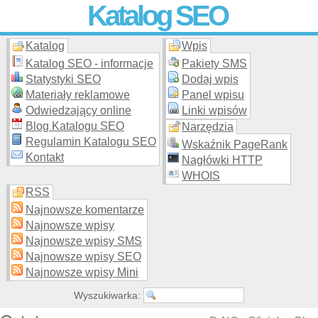
Katalog SEO
Katalog
Wpis
Skuteczna i
etyczna
promocja stron WWW –
dodaj stronę
do
moderowanego katalogu za darmo!
Katalog SEO - informacje
Pakiety SMS
Statystyki SEO
Dodaj wpis
Materiały reklamowe
Panel wpisu
Odwiedzający online
Linki wpisów
Blog Katalogu SEO
Narzędzia
Regulamin Katalogu SEO
Wskaźnik PageRank
Kontakt
Nagłówki HTTP
WHOIS
RSS
Najnowsze komentarze
Najnowsze wpisy
Najnowsze wpisy SMS
Najnowsze wpisy SEO
Najnowsze wpisy Mini
Wyszukiwarka: