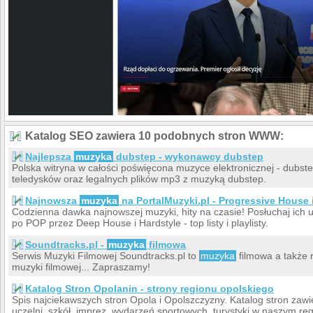
Katalog SEO zawiera 10 podobnych stron WWW:
Najlepsza
muzyka
dubstep - wykonawcy dubstep
Polska witryna w całości poświęcona muzyce elektronicznej - dubst
teledysków oraz legalnych plików mp3 z muzyką dubstep.
Najnowsza
muzyka
na PortalMuzyki.pl - Progressive House 
Codzienna dawka najnowszej muzyki, hity na czasie! Posłuchaj ich u
po POP przez Deep House i Hardstyle - top listy i playlisty.
Soundtracks.pl -
muzyka
filmowa
Serwis Muzyki Filmowej Soundtracks.pl to
muzyka
filmowa a także 
muzyki filmowej... Zapraszamy!
Katalog Stron Opolanin - strony regionu opolskiego
Spis najciekawszych stron Opola i Opolszczyzny. Katalog stron zawi
uczelni, szkół, imprez, wydarzeń sportowych, turystyki w naszym regi