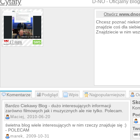
Cytaty
D-NO - Oficjalny Blog 
Otwórz
www.dnosf
Chcesz poznać niekon
znajdzie coś dla siebie
Znajdziecie w nim wsz
17 lat/a
SMS
Komentarze
Podgląd
Wpis
Najpopularniejsze
O
Sko
Bardzo Ciekawy Blog - dużo interesujących informacji
Kom
zarówno filmowych jak i muzycznych ale nie tylko. Polecam.
Pod
Maciej, 2010-06-20
świetna blog wiele interesujących w nim rzeczy znajduje się :)
Two
- POLECAM
marek, 2009-10-31