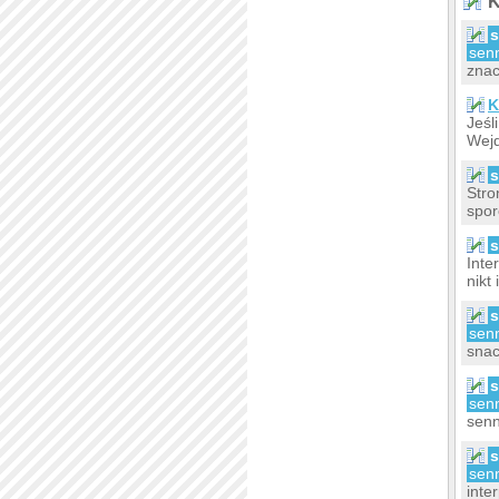
K
s
sen
znac
K
Jeśl
Wejd
s
Stro
spor
s
Inte
nikt
s
sen
snac
s
sen
senn
s
sen
inte