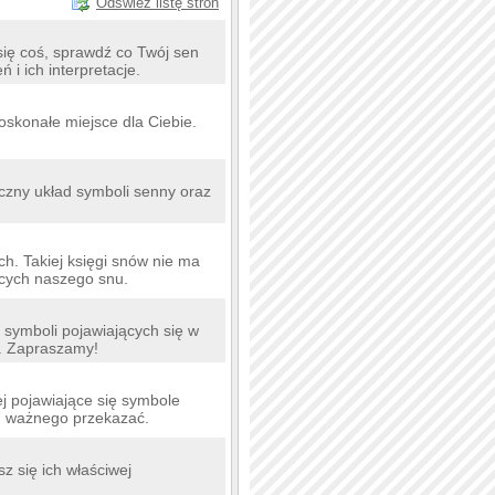
Odśwież listę stron
się coś, sprawdź co Twój sen
 i ich interpretacje.
oskonałe miejsce dla Ciebie.
czny układ symboli senny oraz
. Takiej księgi snów nie ma
ących naszego snu.
 symboli pojawiających się w
e. Zapraszamy!
ej pojawiające się symbole
m ważnego przekazać.
z się ich właściwej