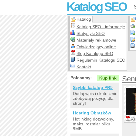
Katalog SEO
Katalog
Katalog SEO - informacje
Statystyki SEO
Materiały reklamowe
Odwiedzający online
Blog Katalogu SEO
Regulamin Katalogu SEO
Kontakt
Senn
Polecamy:
Kup link
Szybki katalog PR5
Dodaj wpis i skutecznie
zdobywaj pozycję dla
strony!
Hosting Obrazków
19 
Hotlinking dozwolony,
maks. rozmiar pliku
9MB