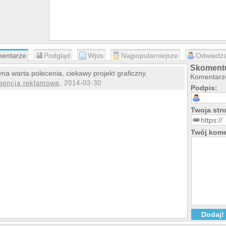
entarze
Podgląd
Wpis
Najpopularniejsze
Odwiedza
Skomentu
yna warta polecenia, ciekawy projekt graficzny.
Komentarze
gencja reklamowa
, 2014-03-30
Podpis:
Twoja st
Twój kome