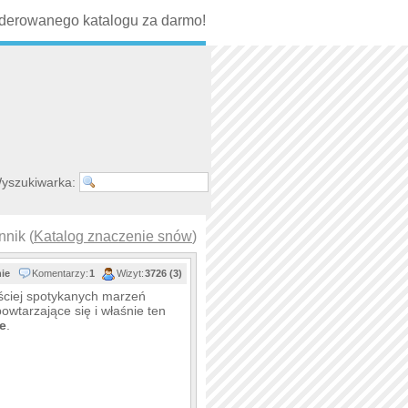
erowanego katalogu za darmo!
yszukiwarka:
nnik (
Katalog znaczenie snów
)
nie
Komentarzy:
1
Wizyt:
3726 (3)
ściej spotykanych marzeń
owtarzające się i właśnie ten
e
.