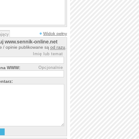
Widok pełny
jący
j www.sennik-online.net
 / opinie publikowane są
od razu
.
Imię lub temat
rona WWW:
Opcjonalnie
ntarz: