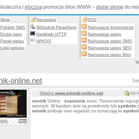
Skuteczna i
etyczna
promocja stron WWW –
dodaj stronę
do mod
Wpis
Narzędzia
RSS
Pakiety SMS
Wskaźnik PageRank
Najnowsze komentarze
Dodaj wpis
Nagłówki HTTP
Najnowsze wpisy
Panel wpisu
WHOIS
Najnowsze wpisy SMS
Linki wpisów
Najnowsze wpisy SEO
Najnowsze wpisy Mini
W
ik-online.net
Se
Otwórz
www.sennik-online.net
SSL:
sennik
Online -
znaczenie
snów. Tłumaczenie najczę
sennych. W każdym śnie są przedmioty lub
symbole
p
sennik
próbuje nam wyjaśnić co oznaczają te
symbol
lat/a
Mini