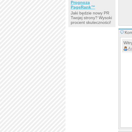
Prognoza
PageRank™
Jaki będzie nowy PR
Twojej strony? Wysoki
procent skuteczności!
Kom
Witr
A