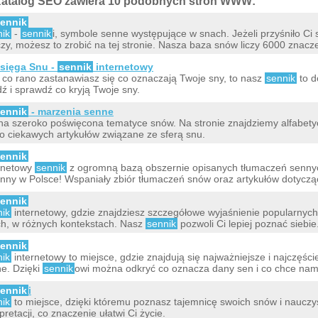
atalog SEO zawiera 10 podobnych stron WWW:
ennik
nik
-
sennik
i, symbole senne występujące w snach. Jeżeli przyśniło Ci 
zy, możesz to zrobić na tej stronie. Nasza baza snów liczy 6000 znaczeń
sięga Snu -
sennik
internetowy
i co rano zastanawiasz się co oznaczają Twoje sny, to nasz
sennik
to d
ź i sprawdź co kryją Twoje sny.
ennik
- marzenia senne
na szeroko poświęcona tematyce snów. Na stronie znajdziemy alfabety
o ciekawych artykułów związane ze sferą snu.
ennik
rnetowy
sennik
z ogromną bazą obszernie opisanych tłumaczeń sennych
 inny w Polsce! Wspaniały zbiór tłumaczeń snów oraz artykułów dotycz
ennik
nik
internetowy, gdzie znajdziesz szczegółowe wyjaśnienie popularnych
h, w różnych kontekstach. Nasz
sennik
pozwoli Ci lepiej poznać siebi
ennik
nik
internetowy to miejsce, gdzie znajdują się najważniejsze i najczęści
e. Dzięki
sennik
owi można odkryć co oznacza dany sen i co chce na
ennik
i
nik
to miejsce, dzięki któremu poznasz tajemnicę swoich snów i nauczys
rpretacji, co znaczenie ułatwi Ci życie.