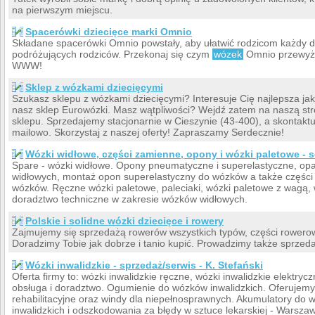
na pierwszym miejscu.
Spacerówki dziecięce marki Omnio
Składane spacerówki Omnio powstały, aby ułatwić rodzicom każdy dz
podróżujących rodziców. Przekonaj się czym
wózek
Omnio przewyżs
WWW!
Sklep z wózkami dziecięcymi
Szukasz sklepu z wózkami dziecięcymi? Interesuje Cię najlepsza ja
nasz sklep Eurowózki. Masz wątpliwości? Wejdź zatem na naszą stro
sklepu. Sprzedajemy stacjonarnie w Cieszynie (43-400), a skontaktuj
mailowo. Skorzystaj z naszej oferty! Zapraszamy Serdecznie!
Wózki widłowe, części zamienne, opony i wózki paletowe - s
Spare - wózki widłowe. Opony pneumatyczne i superelastyczne, opa
widłowych, montaż opon superelastyczny do wózków a także części 
wózków. Ręczne wózki paletowe, paleciaki, wózki paletowe z wagą, 
doradztwo techniczne w zakresie wózków widłowych.
Polskie i solidne wózki dziecięce i rowery
Zajmujemy się sprzedażą rowerów wszystkich typów, części rowero
Doradzimy Tobie jak dobrze i tanio kupić. Prowadzimy także sprzed
Wózki inwalidzkie - sprzedaż/serwis - K. Stefański
Oferta firmy to: wózki inwalidzkie ręczne, wózki inwalidzkie elekt
obsługa i doradztwo. Ogumienie do wózków inwalidzkich. Oferujem
rehabilitacyjne oraz windy dla niepełnosprawnych. Akumulatory do 
inwalidzkich i odszkodowania za błędy w sztuce lekarskiej - Warsza