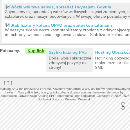
Wózki widłowe serwis, sprzedaż i wynajem. Gdynia
Zajmujemy się sprzedażą wózków widłowych i części zamiennych, 
sztaplarek oraz maszyn budowlanych. W swojej ofercie posiadamy 
Stabilizatory kolana OPPO oraz stetoskop Littmann
W naszym sklepie wyszukasz stabilizatory zrobione z oddychającego
do ochrony, wzmacniania i ogrzewania stawu. Stabilizator kolana uma
Polecamy:
Kup link
Szybki katalog PR5
Hosting Obrazkó
Dodaj wpis i skutecznie
Hotlinking dozwolo
zdobywaj pozycję dla
maks. rozmiar plik
strony!
9MB
↑↑↑
Katalog SEO nie odpowiada za treść zewnętrznych stron WWW ani linków sponsorowanych
(reklam). Wszystkie linki, opisy, grafiki/zdjęcia do pobrania są darmowe, ale mogą być
nieaktualne. Odwiedzając Katalog SEO akceptujesz jego regulamin. Copyright © 2006-2026
Sublime
★
Star.com Walerian Walawski
.