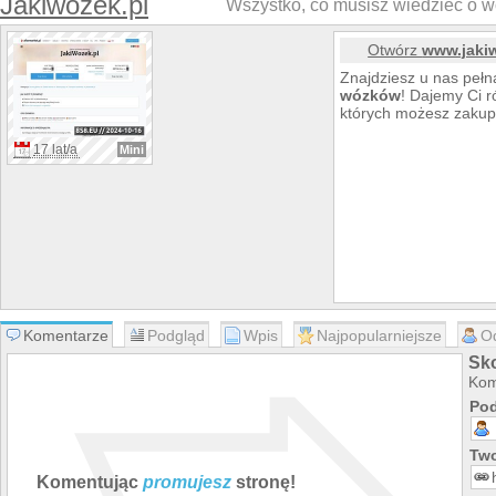
Jakiwozek.pl
Wszystko, co musisz wiedzieć o w
Otwórz
www.jaki
Znajdziesz u nas pełn
wózków
! Dajemy Ci r
których możesz zakup
17 lat/a
Mini
Komentarze
Podgląd
Wpis
Najpopularniejsze
O
Sk
Kom
Pod
Two
Komentując
promujesz
stronę!