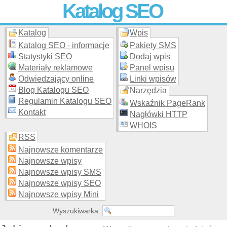
Katalog SEO
Katalog
Wpis
Skuteczna i
etyczna
promocja stron WWW –
dodaj stronę
do
moderowanego katalogu za darmo!
Katalog SEO - informacje
Pakiety SMS
Statystyki SEO
Dodaj wpis
Materiały reklamowe
Panel wpisu
Odwiedzający online
Linki wpisów
Blog Katalogu SEO
Narzędzia
Regulamin Katalogu SEO
Wskaźnik PageRank
Kontakt
Nagłówki HTTP
WHOIS
RSS
Najnowsze komentarze
Najnowsze wpisy
Najnowsze wpisy SMS
Najnowsze wpisy SEO
Najnowsze wpisy Mini
Wyszukiwarka: