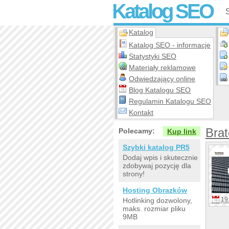
Katalog SEO
Katalog
Katalog SEO - informacje
Statystyki SEO
Materiały reklamowe
Odwiedzający online
Blog Katalogu SEO
Regulamin Katalogu SEO
Kontakt
Brat
Polecamy:
Kup link
Szybki katalog PR5
Dodaj wpis i skutecznie
zdobywaj pozycję dla
strony!
Hosting Obrazków
19 
Hotlinking dozwolony,
maks. rozmiar pliku
9MB