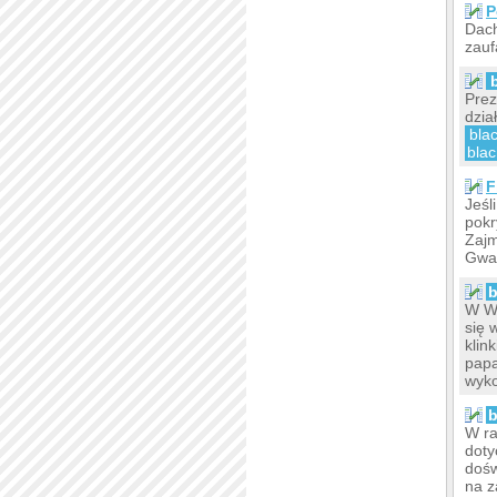
P
Dach
zauf
Prez
dzia
bla
bla
F
Jeśl
pokr
Zajm
Gwar
b
W Wo
się 
klin
papa
wyko
b
W ra
doty
dośw
na z