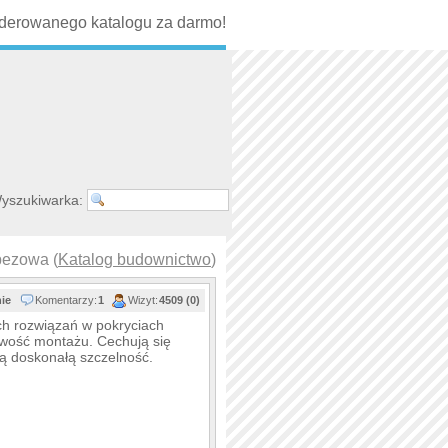
erowanego katalogu za darmo!
yszukiwarka:
pezowa (
Katalog budownictwo
)
nie
Komentarzy:
1
Wizyt:
4509 (0)
ch rozwiązań w pokryciach
twość montażu. Cechują się
ą doskonałą szczelność.