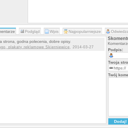
entarze
Podgląd
Wpis
Najpopularniejsze
Odwiedza
Skomentu
a strona, godna polecenia, dobre opisy.
Komentarze
ogo, plakaty reklamowe Skierniewice
, 2014-03-27
Podpis:
Twoja st
Twój kome