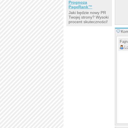
Prognoza
PageRank™
Jaki będzie nowy PR
Twojej strony? Wysoki
procent skuteczności!
Kom
Fajn
L