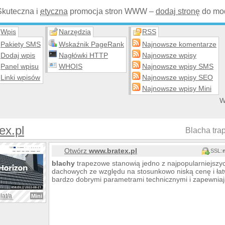
Skuteczna i
etyczna
promocja stron WWW –
dodaj stronę
do mod
Wpis
Narzędzia
RSS
Pakiety SMS
Wskaźnik PageRank
Najnowsze komentarze
Dodaj wpis
Nagłówki HTTP
Najnowsze wpisy
Panel wpisu
WHOIS
Najnowsze wpisy SMS
Linki wpisów
Najnowsze wpisy SEO
Najnowsze wpisy Mini
W
ex.pl
Blacha tra
Otwórz
www.bratex.pl
SSL:
blachy
trapezowe stanowią jedno z najpopularniejszy
dachowych ze względu na stosunkowo niską cenę i ła
bardzo dobrymi parametrami technicznymi i zapewniaj
lat/a
Mini