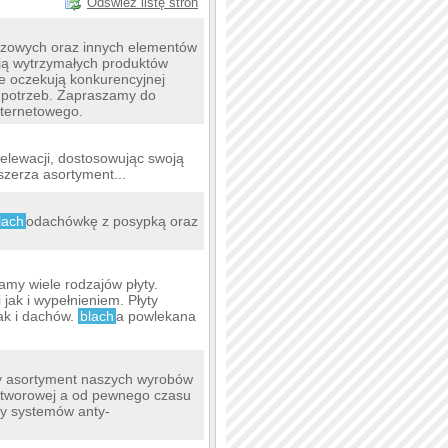
Odśwież listę stron
zowych oraz innych elementów
kują wytrzymałych produktów
 oczekują konkurencyjnej
h potrzeb. Zapraszamy do
nternetowego.
 elewacji, dostosowując swoją
szerza asortyment...
lach
odachówkę z posypką oraz
my wiele rodzajów płyty.
jak i wypełnieniem. Płyty
ak i dachów.
blach
a powlekana
my asortyment naszych wyrobów
 otworowej a od pewnego czasu
zy systemów anty-