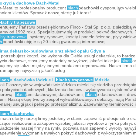
okrycia dachowe Dach-Metal
-Metal to profesjonalny producent
blach
odachówki dysponujący wielo
aniem klientów. Sprawdź naszą ofertę już teraz!
blach
y trapezowe
entujemy Państwu przedsiębiorstwo Finco - Stal Sp. z o.o. z siedzibą
łamy od 1992 roku. Specjalizujemy się w produkcji pokryć dachowych.
ch
y trapezowe
, systemy rynnowe, kasety i panele ścienne, płyty wielow
ch
odachówki objęte są 20-letnią gwarancją.internetowej.
irma dekarsko-budowlana oraz skład opału Gdynia
i potrzebujesz kogoś, kto wykona dla Ciebie usługi dekarskie, to bardzo
ycia dachowe, stosujemy materiały najwyższej jakości takie jak
blach
o
ujemy się także między innymi montażem orynnowania. Nasza firma dzi
antujemy najwyższą jakość usług.
lach
o dachówka łódzkie i
blach
y trapezowe
łódzkie
li Flaszczynie w województwie łódzkim mieści się siedziba przedsiębi
w pokryciach dachowych, kładzeniu dachów i wykonywaniu sytstemów d
kierową,
blach
ami dachowymi, dachówkami,
blach
o-dachówkami, dre
mi. Naszą ekipę tworzy zespół wykwalifikowanych dekarzy, mają Państ
nanej usługi jak i pełnego profesjonalizmu. Zapewniamy terminowość i
lach
odachówka
mach oferty naszej firmy jesteśmy w stanie zapewnić profesjonalne o
czące realizowania zakupów wysokiej jakości wyrobów z rynku pokryć 
iadczenie naszej firmy na rynku pozwala nam zapewnić wyroby najwyżs
apewnienie wykonania trwałych pokryć dachowych z wykorzystaniem 