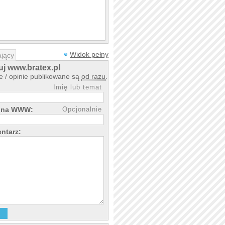
Widok pełny
jący
j www.bratex.pl
 / opinie publikowane są
od razu
.
Imię lub temat
rona WWW:
Opcjonalnie
ntarz: