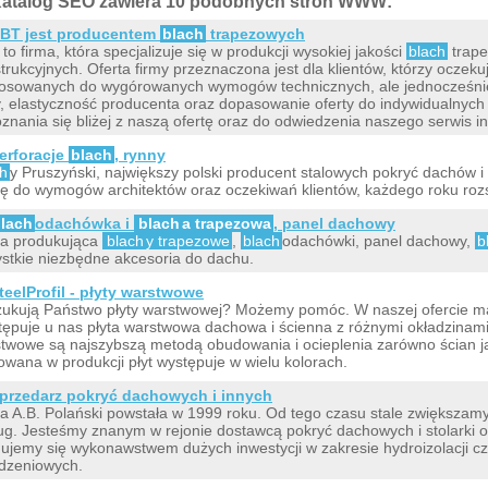
atalog SEO zawiera 10 podobnych stron WWW:
BT jest producentem
blach
trapezowych
to firma, która specjalizuje się w produkcji wysokiej jakości
blach
trape
trukcyjnych. Oferta firmy przeznaczona jest dla klientów, którzy ocze
osowanych do wygórowanych wymogów technicznych, ale jednocześnie
, elastyczność producenta oraz dopasowanie oferty do indywidualnyc
znania się bliżej z naszą ofertę oraz do odwiedzenia naszego serwis i
erforacje
blach
, rynny
ch
y Pruszyński, największy polski producent stalowych pokryć dachów i
tę do wymogów architektów oraz oczekiwań klientów, każdego roku roz
lach
odachówka i
blach
a trapezowa
, panel dachowy
a produkująca
blach
y trapezowe
,
blach
odachówki, panel dachowy,
b
stkie niezbędne akcesoria do dachu.
teelProfil - płyty warstwowe
ukują Państwo płyty warstwowej? Możemy pomóc. W naszej ofercie ma
ępuje u nas płyta warstwowa dachowa i ścienna z różnymi okładzinami 
twowe są najszybszą metodą obudowania i ocieplenia zarówno ścian j
owana w produkcji płyt występuje w wielu kolorach.
przedarz pokryć dachowych i innych
a A.B. Polański powstała w 1999 roku. Od tego czasu stale zwiększa
ług. Jesteśmy znanym w rejonie dostawcą pokryć dachowych i stolarki
ujemy się wykonawstwem dużych inwestycji w zakresie hydroizolacji c
dzeniowych.