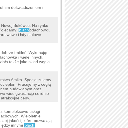
letnim doświadczeniem i
 w Nowej Bukówce. Na rynku
 Polecamy:
blach
odachówki,
arstwowe i łaty stalowe.
 dobrze trafiłeś. Wykonując
dachówka i wiele innych.
ała także jako skład węgla.
orstwa Amiko. Specjalizujemy
ociepleń. Pracujemy z cegłą
wnem budowlanym oraz
wo więc gwarancję solidnie
 atrakcyjne ceny.
raz kompleksowe usługi
dachowych. Wieloletnie
zej jakości, które pozwalają
między innymi
blach