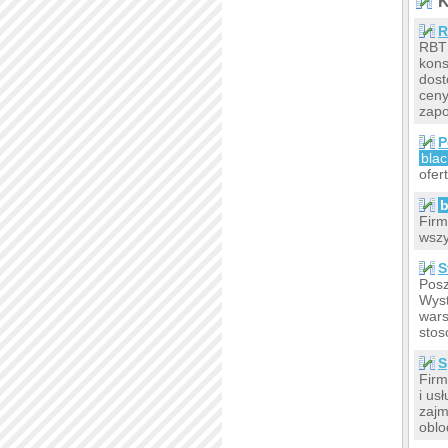
K
R
RBT 
kons
dost
ceny
zapo
P
bla
ofer
b
Firm
wszy
S
Posz
Wyst
wars
stos
S
Firm
i us
zajm
oblo